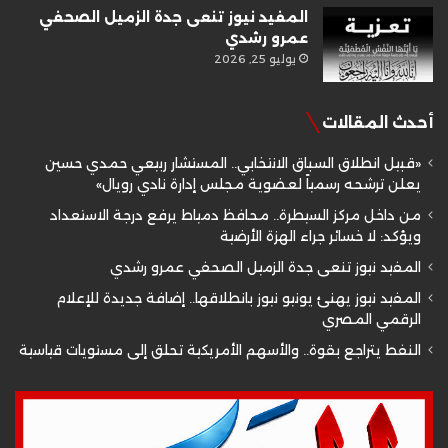
المفيد نيوز تنعى جدة الزميل الصحفي
عمرو رشدي
يوليو 25, 2026
أحدث المقالات
«قبيل انطلاق السباق الانتخابي.. المستشار ربيعي حمدي حسين
يعلن ترشحه رسمياً لعضوية مجلس إدارة نادي رويال»
من داخل مركز السيطرة.. محافظ دمياط يرفع درجة الاستعداد
ويؤكد: لا خسائر جراء الهزة الأرضية
المفيد نيوز تنعى جدة الزميل الصحفي عمرو رشدي
المفيد نيوز يهنئ يونيو نيوز بانطلاقها.. إضافة جديدة للإعلام
الرقمي المصري
النفط يتراجع بقوة.. والأسهم الأمريكية تحلق إلى مستويات قياسية