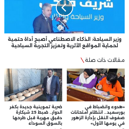
الاصطناعي
أصبح
أداة
حتمية
لحماية
المواقع
الأثرية
وزير السياحة: الذكاء الاصطناعي أصبح أداة حتمية
وتعزيز
لحماية المواقع الأثرية وتعزيز التجربة السياحية
التجربة
السياحية
مقالات ذات صلة
«هدوء وانضباط في
ضربة تموينية جديدة بكفر
بورسعيد… انتظام امتحانات
الدوار.. ضبط 25 شيكارة
صفوف النقل بإدارة الزهور
دقيق مهربة قبل طرحها
في يومها الأول»
بالسوق السوداء