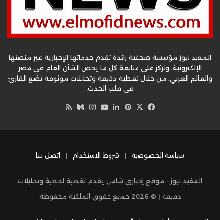
المفيد نيوز مؤسسة صحفية رائدة تقدم خدماتها الإخبارية عبر منصتها
الإلكترونية، وتركز على متابعة كل ما يخص الشأن العام في مصر
والعالم العربي، من خلال تغطية دقيقة وتحليلات موثوقة تضع القارئ
في قلب الحدث.
‫X
فيسبوك
بينتيريست
لينكدإن
‫YouTube
وسط
انستقرام
ملخص
الموقع
RSS
سياسة الخصوصية
|
شروط الاستخدام
|
اتصل بنا
المفيد نيوز – موقع إخباري شامل يقدم تغطية لحظية وتحليلات
دقيقة | ©
2026
جميع حقوق الملكية محفوظة