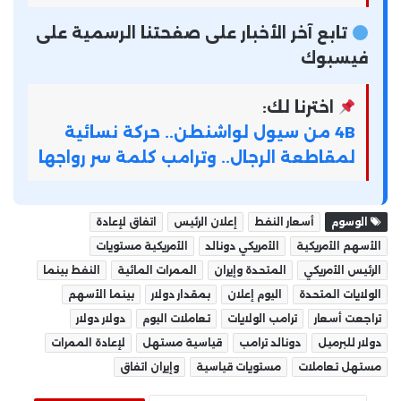
تابع آخر الأخبار على صفحتنا الرسمية على
فيسبوك
اخترنا لك:
4B من سيول لواشنطن.. حركة نسائية
لمقاطعة الرجال.. وترامب كلمة سر رواجها
الوسوم
أسعار النفط
إعلان الرئيس
اتفاق لإعادة
الأسهم الأمريكية
الأمريكي دونالد
الأمريكية مستويات
الرئيس الأمريكي
المتحدة وإيران
الممرات المائية
النفط بينما
الولايات المتحدة
اليوم إعلان
بمقدار دولار
بينما الأسهم
تراجعت أسعار
ترامب الولايات
تعاملات اليوم
دولار دولار
دولار للبرميل
دونالد ترامب
قياسية مستهل
لإعادة الممرات
مستهل تعاملات
مستويات قياسية
وإيران اتفاق