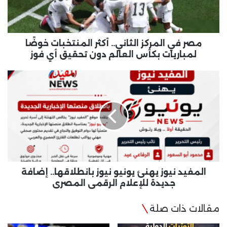
خوضًا
لمباريات
بكأس
العالم
مصر في المركز الثاني.. أكثر المنتخبات خوضًا
دون
لمباريات بكأس العالم دون تحقيق أي فوز
تحقيق
أي
المفيد
فوز
نيوز
يهنئ
يونيو
نيوز
بانطلاقها..
إضافة
جديدة
للإعلام
الرقمي
المفيد نيوز يهنئ يونيو نيوز بانطلاقها.. إضافة
المصري
جديدة للإعلام الرقمي المصري
مقالات ذات صلة