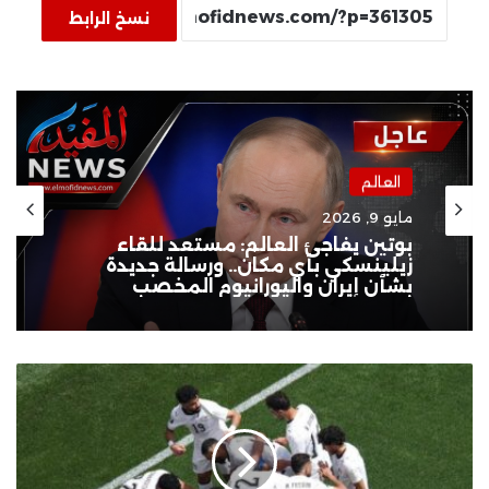
نسخ الرابط
العالم
مايو 9, 2026
بوتين يفاجئ العالم: مستعد للقاء
زيلينسكي بأي مكان.. ورسالة جديدة
بشأن إيران واليورانيوم المخصب
مصر
في
المركز
الثاني..
أكثر
المنتخبات