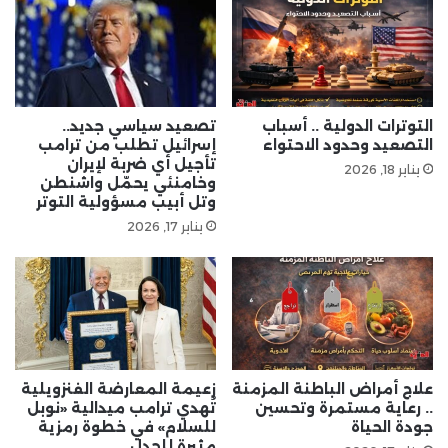
التوترات الدولية .. أسباب
تصعيد سياسي جديد..
التصعيد وحدود الاحتواء
إسرائيل تطلب من ترامب
تأجيل أي ضربة لإيران
يناير 18, 2026
وخامنئي يحمّل واشنطن
وتل أبيب مسؤولية التوتر
يناير 17, 2026
علاج أمراض الباطنة المزمنة
زعيمة المعارضة الفنزويلية
.. رعاية مستمرة وتحسين
تُهدي ترامب ميدالية «نوبل
جودة الحياة
للسلام» في خطوة رمزية
مثيرة للجدل