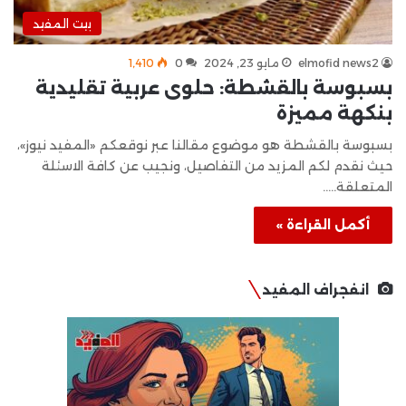
بيت المفيد
elmofid news2
مايو 23, 2024
0
1٬410
بسبوسة بالقشطة: حلوى عربية تقليدية
بنكهة مميزة
بسبوسة بالقشطة هو موضوع مقالنا عبر نوقعكم «المفيد نيوز»،
حيث نقدم لكم المزيد من التفاصيل، ونجيب عن كافة الاسئلة
المتعلقة..…
أكمل القراءة »
انفجراف المفيد