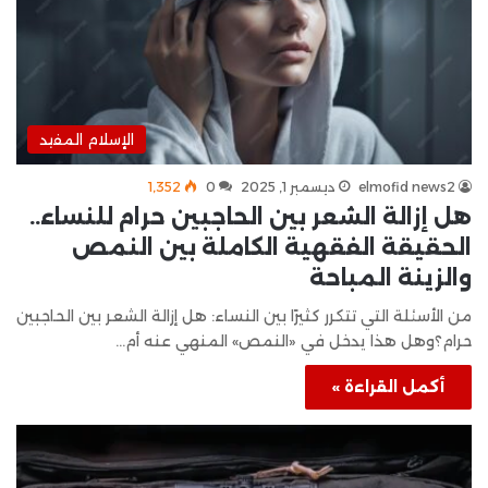
الإسلام المفيد
elmofid news2
ديسمبر 1, 2025
0
1٬352
هل إزالة الشعر بين الحاجبين حرام للنساء..
الحقيقة الفقهية الكاملة بين النمص
والزينة المباحة
من الأسئلة التي تتكرر كثيرًا بين النساء: هل إزالة الشعر بين الحاجبين
حرام؟وهل هذا يدخل في «النمص» المنهي عنه أم…
أكمل القراءة »