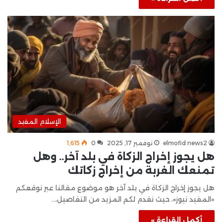
الإسلام المفيد
elmofid news2
نوفمبر 17, 2025
0
1٬615
هل يجوز إخراج الزكاة في بلد آخر.. وهل
تمنعك الغربة من إخراج زكاتك
هل يجوز إخراج الزكاة في بلد آخر هو موضوع مقالنا عبر نوقعكم
«المفيد نيوز»، حيث نقدم لكم المزيد من التفاصيل،…
أكمل القراءة »