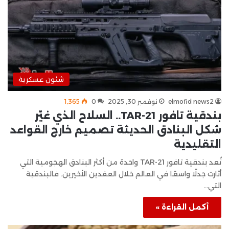
شئون عسكرية
elmofid news2
نوفمبر 30, 2025
0
1٬365
بندقية تافور TAR-21.. السلاح الذي غيّر
شكل البنادق الحديثة تصميم خارج القواعد
التقليدية
تُعد بندقية تافور TAR-21 واحدة من أكثر البنادق الهجومية التي
أثارت جدلًا واسعًا في العالم خلال العقدين الأخيرين. فالبندقية
التي…
أكمل القراءة »