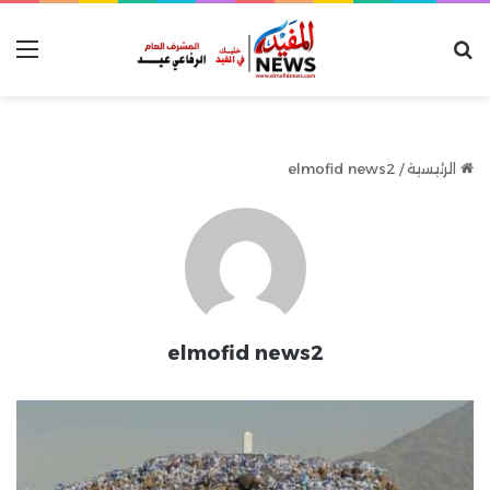
بحث عن
الق
الرئيسية
/
elmofid news2
elmofid news2