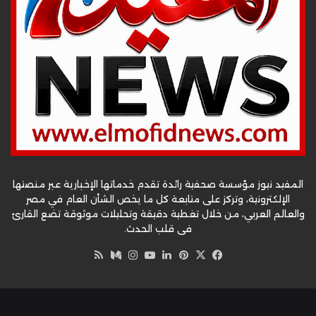
المفيد نيوز مؤسسة صحفية رائدة تقدم خدماتها الإخبارية عبر منصتها
الإلكترونية، وتركز على متابعة كل ما يخص الشأن العام في مصر
والعالم العربي، من خلال تغطية دقيقة وتحليلات موثوقة تضع القارئ
في قلب الحدث.
‫X
فيسبوك
بينتيريست
لينكدإن
‫YouTube
وسط
انستقرام
ملخص
الموقع
RSS