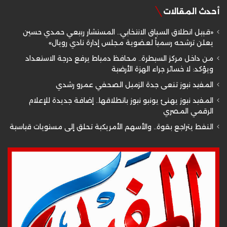
أحدث المقالات
«قبيل انطلاق السباق الانتخابي.. المستشار ربيعي حمدي حسين
يعلن ترشحه رسمياً لعضوية مجلس إدارة نادي رويال»
من داخل مركز السيطرة.. محافظ دمياط يرفع درجة الاستعداد
ويؤكد: لا خسائر جراء الهزة الأرضية
المفيد نيوز تنعى جدة الزميل الصحفي عمرو رشدي
المفيد نيوز يهنئ يونيو نيوز بانطلاقها.. إضافة جديدة للإعلام
الرقمي المصري
النفط يتراجع بقوة.. والأسهم الأمريكية تحلق إلى مستويات قياسية