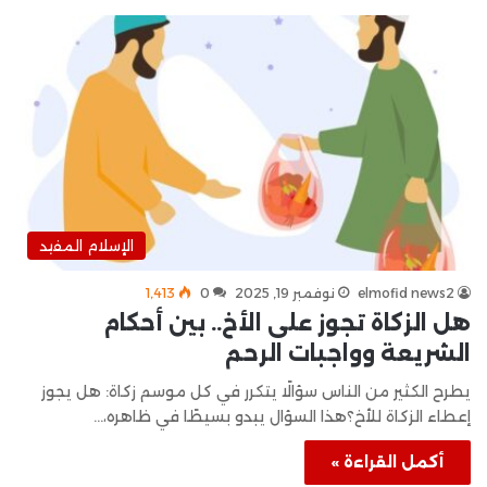
الإسلام المفيد
elmofid news2
نوفمبر 19, 2025
0
1٬413
هل الزكاة تجوز على الأخ.. بين أحكام
الشريعة وواجبات الرحم
يطرح الكثير من الناس سؤالًا يتكرر في كل موسم زكاة: هل يجوز
إعطاء الزكاة للأخ؟هذا السؤال يبدو بسيطًا في ظاهره،…
أكمل القراءة »