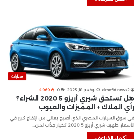
سيارات
elmofid news2
نوفمبر 18, 2025
0
4٬969
هل تستحق شيري أريزو 5 2020 الشراء؟
رأي الملاك + المميزات والعيوب
في سوق السيارات المصري الذي أصبح يعاني من ارتفاع كبير في
الأسعار، ظهرت شيري أريزو 5 2020 كخيار جذّاب لمن…
أكمل القراءة »