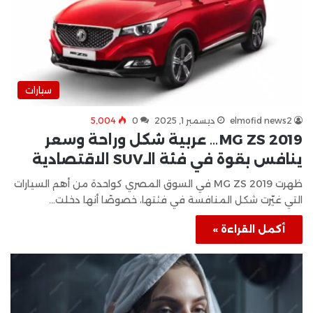
سيارات
elmofid news2
ديسمبر 1, 2025
0
5٬004
MG ZS 2019… عربية شكل وراحة وسعر
ينافس بقوة في فئة الـSUV الاقتصادية
ظهرت MG ZS 2019 في السوق المصري كواحدة من أهم السيارات
التي غيّرت شكل المنافسة في فئتها، خصوصًا أنها دخلت…
أكمل القراءة »