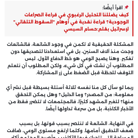
اقرأ أيضًا:
كيف يضللنا التحليل الرغبوي في قراءة الصراعات
الوجودية؟ قراءة نقدية في أوهام "السقوط التلقائي"
لإسرائيل بقلم:حسام السيسي
المشكلة الحقيقية لا تكمن في وجود الشائعة، فالشائعات
وجدت منذ آلاف السنين، بل في استعدادنا لتصديقها دون
تفكير. وهنا يصبح الوعي هو خط الدفاع الأول. ليس
المطلوب أن نشك في كل شيء، ولكن المطلوب أن نتعلم
التوقف للحظة قبل الضغط على زر المشاركة.
ربما لو سأل كل منا نفسه ثلاثة أسئلة بسيطة قبل نشر أي
معلومة: من المصدر؟ وما الدليل؟ وهل يمكن التحقق
منها؟ لتغير المشهد كثيرًا، فالمجتمعات لا تتضرر فقط من
الأخبار الكاذبة، بل من سرعة تداولها أيضًا.
في النهاية، الشائعة لا تنتصر بسبب قوتها، بل بسبب
ضعف التدقيق أمامها. وكلما ارتفع مستوى الوعي، ضاقت
المساحة التي تتحرك فيها الأكاذيب، وأصبح المجتمع أكثر