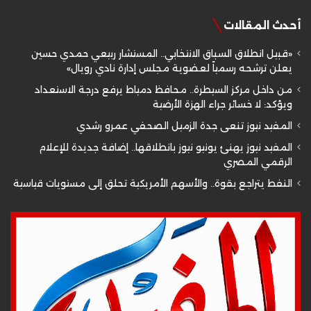
أحدث المقالات
«قبيل انطلاق السباق الانتخابي.. المستشار ربيعي حمدي حسين
يعلن ترشحه رسمياً لعضوية مجلس إدارة نادي رويال»
من داخل مركز السيطرة.. محافظ دمياط يرفع درجة الاستعداد
ويؤكد: لا خسائر جراء الهزة الأرضية
المفيد نيوز تنعى جدة الزميل الصحفي عمرو رشدي
المفيد نيوز يهنئ يونيو نيوز بانطلاقها.. إضافة جديدة للإعلام
الرقمي المصري
النفط يتراجع بقوة.. والأسهم الأمريكية تحلق إلى مستويات قياسية