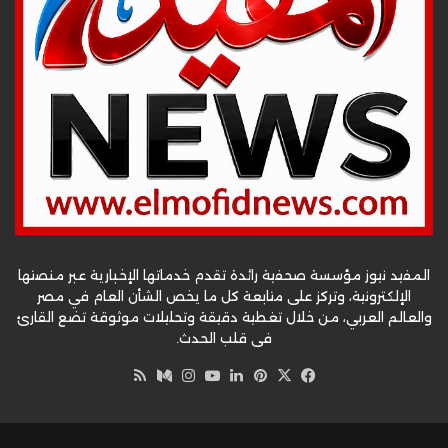
المفيد نيوز مؤسسة صحفية رائدة تقدم خدماتها الإخبارية عبر منصتها
الإلكترونية، وتركز على متابعة كل ما يخص الشأن العام في مصر
والعالم العربي، من خلال تغطية دقيقة وتحليلات موثوقة تضع القارئ
في قلب الحدث.
‫X
فيسبوك
بينتيريست
لينكدإن
‫YouTube
وسط
انستقرام
ملخص
الموقع
RSS