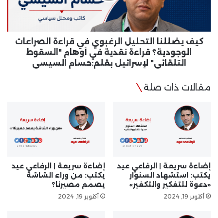
الصراعات
الوجودية؟
قراءة
نقدية
كيف يضللنا التحليل الرغبوي في قراءة الصراعات
في
الوجودية؟ قراءة نقدية في أوهام "السقوط
أوهام
التلقائي" لإسرائيل بقلم:حسام السيسي
"السقوط
التلقائي"
مقالات ذات صلة
لإسرائيل
بقلم:حسام
السيسي
إضاءة سريعة | الرفاعي عيد
إضاءة سريعة | الرفاعي عيد
يكتب: استشهاد السنوار
يكتب: من وراء الشاشة
«دعوة للتفكير والتكفير»
يصمم مصيرنا؟
أكتوبر 19, 2024
أكتوبر 19, 2024