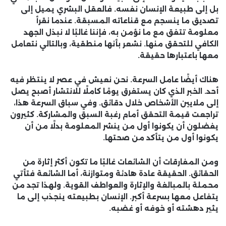
بل إلى طبيعة الإنسان نفسه. فالعقل البشري يميل إلى
تصديق ما ينسجم مع قناعاته المسبقة. عندما نقرأ
معلومة تتفق مع ما نؤمن به، فإننا غالبًا لا نبذل الجهد
الكافي للتحقق منها. نشعر بأنها منطقية، وبالتالي نتعامل
معها باعتبارها حقيقة.
هناك أيضًا عامل السرعة. نحن نعيش في عصر لا ينتظر فيه
أحد. الخبر الذي كان يستغرق يومًا كاملًا للانتشار أصبح يصل
إلى ملايين الأشخاص خلال دقائق. وفي سباق السرعة هذا،
تراجعت قيمة التحقق أمام رغبة السبق والمشاركة. كثيرون
يفضلون أن يكونوا أول من ينشر المعلومة بدلًا من أن
يكونوا أول من يتأكد من صحتها.
ومن المفارقات أن الشائعات غالبًا ما تكون أكثر إثارة من
الحقائق. الحقيقة عادة هادئة ومتوازنة، أما الشائعة فتأتي
محملة بالمبالغة والإثارة والعواطف القوية. ولهذا تجد من
يتفاعل معها بسرعة أكبر. الإنسان بطبيعته ينجذب إلى ما
يثير دهشته أو خوفه أو غضبه.