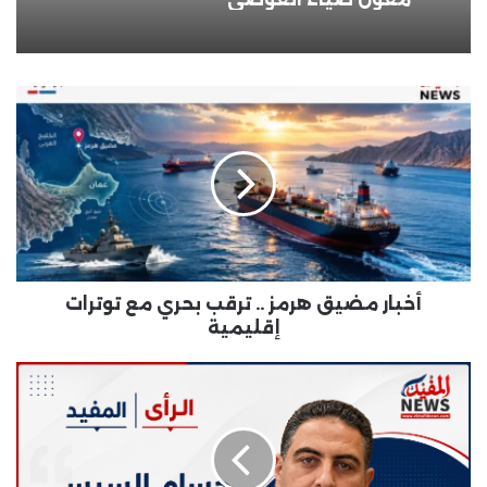
أخبار
مضيق
هرمز
..
ترقب
بحري
مع
توترات
إقليمية
أخبار مضيق هرمز .. ترقب بحري مع توترات
إقليمية
كيف
يضللنا
التحليل
الرغبوي
في
قراءة