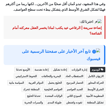
وفي هذا المشهد، تبدو عُمان أقل صخبًا من الآخرين… لكنها ربما من أكثرهم
فهمًا لشكل الشرق الأوسط الذي يتشكل ببطء تحت سطح العواصف.
اخترنا لك:
إضاءة سريعة | الرفاعي عيد يكتب: لماذا يخسر العقل معركته أمام
الشائعة؟
تابع آخر الأخبار على صفحتنا الرسمية على
فيسبوك
الوسوم
إدارة التوازنات
إعادة تشكيل
إعادة هندسة
الأوسع تحدثنا
الارتهان الكامل
الاستقطاب الحاد
البحرية والتحالفات
التحوط الاستراتيجي
الحركة المحاور
الحصار المزدوج
الخليج يحتمل
الدوائر الغربية
السياسة مانية
الشرق الأوسط
العديد العواصم
العواصم الخليجية
المنطقة تتحرك
المنظومة الأمنية
النموذج الثاني
الولايات المتحدة
تحدثنا الخليج
تشكيل المنطقة
تقوده واشنطن
طويلة المدى
والممرات البحرية