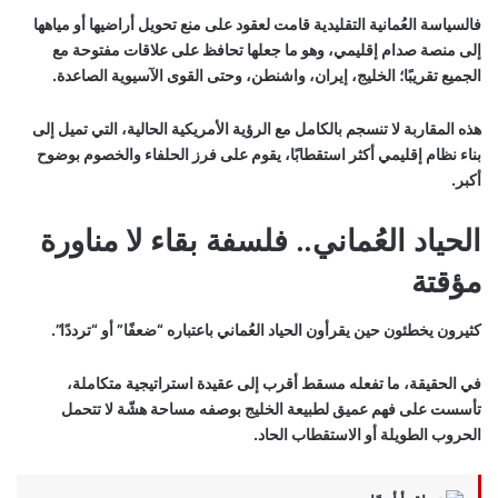
فالسياسة العُمانية التقليدية قامت لعقود على منع تحويل أراضيها أو مياهها
إلى منصة صدام إقليمي، وهو ما جعلها تحافظ على علاقات مفتوحة مع
الجميع تقريبًا؛ الخليج، إيران، واشنطن، وحتى القوى الآسيوية الصاعدة.
هذه المقاربة لا تنسجم بالكامل مع الرؤية الأمريكية الحالية، التي تميل إلى
بناء نظام إقليمي أكثر استقطابًا، يقوم على فرز الحلفاء والخصوم بوضوح
أكبر.
الحياد العُماني.. فلسفة بقاء لا مناورة
مؤقتة
كثيرون يخطئون حين يقرأون الحياد العُماني باعتباره “ضعفًا” أو “ترددًا”.
في الحقيقة، ما تفعله مسقط أقرب إلى عقيدة استراتيجية متكاملة،
تأسست على فهم عميق لطبيعة الخليج بوصفه مساحة هشّة لا تتحمل
الحروب الطويلة أو الاستقطاب الحاد.