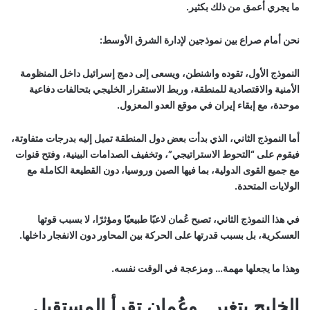
ما يجري أعمق من ذلك بكثير.
نحن أمام صراع بين نموذجين لإدارة الشرق الأوسط:
النموذج الأول، تقوده واشنطن، ويسعى إلى دمج إسرائيل داخل المنظومة
الأمنية والاقتصادية للمنطقة، وربط الاستقرار الخليجي بتحالفات دفاعية
موحدة، مع إبقاء إيران في موقع العدو المعزول.
أما النموذج الثاني، الذي بدأت بعض دول المنطقة تميل إليه بدرجات متفاوتة،
فيقوم على “التحوط الاستراتيجي”، وتخفيف الصدامات البينية، وفتح قنوات
مع جميع القوى الدولية، بما فيها الصين وروسيا، دون القطيعة الكاملة مع
الولايات المتحدة.
في هذا النموذج الثاني، تصبح عُمان لاعبًا طبيعيًا ومؤثرًا، لا بسبب قوتها
العسكرية، بل بسبب قدرتها على الحركة بين المحاور دون الانفجار داخلها.
وهذا ما يجعلها مهمة… ومزعجة في الوقت نفسه.
الخليج يتغير.. وعُمان تقرأ المستقبل