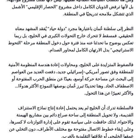
بل لأنها ترفض الذوبان الكامل داخل مشروع “الحصار الإقليمي” الأشمل
الذي تتشكل ملامحه تدريجيًا في المنطقة.
النظر إلى سلطنة عُمان باعتبارها مجرد “دولة حياد” يُفقد المشهد معناه
الحقيقي. فمسقط لا تتحرك خارج التحولات الكبرى في الخليج، بل ربما
تعكس بوضوح ما تحدثنا عنه منذ فترة حول دخول المنطقة مرحلة “التحوط
الاستراتيجي” بدل الارتهان الكامل لمحاور الصدام.
فالضغوط المتزايدة على الخليج، ومحاولات إعادة هندسة المنظومة الأمنية
للمنطقة وفق تصور أمريكي-إسرائيلي جديد، دفعت العديد من العواصم
إلى البحث عن مساحة حركة أوسع، بعيدًا عن منطق الحرب المفتوحة أو
الاصطفاف الحاد. وهنا تحديدًا تبرز عُمان بوصفها النموذج الأكثر هدوءًا…
والأكثر تعبيرًا عن هذا التحول.
فالسلطنة تدرك أن الخليج لم يعد يحتمل إعادة إنتاج نماذج الاستنزاف
القديمة، ولا تحويل المنطقة إلى ساحة صراع دائم بين مشاريع الهيمنة
والاحتواء. لذلك حافظت على سياسة تقوم على إدارة التوازنات لا كسرها،
وعلى إبقاء خطوط الاتصال مفتوحة مع مختلف الأطراف، دون التخلي عن
عمقها الخليجي أو علاقتها التقليدية بالغرب.