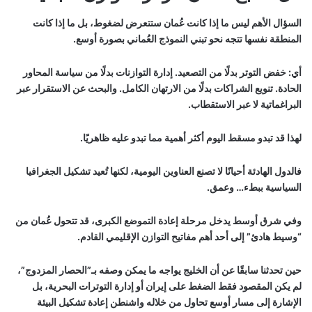
السؤال الأهم ليس ما إذا كانت عُمان ستتعرض لضغوط، بل ما إذا كانت
المنطقة نفسها تتجه نحو تبني النموذج العُماني بصورة أوسع.
أي: خفض التوتر بدلًا من التصعيد. إدارة التوازنات بدلًا من سياسة المحاور
الحادة. تنويع الشراكات بدلًا من الارتهان الكامل. والبحث عن الاستقرار عبر
البراغماتية لا عبر الاستقطاب.
لهذا قد تبدو مسقط اليوم أكثر أهمية مما تبدو عليه ظاهريًا.
فالدول الهادئة أحيانًا لا تصنع العناوين اليومية، لكنها تُعيد تشكيل الجغرافيا
السياسية ببطء… وعمق.
وفي شرق أوسط يدخل مرحلة إعادة التموضع الكبرى، قد تتحول عُمان من
“وسيط هادئ” إلى أحد أهم مفاتيح التوازن الإقليمي القادم.
حين تحدثنا سابقًا عن أن الخليج يواجه ما يمكن وصفه بـ”الحصار المزدوج”،
لم يكن المقصود فقط الضغط على إيران أو إدارة التوترات البحرية، بل
الإشارة إلى مسار أوسع تحاول من خلاله واشنطن إعادة تشكيل البيئة