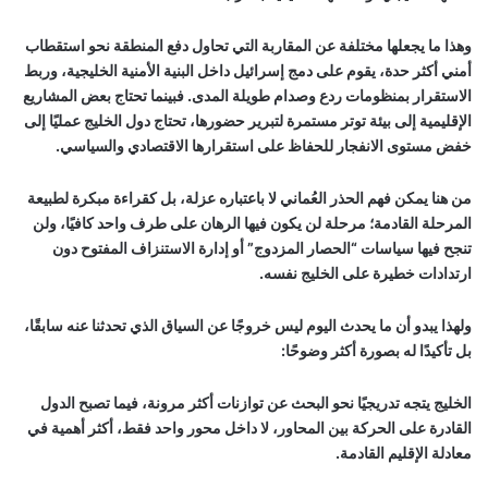
وهذا ما يجعلها مختلفة عن المقاربة التي تحاول دفع المنطقة نحو استقطاب
أمني أكثر حدة، يقوم على دمج إسرائيل داخل البنية الأمنية الخليجية، وربط
الاستقرار بمنظومات ردع وصدام طويلة المدى. فبينما تحتاج بعض المشاريع
الإقليمية إلى بيئة توتر مستمرة لتبرير حضورها، تحتاج دول الخليج عمليًا إلى
خفض مستوى الانفجار للحفاظ على استقرارها الاقتصادي والسياسي.
من هنا يمكن فهم الحذر العُماني لا باعتباره عزلة، بل كقراءة مبكرة لطبيعة
المرحلة القادمة؛ مرحلة لن يكون فيها الرهان على طرف واحد كافيًا، ولن
تنجح فيها سياسات “الحصار المزدوج” أو إدارة الاستنزاف المفتوح دون
ارتدادات خطيرة على الخليج نفسه.
ولهذا يبدو أن ما يحدث اليوم ليس خروجًا عن السياق الذي تحدثنا عنه سابقًا،
بل تأكيدًا له بصورة أكثر وضوحًا:
الخليج يتجه تدريجيًا نحو البحث عن توازنات أكثر مرونة، فيما تصبح الدول
القادرة على الحركة بين المحاور، لا داخل محور واحد فقط، أكثر أهمية في
معادلة الإقليم القادمة.