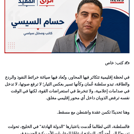
✍️ كتب:
خاص
في لحظة إقليمية تتكاثر فيها المحاور، وتُعاد فيها صياغة خرائط النفوذ والردع
والطاقة، تبدو سلطنة عُمان وكأنها تسير بعكس التيار؛ لا ترفع صوتها، لا تدخل
في صدامات إعلامية، ولا تنخرط في استعراضات القوة، لكنها في الوقت
نفسه ترفض الذوبان داخل أي محور إقليمي مغلق.
وهنا تحديدًا تكمن عقدة واشنطن مع مسقط.
فالسلطنة، التي لطالما قُدمت باعتبارها “الدولة الهادئة” في الخليج، تحولت
تدريجيًا إلى أحد أكثر النماذج إزعاجًا للمقاربات الأمريكية الجديدة في