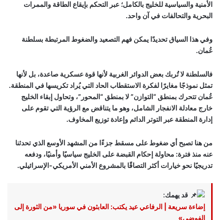
الأمنية والسياسية للخليج بالكامل؛ عبر التحكم بإيقاع الطاقة والممرات
البحرية والتحالفات في آن واحد.
وفي هذا السياق تحديدًا يمكن فهم التصعيد والضغوط المرتبطة بسلطنة
عُمان.
فالسلطنة لا تُربك بعض الدوائر الغربية لأنها قوة عسكرية صاعدة، بل لأنها
تمثل نموذجًا مغايرًا لفكرة الاستقطاب الحاد التي يُراد تكريسها في المنطقة.
عُمان تتحرك بمنطق “التوازن” لا بمنطق “المحور”، وتحاول إبقاء الخليج
خارج معادلة الانفجار الشامل، وهو ما يتناقض مع الرؤية التي تقوم على
إدارة المنطقة عبر التوتر الدائم وإعادة توزيع المخاوف.
من هنا تصبح أي ضغوط على مسقط جزءًا من المشهد الأوسع الذي تحدثنا
عنه منذ فترة: محاولة إحكام القبضة على الخليج سياسيًا وأمنيًا، ودفعه
تدريجيًا نحو خيارات أكثر التصاقًا بالمشروع الأمني الأمريكي-الإسرائيلي.
قد يهمك:
إضاءة سريعة | الرفاعي عيد يكتب: العابثون في سوريا «من الثورة إلى
الفوضى»