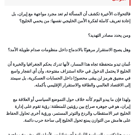
فالتحولات الأخيرة تكشف أن المسألة لم تعد مجرد مواجهة مع إيران، بل
إعادة تعريف كاملة لفكرة الأمن الخليجي نفسها: من يحمي الخليج؟
ومن يحدد مصادر التهديد؟
وهل يصبح الاستقرار مرهونًا بالاندماج داخل منظومات صدام طويلة الأمد؟
عُمان تبدو متحفظة تجاه هذا المسار، لأنها تدرك بحكم الجغرافيا والخبرة أن
الخليج لا يحتمل الدخول في حالة استنزاف مفتوحة، وأن أي انفجار واسع
في مضيق هرمز لن يبقى محصورًا داخل الحسابات العسكرية، بل سيمتد
إلى الاقتصاد العالمي والطاقة والاستقرار الإقليمي بأكمله.
ولهذا فإن ما يبدو اليوم كأنه خلاف حول التموضع السياسي أو العلاقة مع
إيران، هو في جوهره صراع بين رؤيتين للمنطقة: رؤية تقوم على إدارة
الخليج عبر الاستقطاب والردع والتوتر المستمر، ورؤية أخرى تحاول الحفاظ
على هامش من التوازن يمنع تحول الخليج إلى ساحة حرب دائمة.
ومن هنا تكتسب السياسة العُمانية أهميتها؛ ليس لأنها تملك مشروع مواجهة،