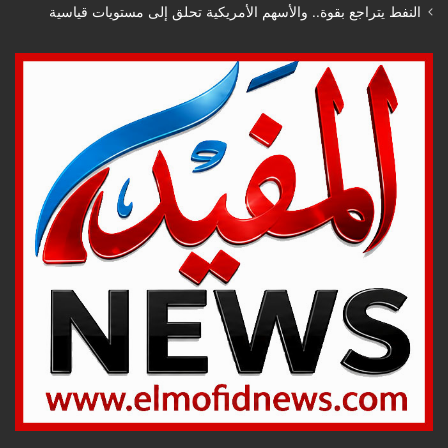
النفط يتراجع بقوة.. والأسهم الأمريكية تحلق إلى مستويات قياسية