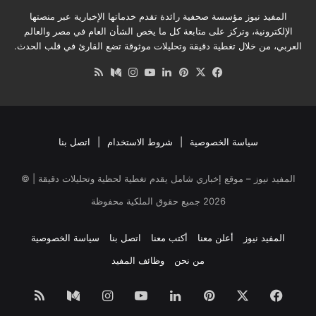
المفيد نيوز مؤسسة صحفية رائدة تقدم خدماتها الإخبارية عبر منصتها
الإلكترونية، وتركز على متابعة كل ما يخص الشأن العام في مصر والعالم
العربي، من خلال تغطية دقيقة وتحليلات موثوقة تضع القارئ في قلب الحدث.
‫X
فيسبوك
بينتيريست
لينكدإن
‫YouTube
انستقرام
وسط
ملخص
الموقع
RSS
سياسة الخصوصية
|
شروط الاستخدام
|
اتصل بنا
المفيد نيوز – موقع إخباري شامل يقدم تغطية لحظية وتحليلات دقيقة | ©
2026
جميع حقوق الملكية محفوظة
المفيد نيوز
أعلن معنا
أكتب معنا
اتصل بنا
سياسة الخصوصية
من نحن
وظائف المفيد
فيسبوك
‫X
بينتيريست
لينكدإن
‫YouTube
انستقرام
وسط
ملخص