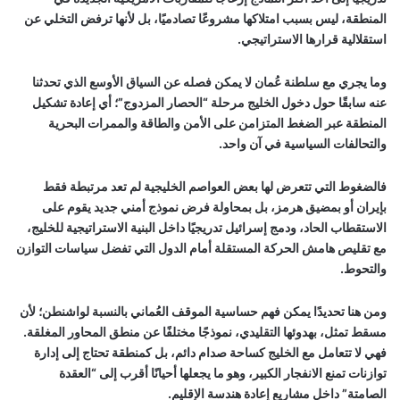
المنطقة، ليس بسبب امتلاكها مشروعًا تصادميًا، بل لأنها ترفض التخلي عن
استقلالية قرارها الاستراتيجي.
وما يجري مع سلطنة عُمان لا يمكن فصله عن السياق الأوسع الذي تحدثنا
عنه سابقًا حول دخول الخليج مرحلة “الحصار المزدوج”؛ أي إعادة تشكيل
المنطقة عبر الضغط المتزامن على الأمن والطاقة والممرات البحرية
والتحالفات السياسية في آن واحد.
فالضغوط التي تتعرض لها بعض العواصم الخليجية لم تعد مرتبطة فقط
بإيران أو بمضيق هرمز، بل بمحاولة فرض نموذج أمني جديد يقوم على
الاستقطاب الحاد، ودمج إسرائيل تدريجيًا داخل البنية الاستراتيجية للخليج،
مع تقليص هامش الحركة المستقلة أمام الدول التي تفضل سياسات التوازن
والتحوط.
ومن هنا تحديدًا يمكن فهم حساسية الموقف العُماني بالنسبة لواشنطن؛ لأن
مسقط تمثل، بهدوئها التقليدي، نموذجًا مختلفًا عن منطق المحاور المغلقة.
فهي لا تتعامل مع الخليج كساحة صدام دائم، بل كمنطقة تحتاج إلى إدارة
توازنات تمنع الانفجار الكبير، وهو ما يجعلها أحيانًا أقرب إلى “العقدة
الصامتة” داخل مشاريع إعادة هندسة الإقليم.