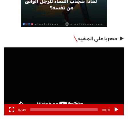
حصريا على المفيد
مشغل
الفيديو
02:49
00:00