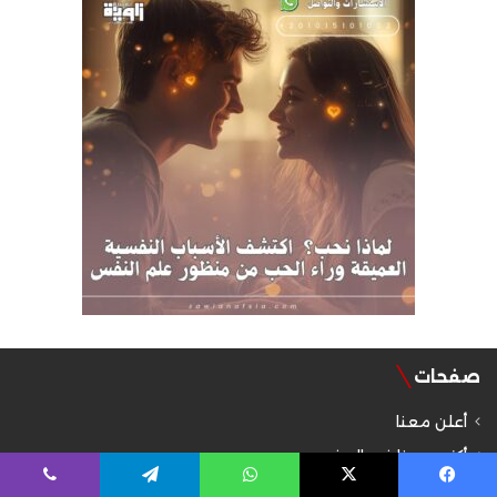
صفحات
أعلن معنا
أكتب معنا في المفيد
اتصل بنا
يسبوك
‫X
واتساب
تيلقرام
ڤايبر