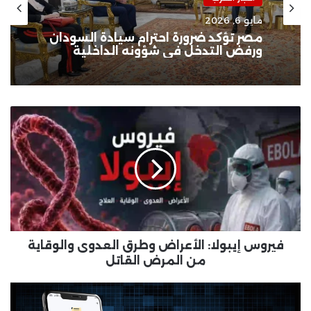
مايو 6, 2026
مصر تؤكد ضرورة احترام سيادة السودان
ورفض التدخل في شؤونه الداخلية
فيروس
إيبولا:
الأعراض
وطرق
العدوى
والوقاية
من
المرض
القاتل
فيروس إيبولا: الأعراض وطرق العدوى والوقاية
من المرض القاتل
ازاي
أقدم