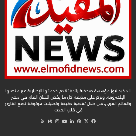
المفيد نيوز مؤسسة صحفية رائدة تقدم خدماتها الإخبارية عبر منصتها
الإلكترونية، وتركز على متابعة كل ما يخص الشأن العام في مصر
والعالم العربي، من خلال تغطية دقيقة وتحليلات موثوقة تضع القارئ
في قلب الحدث.
‫X
فيسبوك
بينتيريست
لينكدإن
‫YouTube
وسط
انستقرام
ملخص
الموقع
RSS