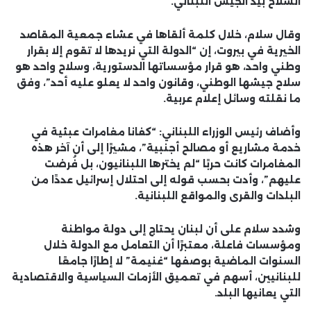
السلاح بيد الجيش اللبناني.
وقال سلام، خلال كلمة ألقاها في عشاء جمعية المقاصد
الخيرية في بيروت، إن “الدولة التي نريدها لا تقوم إلا بقرار
وطني واحد، هو قرار مؤسساتها الدستورية، وسلاح واحد هو
سلاح جيشها الوطني، وقانون واحد لا يعلو عليه أحد”، وفق
ما نقلته وسائل إعلام عربية.
وأضاف رئيس الوزراء اللبناني: “كفانا مغامرات عبثية في
خدمة مشاريع أو مصالح أجنبية”، مشيرًا إلى أن آخر هذه
المغامرات كانت حربًا “لم يخترها اللبنانيون، بل فُرضت
عليهم”، وأدت بحسب قوله إلى احتلال إسرائيل عددًا من
البلدات والقرى والمواقع اللبنانية.
وشدد سلام على أن لبنان يحتاج إلى دولة مواطنة
ومؤسسات فاعلة، معتبرًا أن التعامل مع الدولة خلال
السنوات الماضية بوصفها “غنيمة” لا إطارًا جامعًا
للبنانيين، أسهم في تعميق الأزمات السياسية والاقتصادية
التي يعانيها البلد.