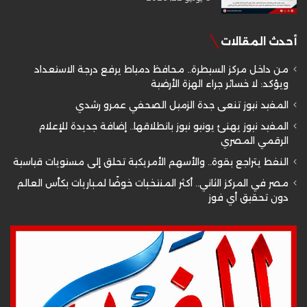
أحدث المقالات
من داخل مركز السيطرة.. محافظ دمياط يرفع درجة الاستعداد
ويؤكد: لا خسائر جراء الهزة الأرضية
المفيد نيوز تنعى جدة الزميل الصحفي عمرو رشدي
المفيد نيوز يهنئ يونيو نيوز بانطلاقها.. إضافة جديدة للإعلام
الرقمي المصري
النفط يتراجع بقوة.. والأسهم الأمريكية تحلق إلى مستويات قياسية
مصر في المركز الثاني.. أكثر المنتخبات خوضًا لمباريات بكأس العالم
دون تحقيق أي فوز