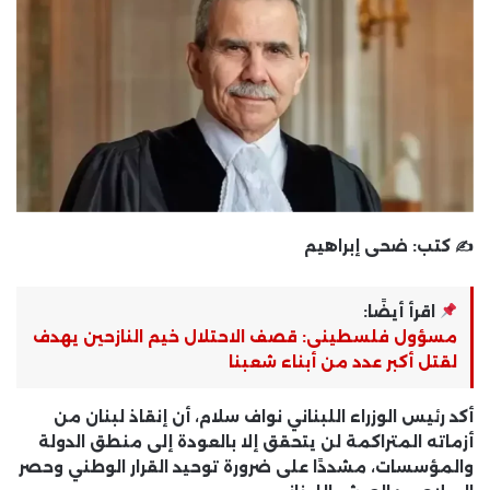
✍️ كتب:
ضحى إبراهيم
اقرأ أيضًا:
مسؤول فلسطينى: قصف الاحتلال خيم النازحين يهدف
لقتل أكبر عدد من أبناء شعبنا
أكد رئيس الوزراء اللبناني نواف سلام، أن إنقاذ لبنان من
أزماته المتراكمة لن يتحقق إلا بالعودة إلى منطق الدولة
والمؤسسات، مشددًا على ضرورة توحيد القرار الوطني وحصر