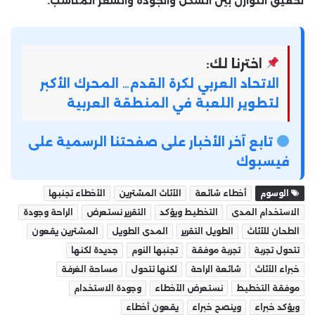
تحقيق التوازن بين الشكل والجودة والسعر المناسب.
اخترنا لك:
الاتحاد العربي لكرة القدم… المحرك الأكبر
لتطوير اللعبة في المنطقة العربية
تابع آخر الأخبار على صفحتنا الرسمية على
فيسبوك
الوسوم
أخطاء شائعة
الأثاث المشترين
الأخطاء تجنبها
الاستخدام المدى
التخطيط ويؤكد
التقرير نستعرض
الراحة وجودة
الطحان للأثاث
الطويل التقرير
المدى الطويل
المشترين يقعون
تتحول تجربة
تجربة موفقة
تجنبها النوم
جديدة لكنها
خبراء الأثاث
شائعة الراحة
لكنها تتحول
مساحة الغرفة
موفقة التخطيط
نستعرض الأخطاء
وجودة الاستخدام
ويؤكد خبراء
وينصح خبراء
يقعون أخطاء