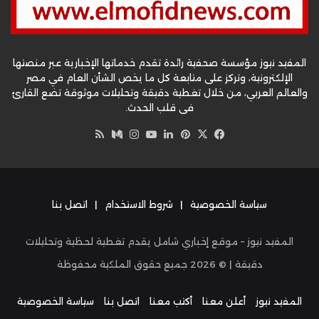
المفيد نيوز مؤسسة صحفية رائدة تقدم خدماتها الإخبارية عبر منصتها
الإلكترونية، وتركز على متابعة كل ما يخص الشأن العام في مصر
والعالم العربي، من خلال تغطية دقيقة وتحليلات موثوقة تضع القارئ
في قلب الحدث.
‫X
فيسبوك
بينتيريست
لينكدإن
‫YouTube
وسط
انستقرام
ملخص
الموقع
RSS
سياسة الخصوصية
|
شروط الاستخدام
|
اتصل بنا
المفيد نيوز – موقع إخباري شامل يقدم تغطية لحظية وتحليلات
دقيقة | ©
2026
جميع حقوق الملكية محفوظة
المفيد نيوز
أعلن معنا
أكتب معنا
اتصل بنا
سياسة الخصوصية