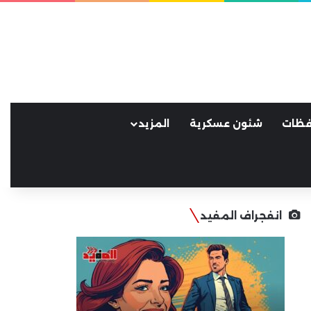
فظات
شئون عسكرية
المزيد
انفجراف المفيد