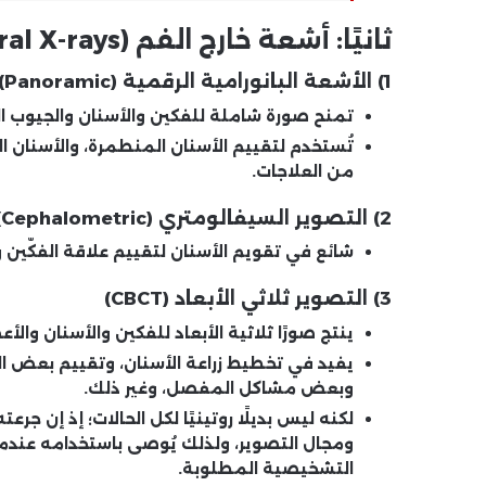
ثانيًا: أشعة خارج الفم (Extraoral X-rays)
1) الأشعة البانورامية الرقمية (Panoramic)
تمنح صورة شاملة للفكين والأسنان والجيوب 
تُستخدم لتقييم الأسنان المنطمرة، والأسنان الز
من العلاجات.
2) التصوير السيفالومتري (Cephalometric)
شائع في تقويم الأسنان لتقييم علاقة الفكّين
3) التصوير ثلاثي الأبعاد (CBCT)
ينتج صورًا ثلاثية الأبعاد للفكين والأسنان وال
يفيد في تخطيط زراعة الأسنان، وتقييم بعض الح
وبعض مشاكل المفصل، وغير ذلك.
لكنه
ليس بديلًا روتينيًا
لكل الحالات؛ إذ إن جرع
ومجال التصوير، ولذلك يُوصى باستخدامه عندما ل
التشخيصية المطلوبة.