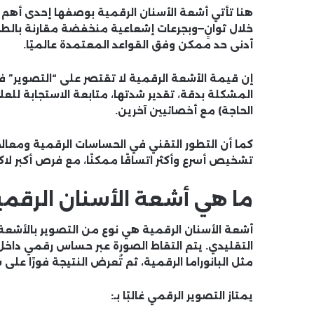
هنا تأتي
أشعة الأسنان الرقمية
بوصفها إحدى أهم أ
خلال ثوانٍ—وبجرعات إشعاعية منخفضة مقارنة بالطرق
أدنى حد ممكن
وفق القواعد المعتمدة عالميًا.
إن قيمة الأشعة الرقمية لا تقتصر على “التصوير” ف
المشكلة بدقة، تقدير شدتها، متابعة الاستجابة للعلا
الحاجة) مع أخصائيين آخرين.
كما أن التطور التقني في الحساسات الرقمية ومعالج
تشخيص أسرع وأكثر اتساقًا ممكنًا، مع فرص أكبر لا
ما هي أشعة الأسنان الرقمي
أشعة الأسنان الرقمية
التقليدي. يتم التقاط الصورة عبر
حساس رقمي داخل 
مثل البانوراما الرقمية، ثم تُعرض النتيجة فورًا على 
يمتاز التصوير الرقمي غالبًا بـ: