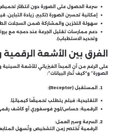
سرعة الحصول على الصورة
دون انتظار تحميض ا
إمكانية تحسين الصورة
(تكبير، زيادة التباين، 
سهولة التخزين والمشاركة
ضمن السجلات الطبي
دعم ممارسات تقليل الجرعة
عند دمجه مع بروت
وتحديد الاستطباب).
الفرق بين الأشعة الرقمية و
على الرغم من أن المبدأ الفيزيائي للأشعة السينية 
الصورة” و“كيف تُدار البيانات”:
المستقبل (Receptor):
التقليدية: فيلم يتطلب تحميضًا كيميائيًا.
الرقمية: حساس/لوح فوسفوري أو كاشف رقمي
السرعة وسير العمل:
الرقمية تُختصر زمن التشخيص وتُسهل المتابع