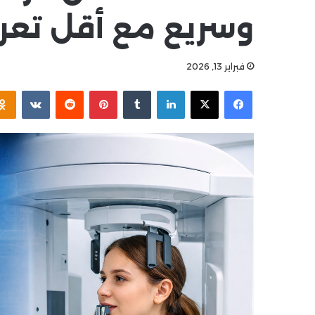
وسريع مع أقل تعر
فبراير 13, 2026
فيسبوك
‫X
لينكدإن
بينتيريست