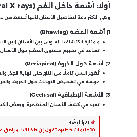
أولًا: أشعة داخل الفم (Intraoral X-rays)
وهي الأكثر دقة لتفاصيل الأسنان لأنها تُلتقط من دا
1) أشعة العضة (Bitewing)
ممتازة لاكتشاف
التسوس بين الأسنان
(بين ال
تساعد في تقييم
مستوى العظم
حول الأسنان 
2) أشعة حول الذروة (Periapical)
تُظهر السن كاملًا من التاج حتى نهاية الجذر وا
مهمة في تشخيص التهابات حول الذروة، والخرا
3) الأشعة الإطباقية (Occlusal)
تفيد في كشف الأسنان المنطمرة، وبعض الكسو
اقرأ أيضًا:
10 علامات خطيرة تقول إن طفلك المراهق على حافة اضطراب الأكل… احذر تجاهلها