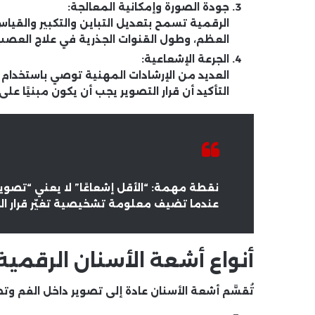
جودة الصورة وإمكانية المعالجة:
الرقمية تسمح بتعديل التباين والتكبير والقي
العظم، وطول القنوات الجذرية في علاج العصب
الجرعة الإشعاعية:
العديد من الإرشادات المهنية توصي باستخدام
التأكيد أن قرار التصوير يجب أن يكون مبنيًا ع
نقطة مهمة:
“الأقل إشعاعًا” لا يعني “تصوير
عندما تضيف معلومة تشخيصية تغيّر قرار الع
أنواع أشعة الأسنان الرقمي
تُقسَّم أشعة الأسنان عادة إلى
تصوير داخل الفم
و
تص