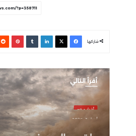
فيسبوك
‫X
لينكدإن
بينتير
شاركها
أقرأ التالي
أخبار مصر
أبريل 3, 2026
طقس اليوم في مصر..