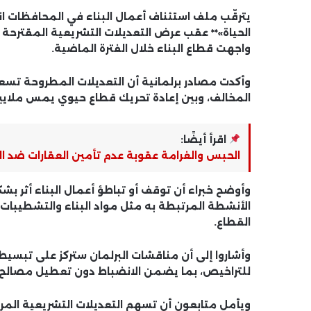
يترقّب ملف
استئناف أعمال البناء في المحافظات
ان
الحياة»** عقب عرض
التعديلات التشريعية المقترحة
ع
واجهت قطاع البناء خلال الفترة الماضية.
وأكدت مصادر برلمانية أن التعديلات المطروحة تس
المخالف، وبين إعادة تحريك قطاع حيوي يمس ملايين
اقرأ أيضًا:
الحبس والغرامة عقوبة عدم تأمين العقارات ضد الح
وأوضح خبراء أن توقف أو تباطؤ أعمال البناء أثر ب
الأنشطة المرتبطة به مثل مواد البناء والتشطيبات،
القطاع.
وأشاروا إلى أن مناقشات البرلمان ستركز على
تبسيط ا
للتراخيص
، بما يضمن الانضباط دون تعطيل مصالح 
ويأمل متابعون أن تسهم التعديلات التشريعية الم