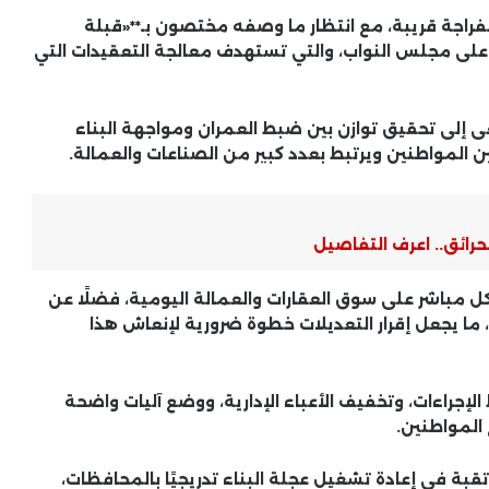
فراجة قريبة، مع انتظار ما وصفه مختصون بـ**«قبلة
لى
مجلس النواب
، والتي تستهدف معالجة التعقيدات التي
عى إلى
تحقيق توازن
بين ضبط العمران ومواجهة البناء
 المواطنين ويرتبط بعدد كبير من الصناعات والعمالة.
رائق.. اعرف التفاصيل
أسعار الدواجن اليوم..ورئيس شعبة
الدواجن باتحاد الغرف التجارية يكشف
شكل مباشر على
سوق العقارات والعمالة اليومية
، فضلًا عن
مفاجأة
 ما يجعل إقرار التعديلات خطوة ضرورية لإنعاش هذا
طقس اليوم في مصر.. الأرصاد تكشف
مناطق السحب الممطرة والأتربة
لإجراءات، وتخفيف الأعباء الإدارية، ووضع آليات واضحة
المثارة وتحذر من الرياح
المواطنين.
نتيجة الشهادة الإعدادية 2026 برقم
رتقبة في
إعادة تشغيل عجلة البناء تدريجيًا بالمحافظات
،