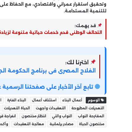
وتحقيق استقرار عمراني واقتصادي، مع الحفاظ على 
للتنمية المستدامة.
قد يهمك:
التحالف الوطنى قدم خدمات حياتية متنوعة لزيادة
اخترنا لك:
الفلاح المصرى فى برنامج الحكومة الجد
تابع آخر الأخبار على صفحتنا الرسمي
الوسوم
أعمال البناء
استئناف أعمال
البناء الفترة
ا
التعديلات المطروحة
التعقيدات واجهت
الحياة التعديلات
المقترحة النواب
النواب والتي
انتظار مختصون
انفراجة قر
مختصون الحياة
مصادر برلمانية
معالجة التعقيدات
وأكدت