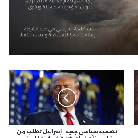
نتيجة الشهادة الإعدادية 2026 برقم
الجلوس.. مؤشرات مطمئنة وبشرى
بة
سارة للطلاب
نائب: كلمة السيسي في عيد الشرطة
رسالة حاسمة للمساءلة وليست احتفالًا
بروتوكوليًا
وزير السياحة يناقش مع رئيس المجلس
العالمي للسفر والسياحة تعزيز الشراكة
ودعم نمو القطاع
تصعيد
سياسي
نائب وزير الصحة يستعرض التجربة
جديد..
المصرية في الترصد الوبائي أمام وفد
إسرائيل
المركز الإفريقي لمكافحة الأمراض
تطلب
من
ترامب
وزير الخارجية يؤكد دعم مصر لمنظمة
تأجيل
تنمية المرأة ويبحث تعزيز دورها في
العالم الإسلامي
أي
ضربة
تصعيد سياسي جديد.. إسرائيل تطلب من
لإيران