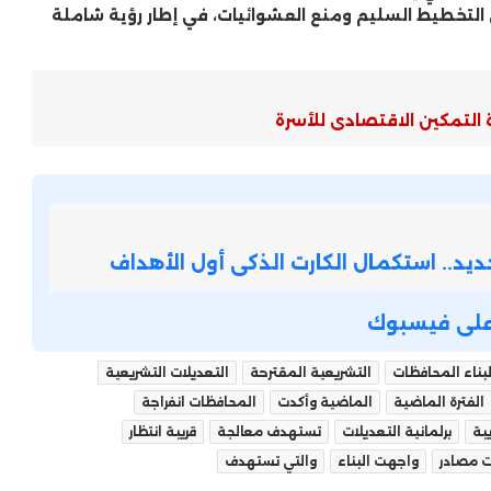
الجلوس.. مؤشرات مطمئنة وبشرى
التخطيط السليم ومنع العشوائيات، في إطار رؤية شاملة
سارة للطلاب
نائب: كلمة السيسي في عيد الشرطة
رسالة حاسمة للمساءلة وليست احتفالًا
 التمكين الاقتصادى للأسرة
بروتوكوليًا
وزير السياحة يناقش مع رئيس المجلس
العالمي للسفر والسياحة تعزيز الشراكة
ودعم نمو القطاع
يد.. استكمال الكارت الذكى أول الأهداف
نائب وزير الصحة يستعرض التجربة
المصرية في الترصد الوبائي أمام وفد
ة على فيسبوك
المركز الإفريقي لمكافحة الأمراض
لبناء المحافظات
التشريعية المقترحة
التعديلات التشريعية
وزير الخارجية يؤكد دعم مصر لمنظمة
الفترة الماضية
الماضية وأكدت
المحافظات انفراجة
تنمية المرأة ويبحث تعزيز دورها في
العالم الإسلامي
يبة
برلمانية التعديلات
تستهدف معالجة
قريبة انتظار
 مصادر
واجهت البناء
والتي تستهدف
وزير الخارجية يبحث مع رئيس المصرف