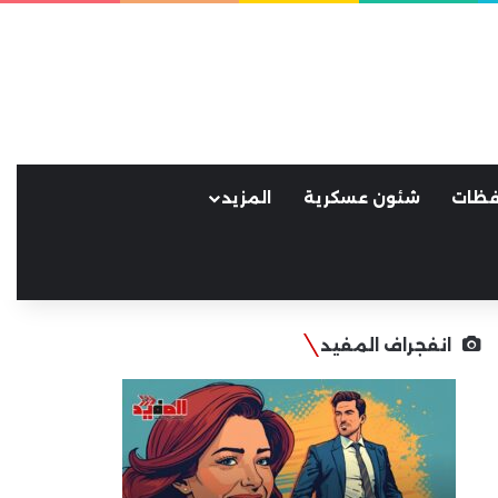
فظات
شئون عسكرية
المزيد
انفجراف المفيد