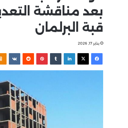
بعد مناقشة التعدي
قبة البرلمان
يناير 17, 2026
فيسبوك
‫X
لينكدإن
بينتيريست