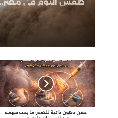
الأرصاد تكشف مناطق
السحب الممطرة والأتر
المثارة وتحذر من الرياح
حقن
دهون
ذاتية
للصدر:
ما
يجب
فهمه
عن
المميزات
والعيوب
حقن دهون ذاتية للصدر: ما يجب فهمه