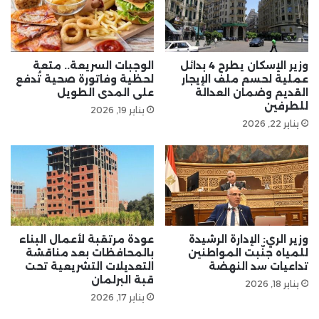
وزير الإسكان يطرح 4 بدائل
الوجبات السريعة.. متعة
عملية لحسم ملف الإيجار
لحظية وفاتورة صحية تُدفع
القديم وضمان العدالة
على المدى الطويل
للطرفين
يناير 19, 2026
يناير 22, 2026
وزير الري: الإدارة الرشيدة
عودة مرتقبة لأعمال البناء
للمياه جنّبت المواطنين
بالمحافظات بعد مناقشة
تداعيات سد النهضة
التعديلات التشريعية تحت
قبة البرلمان
يناير 18, 2026
يناير 17, 2026