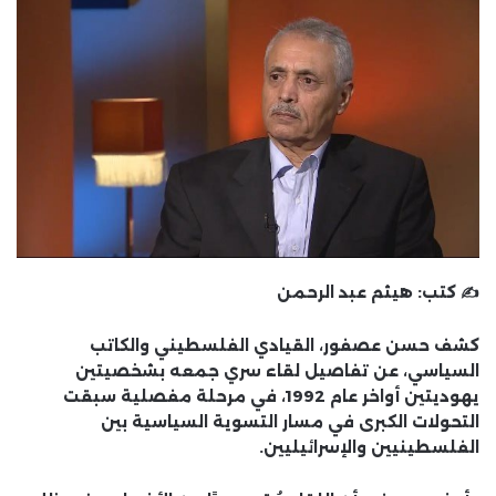
✍️ كتب:
هيثم عبد الرحمن
كشف
حسن عصفور
، القيادي الفلسطيني والكاتب
السياسي، عن
تفاصيل لقاء سري جمعه بشخصيتين
يهوديتين أواخر عام 1992
، في مرحلة مفصلية سبقت
التحولات الكبرى في مسار التسوية السياسية بين
الفلسطينيين والإسرائيليين.