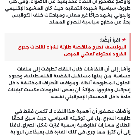
وأوضح عصفور أن اللقاء عُقد بعيدًا عن الأضواء، وفي ظل
ظروف سياسية شديدة التعقيد
، حيث كان المشهد الإقليمي
والدولي يشهد حراكًا غير معلن، ومباحثات خلف الكواليس
بحثًا عن مخارج سياسية للصراع الممتد.
اقرأ أيضًا:
اليونيسف تطرح مناقصة طارئة لشراء لقاحات جدرى
القرود لاحتواء تفشي المرض
وأشار إلى أن النقاشات خلال اللقاء تطرقت إلى
ملفات
حساسة
، من بينها مستقبل القضية الفلسطينية، وحدود
الحلول المطروحة آنذاك، ومواقف الأطراف المختلفة داخل
إسرائيل وخارجها، مؤكدًا أن بعض الطروحات عكست
تباينات
حادة داخل المعسكر الإسرائيلي نفسه
.
وأضاف عصفور أن أهمية هذا اللقاء لا تكمن فقط في
طابعه السري، بل في
توقيته السياسي
، حيث سبق لاحقًا
انطلاق مسارات تفاوضية رسمية غيّرت شكل الصراع، لافتًا
إلى أن كثيرًا مما جرى في تلك الفترة ظل بعيدًا عن الرواية