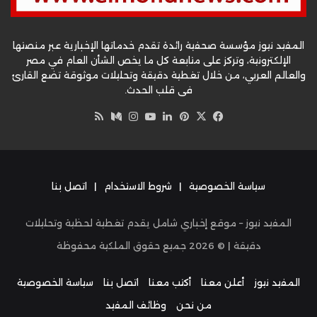
المفيد نيوز مؤسسة صحفية رائدة تقدم خدماتها الإخبارية عبر منصتها
الإلكترونية، وتركز على متابعة كل ما يخص الشأن العام في مصر
والعالم العربي، من خلال تغطية دقيقة وتحليلات موثوقة تضع القارئ
في قلب الحدث.
‫X
فيسبوك
بينتيريست
لينكدإن
‫YouTube
وسط
انستقرام
ملخص
الموقع
RSS
سياسة الخصوصية
|
شروط الاستخدام
|
اتصل بنا
المفيد نيوز – موقع إخباري شامل يقدم تغطية لحظية وتحليلات
دقيقة | ©
2026
جميع حقوق الملكية محفوظة
المفيد نيوز
أعلن معنا
أكتب معنا
اتصل بنا
سياسة الخصوصية
من نحن
وظائف المفيد