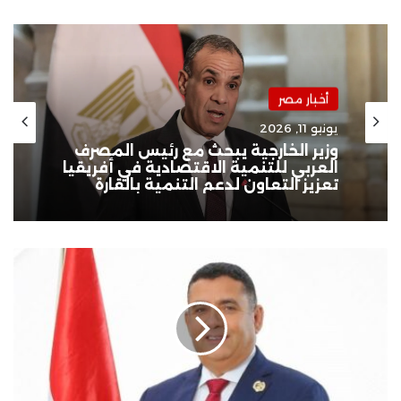
أخبار مصر
يونيو 11, 2026
وزير الخارجية يبحث مع رئيس المصرف
العربي للتنمية الاقتصادية في أفريقيا
تعزيز التعاون لدعم التنمية بالقارة
عضو
بالشيوخ:
الانتقال
للمرحلة
الثانية
في
غزة
يعكس