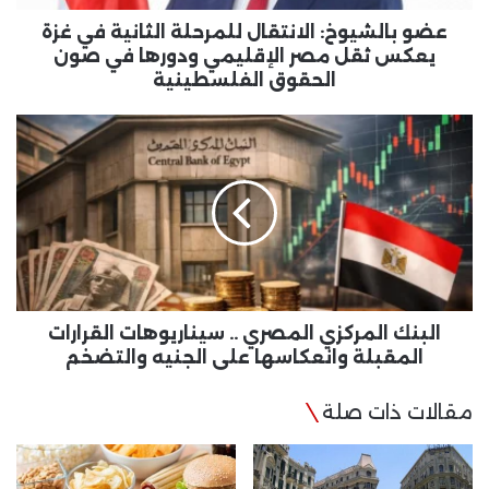
ثقل
مصر
عضو بالشيوخ: الانتقال للمرحلة الثانية في غزة
الإقليمي
يعكس ثقل مصر الإقليمي ودورها في صون
ودورها
الحقوق الفلسطينية
في
صون
البنك
الحقوق
المركزي
الفلسطينية
المصري
..
سيناريوهات
القرارات
المقبلة
وانعكاسها
على
الجنيه
البنك المركزي المصري .. سيناريوهات القرارات
والتضخم
المقبلة وانعكاسها على الجنيه والتضخم
مقالات ذات صلة