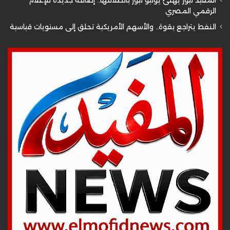
المفيد نيوز يهنئ يونيو نيوز بانطلاقها.. إضافة جديدة للإعلام
الرقمي المصري
النفط يتراجع بقوة.. والأسهم الأمريكية تحلق إلى مستويات قياسية