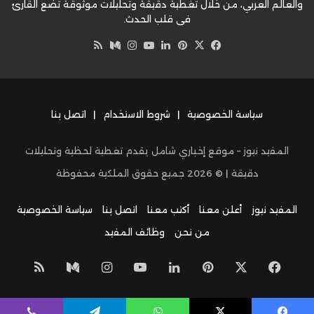
والعالم العربي، من خلال تغطية دقيقة وتحليلات موثوقة تضع القارئ
في قلب الحدث.
‫X
فيسبوك
بينتيريست
لينكدإن
‫YouTube
وسط
انستقرام
ملخص
الموقع
RSS
سياسة الخصوصية
|
شروط الاستخدام
|
اتصل بنا
المفيد نيوز – موقع إخباري شامل يقدم تغطية لحظية وتحليلات
دقيقة | ©
2026
جميع حقوق الملكية محفوظة
المفيد نيوز
أعلن معنا
أكتب معنا
اتصل بنا
سياسة الخصوصية
من نحن
وظائف المفيد
‫X
فيسبوك
بينتيريست
لينكدإن
‫YouTube
انستقرام
وسط
ملخص
الموق