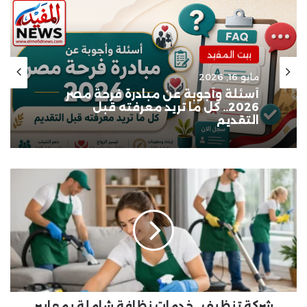
بيت المفيد
مايو 16, 2026
أسئلة وأجوبة عن مبادرة فرحة مصر
2026.. كل ما تريد معرفته قبل
التقديم
شركة
تنظيف..
خدمات
نظافة
شاملة
بمعايير
احترافية
تحافظ
على
منزلك
شركة تنظيف.. خدمات نظافة شاملة بمعايير