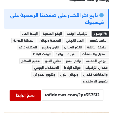
تابع آخر الأخبار على صفحتنا الرسمية على
فيسبوك
الوسوم
الأرضيات الوقت
البقع الصعبة
البلاط الحل
البلاط يتعرض
الحل النهائي
الصعبة وبهتان
الصيانة الدورية
الطبقة التالفة
الكثير المنازل
اللون وظهور
المكثف تراكم
المنازل والمنشآت
النتيجة النهائية
الوقت البلاط
اليومي المكثف
تراكم البقع
تعاني الكثير
تنعيم السطح
فقدان الأرضيات
فوائد البلاط
للاستخدام اليومي
والمنشآت فقدان
وبهتان اللون
وظهور الخدوش
يتعرض للاستخدام
نسخ الرابط