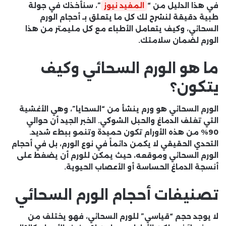
في هذا الدليل من “
المفيد نيوز
”، سنأخذك في جولة
طبية دقيقة لنشرح لك كل ما يتعلق بـ أحجام الورم
السحائي، وكيف يتعامل الأطباء مع كل مليمتر من هذا
الورم لضمان سلامتك.
ما هو الورم السحائي وكيف
يتكون؟
الورم السحائي هو ورم ينشأ من “السحايا”، وهي الأغشية
التي تغلف الدماغ والحبل الشوكي. الخبر الجيد أن حوالي
90% من هذه الأورام تكون حميدة وتنمو ببطء شديد.
التحدي الحقيقي لا يكمن دائماً في نوع الورم، بل في
أحجام
الورم السحائي
وموقعه، حيث يمكن للورم أن يضغط على
أنسجة الدماغ الحساسة أو الأعصاب الحيوية.
تصنيفات أحجام الورم السحائي
لا يوجد حجم “قياسي” للورم السحائي، فهو يختلف من