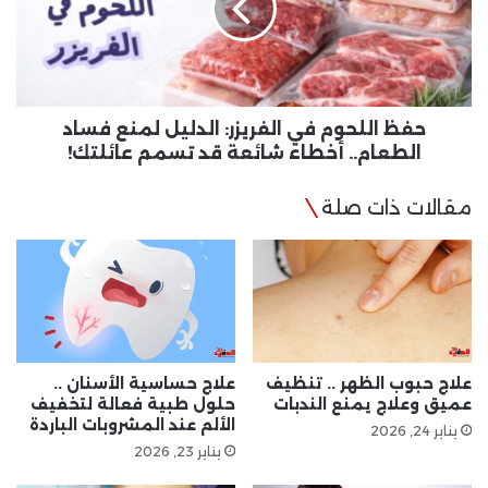
الدليل
لمنع
فساد
الطعام..
أخطاء
شائعة
حفظ اللحوم في الفريزر: الدليل لمنع فساد
قد
الطعام.. أخطاء شائعة قد تسمم عائلتك!
تسمم
عائلتك!
مقالات ذات صلة
علاج حبوب الظهر .. تنظيف
علاج حساسية الأسنان ..
عميق وعلاج يمنع الندبات
حلول طبية فعالة لتخفيف
الألم عند المشروبات الباردة
يناير 24, 2026
يناير 23, 2026