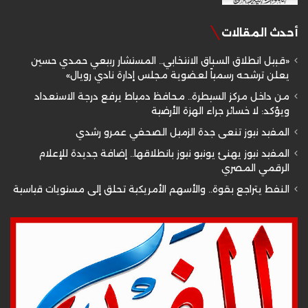
أحدث المقالات
«قبيل انطلاق السباق الانتخابي.. المستشار ربيعي حمدي حسين
يعلن ترشحه رسمياً لعضوية مجلس إدارة نادي رويال»
من داخل مركز السيطرة.. محافظ دمياط يرفع درجة الاستعداد
ويؤكد: لا خسائر جراء الهزة الأرضية
المفيد نيوز تنعى جدة الزميل الصحفي عمرو رشدي
المفيد نيوز يهنئ يونيو نيوز بانطلاقها.. إضافة جديدة للإعلام
الرقمي المصري
النفط يتراجع بقوة.. والأسهم الأمريكية تحلق إلى مستويات قياسية