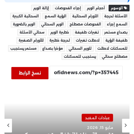
الوسوم
أحجام الورم
إجراء الفحوصات
إزالة الورم
الأسئلة لدرجة
الأورام السحائية
الرؤية السمع
السحائية الكبيرة
السمع إجراء
الفحوصات مصطلح
الورم السحائي
الورم بالضرورة
بصداع مستمر
تغيرات طفيفة
خطيرة الورم
سحائي الأسئلة
طفيفة الرؤية
لاحظت تغيرات
لدرجة خطيرة
للأورام الصغيرة
للمسكنات لاحظت
للورم السحائي
مؤخرا بصداع
مستمر يستجيب
مصطلح سحائي
يستجيب للمسكنات
نسخ الرابط
عيادات المفيد
مايو 15, 2026