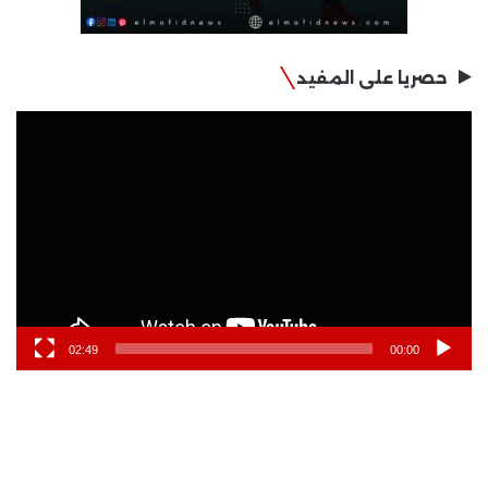
حصريا على المفيد
مشغل
الفيديو
02:49
00:00