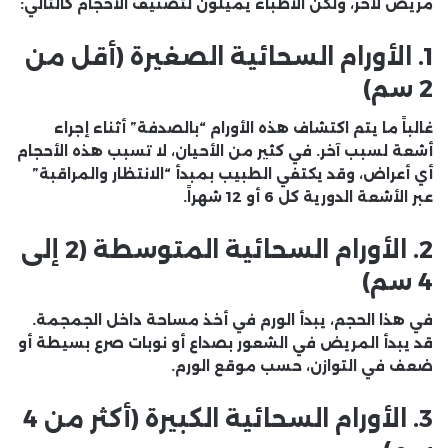
مريض لآخر، ولكن الأطباء يميلون لتصنيف الأحجام كالتالي:
1. الأورام السحائية الصغيرة (أقل من
2 سم)
غالباً ما يتم اكتشاف هذه الأورام “بالصدفة” أثناء إجراء
أشعة لسبب آخر. في كثير من الأحيان، لا تسبب هذه الأحجام
أي أعراض، وقد يكتفي الطبيب بمبدأ “الانتظار والمراقبة”
عبر الأشعة الدورية كل 6 أو 12 شهراً.
2. الأورام السحائية المتوسطة (2 إلى
4 سم)
في هذا الحجم، يبدأ الورم في أخذ مساحة داخل الجمجمة.
قد يبدأ المريض في الشعور بصداع أو نوبات صرع بسيطة أو
ضعف في التوازن، حسب موقع الورم.
3. الأورام السحائية الكبيرة (أكثر من 4