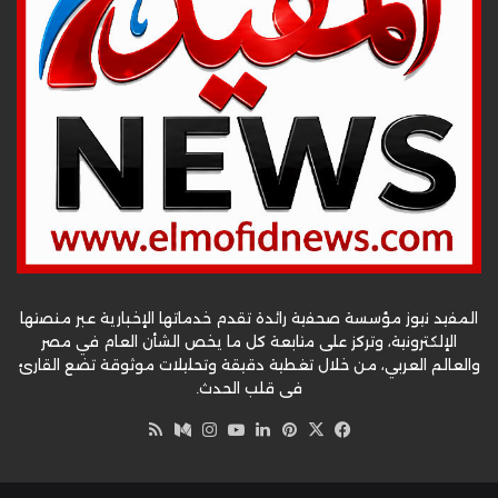
المفيد نيوز مؤسسة صحفية رائدة تقدم خدماتها الإخبارية عبر منصتها
الإلكترونية، وتركز على متابعة كل ما يخص الشأن العام في مصر
والعالم العربي، من خلال تغطية دقيقة وتحليلات موثوقة تضع القارئ
في قلب الحدث.
‫X
فيسبوك
بينتيريست
لينكدإن
‫YouTube
وسط
انستقرام
ملخص
الموقع
RSS