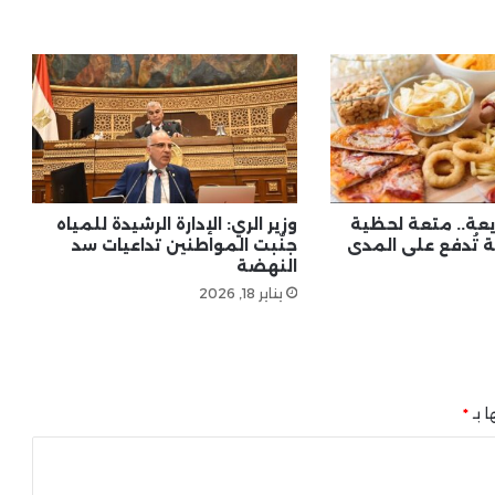
السيسي يبحث تعزيز السياحة العالمية
مع رئيس المجلس العالمي للسفر
والسياحة اليوم
مصر وألمانيا تؤكدان أهمية التهدئة
ودعم الحوار بين إيران والولايات المتحدة
يعة.. متعة لحظية
وزير الري: الإدارة الرشيدة للمياه
 تُدفع على المدى
جنّبت المواطنين تداعيات سد
النهضة
يناير 18, 2026
ا بـ
*