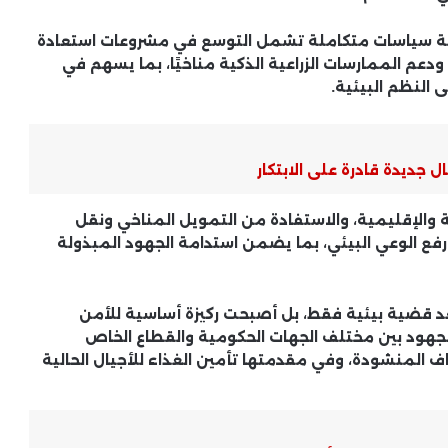
زمة سياسات متكاملة تشمل التوسع في مشروعات استعادة
ودعم الممارسات الزراعية الذكية مناخيًا، بما يسهم في
ى النظم البيئية.
 جديدة قادرة على الابتكار
أسعار الدواجن اليوم..ورئيس شعبة
الدواجن باتحاد الغرف التجارية يكشف
مفاجأة
ة والإقليمية، والاستفادة من التمويل المناخي ونقل
رفع الوعي البيئي، بما يضمن استدامة الجهود المبذولة
طقس اليوم في مصر.. الأرصاد تكشف
مناطق السحب الممطرة والأتربة
المثارة وتحذر من الرياح
 قضية بيئية فقط، بل أصبحت ركيزة أساسية للأمن
الجهود بين مختلف الجهات الحكومية والقطاع الخاص
ف المنشودة، وفي مقدمتها تأمين الغذاء للأجيال الحالية
نتيجة الشهادة الإعدادية 2026 برقم
الجلوس.. مؤشرات مطمئنة وبشرى
سارة للطلاب