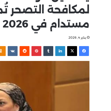
لمكافحة التصحر تُم
مستدام في 2026
يناير 4, 2026
فيسبوك
‫X
لينكدإن
بينتيريست