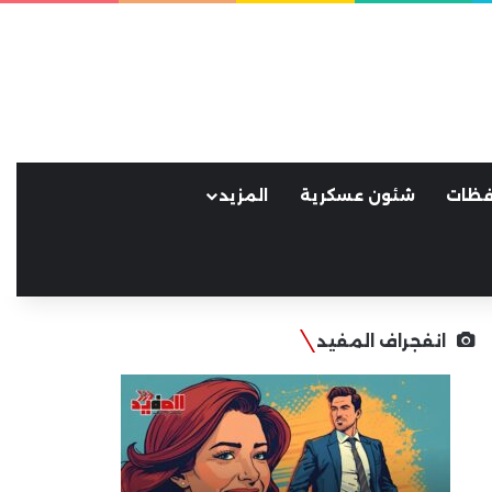
فظات
شئون عسكرية
المزيد
انفجراف المفيد