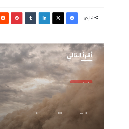
فيسبوك
‫X
لينكدإن
بينتير
شاركها
أقرأ التالي
أخبار مصر
أبريل 3, 2026
طقس اليوم في مصر..
الأرصاد تكشف مناطق
السحب الممطرة والأتر