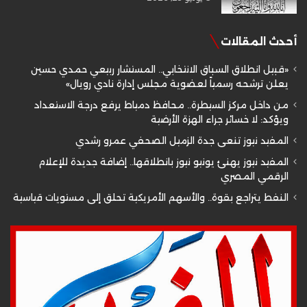
أحدث المقالات
«قبيل انطلاق السباق الانتخابي.. المستشار ربيعي حمدي حسين
يعلن ترشحه رسمياً لعضوية مجلس إدارة نادي رويال»
من داخل مركز السيطرة.. محافظ دمياط يرفع درجة الاستعداد
ويؤكد: لا خسائر جراء الهزة الأرضية
المفيد نيوز تنعى جدة الزميل الصحفي عمرو رشدي
المفيد نيوز يهنئ يونيو نيوز بانطلاقها.. إضافة جديدة للإعلام
الرقمي المصري
النفط يتراجع بقوة.. والأسهم الأمريكية تحلق إلى مستويات قياسية