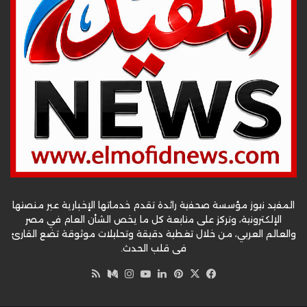
المفيد نيوز مؤسسة صحفية رائدة تقدم خدماتها الإخبارية عبر منصتها
الإلكترونية، وتركز على متابعة كل ما يخص الشأن العام في مصر
والعالم العربي، من خلال تغطية دقيقة وتحليلات موثوقة تضع القارئ
في قلب الحدث.
‫X
فيسبوك
بينتيريست
لينكدإن
‫YouTube
وسط
انستقرام
ملخص
الموقع
RSS