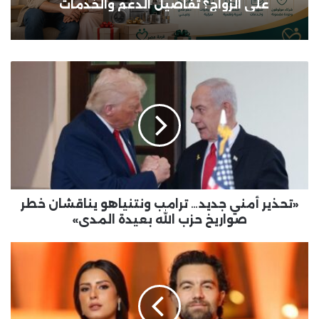
على الزواج؟ تفاصيل الدعم والخدمات
«تحذير
أمني
جديد…
ترامب
ونتنياهو
يناقشان
خطر
صواريخ
حزب
الله
«تحذير أمني جديد… ترامب ونتنياهو يناقشان خطر
بعيدة
صواريخ حزب الله بعيدة المدى»
المدى»
«بكلمات
رومانسية
دافئة…
ريهام
أيمن