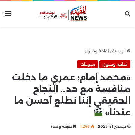
بحث عن
الق
الرئيسية
/
ثقافة وفنون
ثقافة وفنون
منوعات
«محمد إمام: عمري ما دخلت
منافسة مع حد… النجاح
الحقيقي إننا نطلع أحسن ما
عندنا»
ديسمبر 31, 2025
1٬266
دقيقة واحدة