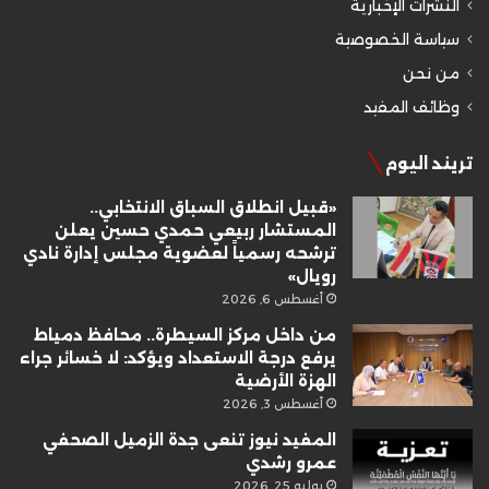
النشرات الإخبارية
سياسة الخصوصية
من نحن
وظائف المفيد
تريند اليوم
«قبيل انطلاق السباق الانتخابي..
المستشار ربيعي حمدي حسين يعلن
ترشحه رسمياً لعضوية مجلس إدارة نادي
رويال»
أغسطس 6, 2026
من داخل مركز السيطرة.. محافظ دمياط
يرفع درجة الاستعداد ويؤكد: لا خسائر جراء
الهزة الأرضية
أغسطس 3, 2026
المفيد نيوز تنعى جدة الزميل الصحفي
عمرو رشدي
يوليو 25, 2026