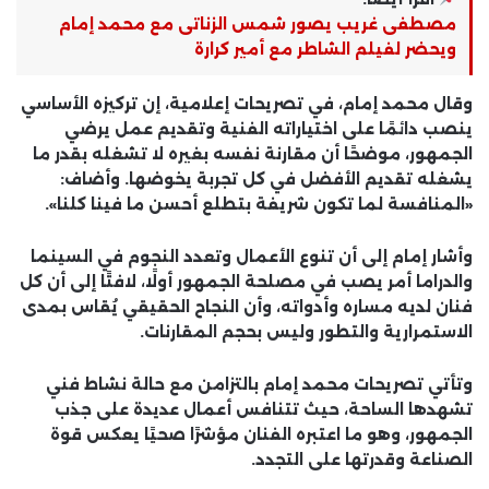
مصطفى غريب يصور شمس الزناتى مع محمد إمام
ويحضر لفيلم الشاطر مع أمير كرارة
وقال محمد إمام، في تصريحات إعلامية، إن تركيزه الأساسي
ينصب دائمًا على
اختياراته الفنية
وتقديم عمل يرضي
الجمهور، موضحًا أن مقارنة نفسه بغيره لا تشغله بقدر ما
يشغله
تقديم الأفضل في كل تجربة
يخوضها. وأضاف:
«المنافسة لما تكون شريفة بتطلع أحسن ما فينا كلنا».
وأشار إمام إلى أن
تنوع الأعمال وتعدد النجوم
في السينما
والدراما أمر يصب في مصلحة الجمهور أولًا، لافتًا إلى أن كل
فنان لديه مساره وأدواته، وأن النجاح الحقيقي يُقاس بمدى
الاستمرارية والتطور
وليس بحجم المقارنات.
وتأتي تصريحات محمد إمام بالتزامن مع
حالة نشاط فني
تشهدها الساحة، حيث تتنافس أعمال عديدة على جذب
الجمهور، وهو ما اعتبره الفنان مؤشرًا صحيًا يعكس
قوة
الصناعة
وقدرتها على التجدد.