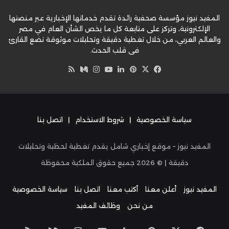
المفيد نيوز مؤسسة صحفية رائدة تقدم خدماتها الإخبارية عبر منصتها
الإلكترونية، وتركز على متابعة كل ما يخص الشأن العام في مصر
والعالم العربي، من خلال تغطية دقيقة وتحليلات موثوقة تضع القارئ
في قلب الحدث.
‫X
فيسبوك
بينتيريست
لينكدإن
‫YouTube
وسط
انستقرام
ملخص
الموقع
RSS
سياسة الخصوصية
|
شروط الاستخدام
|
اتصل بنا
المفيد نيوز – موقع إخباري شامل يقدم تغطية لحظية وتحليلات
دقيقة | ©
2026
جميع حقوق الملكية محفوظة
المفيد نيوز
أعلن معنا
أكتب معنا
اتصل بنا
سياسة الخصوصية
من نحن
وظائف المفيد