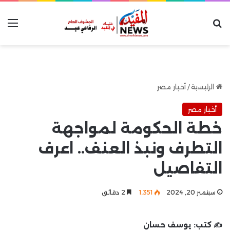
بحث عن
الق
الرئيسية
/
أخبار مصر
أخبار مصر
خطة الحكومة لمواجهة
التطرف ونبذ العنف.. اعرف
التفاصيل
سبتمبر 20, 2024
1٬351
2 دقائق
✍️ كتب:
يوسف حسان