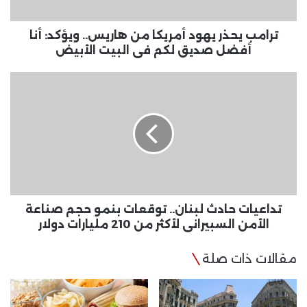
أنا
أفضل
صديق
ترامب يحذر يهود أمريكا من هاريس.. ويؤكد: أنا
لكم
أفضل صديق لكم فى البيت الأبيض
فى
البيت
تداعيات
الأبيض
حادث
لبنان..
توقعات
بنمو
حجم
صناعة
الأمن
السبيراني
لأكثر
تداعيات حادث لبنان.. توقعات بنمو حجم صناعة
من
الأمن السبيراني لأكثر من 210 مليارات دولار
210
مليارات
مقالات ذات صلة
دولار