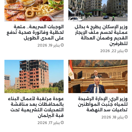
وزير الإسكان يطرح 4 بدائل
الوجبات السريعة.. متعة
عملية لحسم ملف الإيجار
لحظية وفاتورة صحية تُدفع
القديم وضمان العدالة
على المدى الطويل
للطرفين
يناير 19, 2026
يناير 22, 2026
وزير الري: الإدارة الرشيدة
عودة مرتقبة لأعمال البناء
للمياه جنّبت المواطنين
بالمحافظات بعد مناقشة
تداعيات سد النهضة
التعديلات التشريعية تحت
قبة البرلمان
يناير 18, 2026
يناير 17, 2026