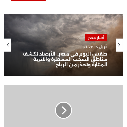
أخبار مصر
أبريل 3, 2026
طقس اليوم في مصر.. الأرصاد تكشف
مناطق السحب الممطرة والأتربة
المثارة وتحذر من الرياح
ترامب
يحذر
يهود
أمريكا
من
هاريس..
ويؤكد: