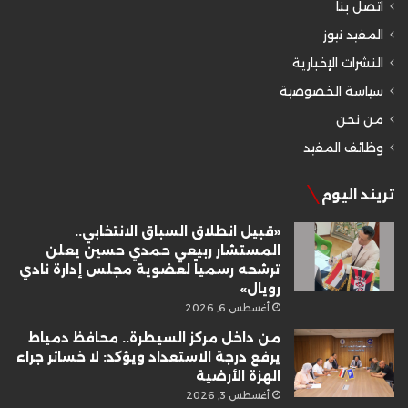
اتصل بنا
المفيد نيوز
النشرات الإخبارية
سياسة الخصوصية
من نحن
وظائف المفيد
تريند اليوم
«قبيل انطلاق السباق الانتخابي..
المستشار ربيعي حمدي حسين يعلن
ترشحه رسمياً لعضوية مجلس إدارة نادي
رويال»
أغسطس 6, 2026
من داخل مركز السيطرة.. محافظ دمياط
يرفع درجة الاستعداد ويؤكد: لا خسائر جراء
الهزة الأرضية
أغسطس 3, 2026