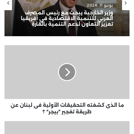
يونيو 11, 2026
وزير الخارجية يبحث مع رئيس المصرف
العربي للتنمية الاقتصادية في أفريقيا
تعزيز التعاون لدعم التنمية بالقارة
ما
الذى
كشفته
التحقيقات
الأولية
فى
لبنان
عن
طريقة
تفجير
ما الذى كشفته التحقيقات الأولية فى لبنان عن
"بيجر"
طريقة تفجير "بيجر" ؟
؟
طقس
غد