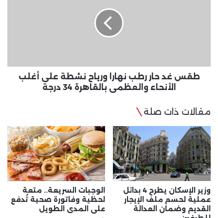
حار
رطب
نهارا
ورياح
نشطة
على
أغلب
الأنحاء
طقس غد حار رطب نهارا ورياح نشطة على أغلب
والعظمى
الأنحاء والعظمى بالقاهرة 34 درجة
بالقاهرة
34
مقالات ذات صلة
درجة
وزير الإسكان يطرح 4 بدائل
الوجبات السريعة.. متعة
عملية لحسم ملف الإيجار
لحظية وفاتورة صحية تُدفع
القديم وضمان العدالة
على المدى الطويل