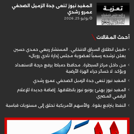
المفيد نيوز تنعى جدة الزميل الصحفي
عمرو رشدي
يوليو 25, 2026
أحدث المقالات
«قبيل انطلاق السباق الانتخابي.. المستشار ربيعي حمدي حسين
يعلن ترشحه رسمياً لعضوية مجلس إدارة نادي رويال»
من داخل مركز السيطرة.. محافظ دمياط يرفع درجة الاستعداد
ويؤكد: لا خسائر جراء الهزة الأرضية
المفيد نيوز تنعى جدة الزميل الصحفي عمرو رشدي
المفيد نيوز يهنئ يونيو نيوز بانطلاقها.. إضافة جديدة للإعلام
الرقمي المصري
النفط يتراجع بقوة.. والأسهم الأمريكية تحلق إلى مستويات قياسية