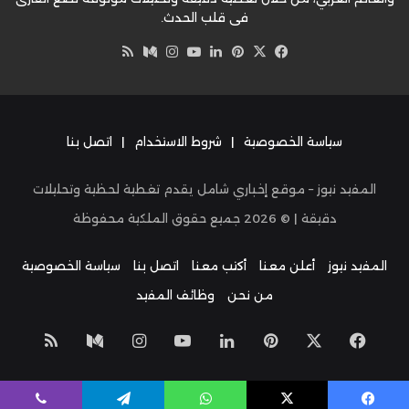
في قلب الحدث.
‫X
فيسبوك
بينتيريست
لينكدإن
‫YouTube
وسط
انستقرام
ملخص
الموقع
RSS
سياسة الخصوصية
|
شروط الاستخدام
|
اتصل بنا
المفيد نيوز – موقع إخباري شامل يقدم تغطية لحظية وتحليلات
دقيقة | ©
2026
جميع حقوق الملكية محفوظة
المفيد نيوز
أعلن معنا
أكتب معنا
اتصل بنا
سياسة الخصوصية
من نحن
وظائف المفيد
‫X
فيسبوك
بينتيريست
لينكدإن
‫YouTube
انستقرام
وسط
ملخص
الموق