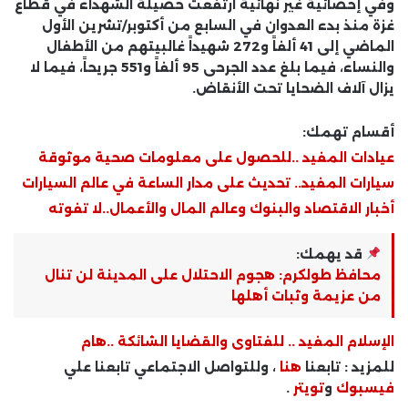
وفي إحصائية غير نهائية ارتفعت حصيلة الشهداء في قطاع
غزة منذ بدء العدوان في السابع من أكتوبر/تشرين الأول
الماضي إلى 41 ألفاً و272 شهيداً غالبيتهم من الأطفال
والنساء، فيما بلغ عدد الجرحى 95 ألفاً و551 جريحاً، فيما لا
يزال آلاف الضحايا تحت الأنقاض.
أقسام تهمك:
عيادات المفيد ..للحصول على معلومات صحية موثوقة
سيارات المفيد.. تحديث على مدار الساعة في عالم السيارات
أخبار الاقتصاد والبنوك وعالم المال والأعمال..لا تفوته
قد يهمك:
محافظ طولكرم: هجوم الاحتلال على المدينة لن تنال
من عزيمة وثبات أهلها
الإسلام المفيد .. للفتاوى والقضايا الشائكة ..هام
للمزيد : تابعنا
هنا
، وللتواصل الاجتماعي تابعنا علي
فيسبوك
و
تويتر
.