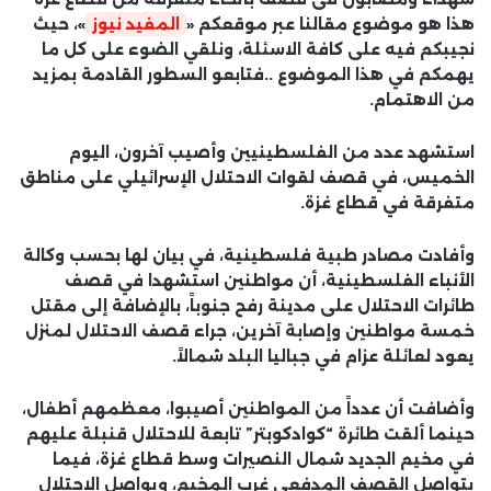
هذا هو موضوع مقالنا عبر موقعكم «
المفيد نيوز
»، حيث
نجيبكم فيه على كافة الاسئلة، ونلقي الضوء على كل ما
يهمكم في هذا الموضوع ..فتابعو السطور القادمة بمزيد
من الاهتمام.
استشهد عدد من الفلسطينيين وأصيب آخرون، اليوم
الخميس، في قصف لقوات الاحتلال الإسرائيلي على مناطق
متفرقة في قطاع غزة.
وأفادت مصادر طبية فلسطينية، في بيان لها بحسب وكالة
الأنباء الفلسطينية، أن مواطنين استشهدا في قصف
طائرات الاحتلال على مدينة رفح جنوباً، بالإضافة إلى مقتل
خمسة مواطنين وإصابة آخرين، جراء قصف الاحتلال لمنزل
يعود لعائلة عزام في جباليا البلد شمالاً.
وأضافت أن عدداً من المواطنين أصيبوا، معظمهم أطفال،
حينما ألقت طائرة “كوادكوبتر” تابعة للاحتلال قنبلة عليهم
في مخيم الجديد شمال النصيرات وسط قطاع غزة، فيما
يتواصل القصف المدفعي غرب المخيم، ويواصل الاحتلال