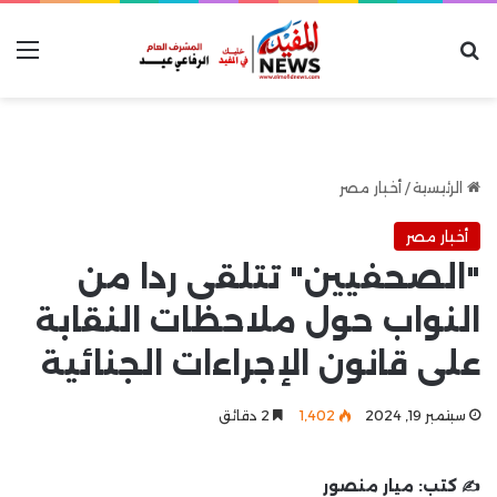
بحث عن
الق
الرئيسية
/
أخبار مصر
أخبار مصر
"الصحفيين" تتلقى ردا من
النواب حول ملاحظات النقابة
على قانون الإجراءات الجنائية
سبتمبر 19, 2024
1٬402
2 دقائق
✍️ كتب:
ميار منصور