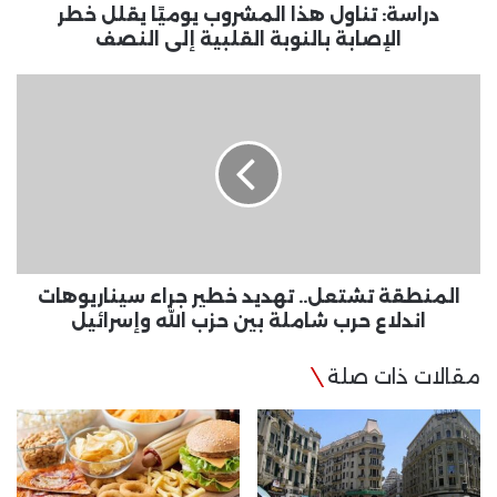
القلبية
دراسة: تناول هذا المشروب يوميًا يقلل خطر
إلى
الإصابة بالنوبة القلبية إلى النصف
النصف
المنطقة
تشتعل..
تهديد
خطير
جراء
سيناريوهات
اندلاع
حرب
شاملة
بين
المنطقة تشتعل.. تهديد خطير جراء سيناريوهات
حزب
اندلاع حرب شاملة بين حزب الله وإسرائيل
الله
وإسرائيل
مقالات ذات صلة