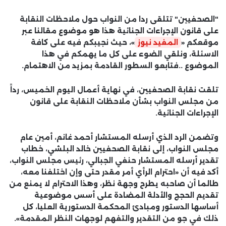
"الصحفيين" تتلقى ردا من النواب حول ملاحظات النقابة
على قانون الإجراءات الجنائية هذا هو موضوع مقالنا عبر
موقعكم «
المفيد نيوز
»، حيث نجيبكم فيه على كافة
الاسئلة، ونلقي الضوء على كل ما يهمكم في هذا
الموضوع ..فتابعو السطور القادمة بمزيد من الاهتمام.
تلقت نقابة الصحفيين، في نهاية أعمال اليوم الخميس، رداً
من مجلس النواب بشأن ملاحظات النقابة على قانون
الإجراءات الجنائية.
وتضمن الرد الذي أرسله المستشار أحمد غانم، أمين عام
مجلس النواب، إلى نقابة الصحفيين خالد البلشي، خطاب
تقدير أرسله المستشار حنفي الجبالي، رئيس مجلس النواب،
أكد فيه أن «احترام الرأي أمر مقدر حتى وإن اختلفنا معه،
طالما أن صاحبه يطرح وجهة نظر، وهذا الاحترام لا يمنع من
تقديم الحجج والأدلة المضادة على أسس موضوعية
أساسها الدستور ومبادئ المحكمة الدستورية العليا، كل
ذلك في جو من التقدير والتفهم لوجهات النظر المقدمة».