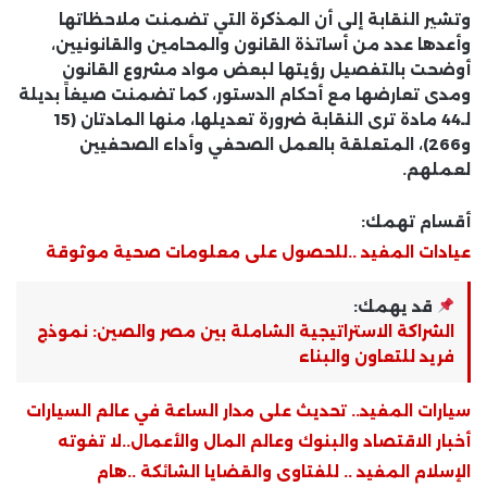
وتشير النقابة إلى أن المذكرة التي تضمنت ملاحظاتها
وأعدها عدد من أساتذة القانون والمحامين والقانونيين،
أوضحت بالتفصيل رؤيتها لبعض مواد مشروع القانون
ومدى تعارضها مع أحكام الدستور، كما تضمنت صيغاً بديلة
لـ44 مادة ترى النقابة ضرورة تعديلها، منها المادتان (15
و266)، المتعلقة بالعمل الصحفي وأداء الصحفيين
لعملهم.
أقسام تهمك:
عيادات المفيد ..للحصول على معلومات صحية موثوقة
قد يهمك:
الشراكة الاستراتيجية الشاملة بين مصر والصين: نموذج
فريد للتعاون والبناء
سيارات المفيد.. تحديث على مدار الساعة في عالم السيارات
أخبار الاقتصاد والبنوك وعالم المال والأعمال..لا تفوته
الإسلام المفيد .. للفتاوى والقضايا الشائكة ..هام