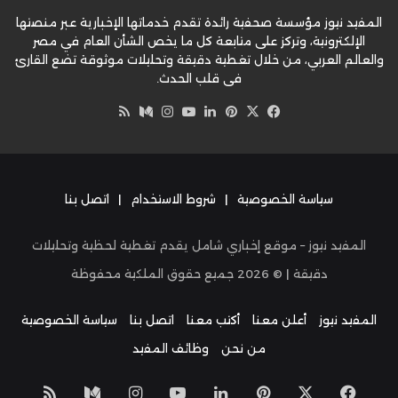
المفيد نيوز مؤسسة صحفية رائدة تقدم خدماتها الإخبارية عبر منصتها
الإلكترونية، وتركز على متابعة كل ما يخص الشأن العام في مصر
والعالم العربي، من خلال تغطية دقيقة وتحليلات موثوقة تضع القارئ
في قلب الحدث.
‫X
فيسبوك
بينتيريست
لينكدإن
‫YouTube
وسط
انستقرام
ملخص
الموقع
RSS
سياسة الخصوصية
|
شروط الاستخدام
|
اتصل بنا
المفيد نيوز – موقع إخباري شامل يقدم تغطية لحظية وتحليلات
دقيقة | ©
2026
جميع حقوق الملكية محفوظة
المفيد نيوز
أعلن معنا
أكتب معنا
اتصل بنا
سياسة الخصوصية
من نحن
وظائف المفيد
‫X
فيسبوك
بينتيريست
لينكدإن
‫YouTube
انستقرام
وسط
ملخص