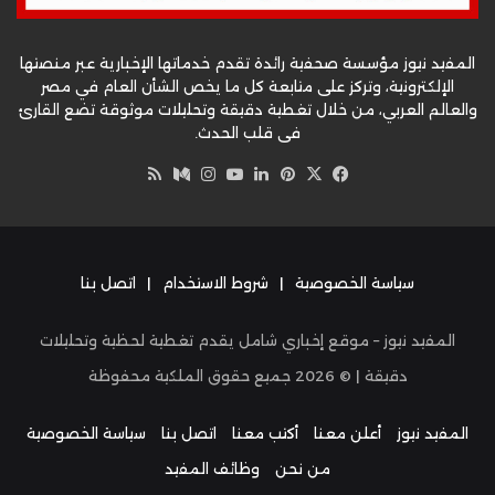
المفيد نيوز مؤسسة صحفية رائدة تقدم خدماتها الإخبارية عبر منصتها
الإلكترونية، وتركز على متابعة كل ما يخص الشأن العام في مصر
والعالم العربي، من خلال تغطية دقيقة وتحليلات موثوقة تضع القارئ
في قلب الحدث.
‫X
فيسبوك
بينتيريست
لينكدإن
‫YouTube
وسط
انستقرام
ملخص
الموقع
RSS
سياسة الخصوصية
|
شروط الاستخدام
|
اتصل بنا
المفيد نيوز – موقع إخباري شامل يقدم تغطية لحظية وتحليلات
دقيقة | ©
2026
جميع حقوق الملكية محفوظة
المفيد نيوز
أعلن معنا
أكتب معنا
اتصل بنا
سياسة الخصوصية
من نحن
وظائف المفيد