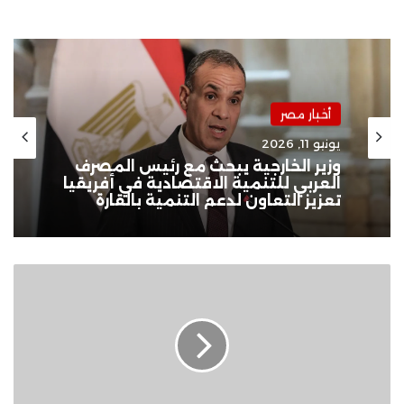
أخبار مصر
يونيو 11, 2026
وزير الخارجية يبحث مع رئيس المصرف
العربي للتنمية الاقتصادية في أفريقيا
تعزيز التعاون لدعم التنمية بالقارة
حزب
الله
يستهدف
ثكنتين
عسكريتين
لجيش
الاحتلال