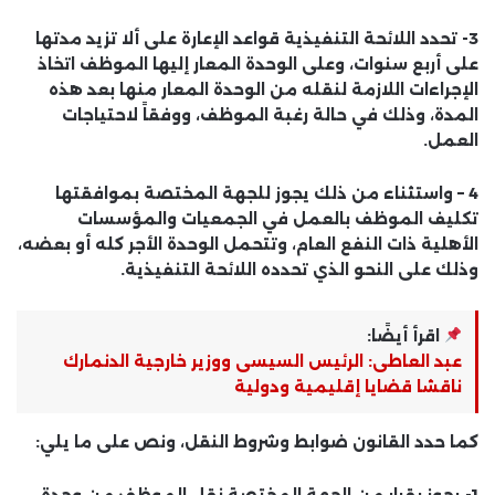
3- تحدد اللائحة التنفيذية قواعد الإعارة على ألا تزيد مدتها
على أربع سنوات، وعلى الوحدة المعار إليها الموظف اتخاذ
الإجراءات اللازمة لنقله من الوحدة المعار منها بعد هذه
المدة، وذلك في حالة رغبة الموظف، ووفقاً لاحتياجات
العمل.
4 – واستثناء من ذلك يجوز للجهة المختصة بموافقتها
تكليف الموظف بالعمل في الجمعيات والمؤسسات
الأهلية ذات النفع العام، وتتحمل الوحدة الأجر كله أو بعضه،
وذلك على النحو الذي تحدده اللائحة التنفيذية.
اقرأ أيضًا:
عبد العاطى: الرئيس السيسى ووزير خارجية الدنمارك
ناقشا قضايا إقليمية ودولية
كما حدد القانون ضوابط وشروط النقل، ونص على ما يلي:
1- يجوز بقرار من الجهة المختصة نقل الموظف من وحدة