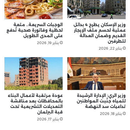
وزير الإسكان يطرح 4 بدائل
الوجبات السريعة.. متعة
عملية لحسم ملف الإيجار
لحظية وفاتورة صحية تُدفع
القديم وضمان العدالة
على المدى الطويل
للطرفين
يناير 19, 2026
يناير 22, 2026
وزير الري: الإدارة الرشيدة
عودة مرتقبة لأعمال البناء
للمياه جنّبت المواطنين
بالمحافظات بعد مناقشة
تداعيات سد النهضة
التعديلات التشريعية تحت
قبة البرلمان
يناير 18, 2026
يناير 17, 2026