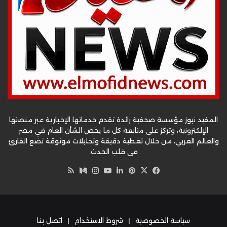
المفيد نيوز مؤسسة صحفية رائدة تقدم خدماتها الإخبارية عبر منصتها
الإلكترونية، وتركز على متابعة كل ما يخص الشأن العام في مصر
والعالم العربي، من خلال تغطية دقيقة وتحليلات موثوقة تضع القارئ
في قلب الحدث.
‫X
فيسبوك
بينتيريست
لينكدإن
‫YouTube
وسط
انستقرام
ملخص
الموقع
RSS
سياسة الخصوصية
|
شروط الاستخدام
|
اتصل بنا