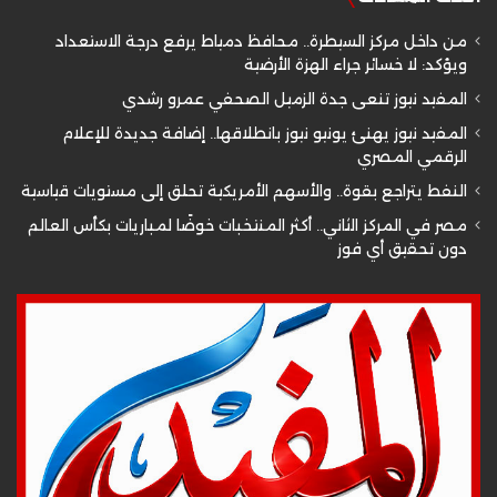
من داخل مركز السيطرة.. محافظ دمياط يرفع درجة الاستعداد
ويؤكد: لا خسائر جراء الهزة الأرضية
المفيد نيوز تنعى جدة الزميل الصحفي عمرو رشدي
المفيد نيوز يهنئ يونيو نيوز بانطلاقها.. إضافة جديدة للإعلام
الرقمي المصري
النفط يتراجع بقوة.. والأسهم الأمريكية تحلق إلى مستويات قياسية
مصر في المركز الثاني.. أكثر المنتخبات خوضًا لمباريات بكأس العالم
دون تحقيق أي فوز