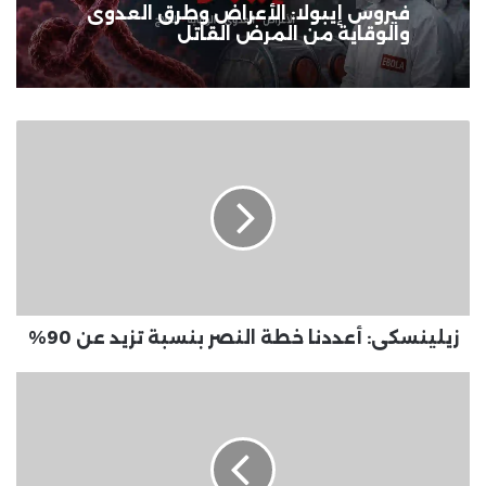
فيروس إيبولا: الأعراض وطرق العدوى
والوقاية من المرض القاتل
زيلينسكى:
أعددنا
خطة
النصر
بنسبة
تزيد
عن
90%
زيلينسكى: أعددنا خطة النصر بنسبة تزيد عن 90%
سياسى:
الحوار
الوطنى
يؤكد
قوة