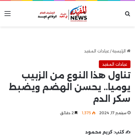
بحث عن
الق
الرئيسية
/
عيادات المفيد
عيادات المفيد
تناول هذا النوع من الزبيب
يوميا.. يحسن الهضم ويضبط
سكر الدم
سبتمبر 17, 2024
1٬375
2 دقائق
✍️ كتب:
كريم محمود