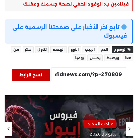
فيتامين ب: الوقود الخفي لصحة جسمك وعقلك
تابع آخر الأخبار على صفحتنا الرسمية على
فيسبوك
الوسوم
الدم
الزبيب
النوع
الهضم
تناول
سكر
من
هذا
ويضبط
يحسن
يوميا
نسخ الرابط
عيادات المفيد
مايو 15, 2026