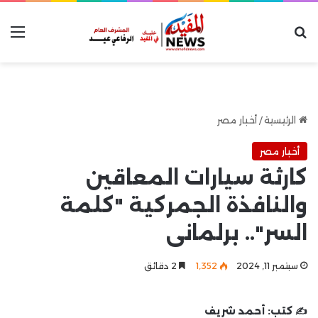
بحث عن
الق
الرئيسية
/
أخبار مصر
أخبار مصر
كارثة سيارات المعاقين
والنافذة الجمركية "كلمة
السر".. برلمانى
سبتمبر 11, 2024
1٬352
2 دقائق
✍️ كتب:
أحمد شريف