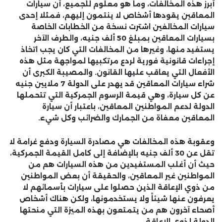
أبرز هذه المخالفات، وما هو معلوم للجميع، أن سيارات
المعاقين يقودها أشخاص لا ينتمون إليهم، فمثلا إحدى
سيارات المخالفين اشترت نسخة من الخطابات الخاصة
بسيارات المعاقين بمبلغ 50 ألف جنيه، والطرف الآخر
يستفيد منها، وغيرها من المخالفات التي كان يجب اتخاذ
إجراءات قانونية فورية لردع مرتكبيها لمواجهة مثل هذه
الأفعال التي يعاقب عليها القانون. والمصيبة الكبرى أن
شراء سيارات المعاقين قد يهدر على الدولة 7 ملايين جنيه
عن كل سيارة، وهي قيمة الرسوم الجمركية التي تتحملها
الدولة لدعم المواطنين المعاقين، باعتبار أن سيارة
المعاقين معفاة من الجمارك والضرائب وكل شيء.
وعقوبة هذه المخالفات هي مصادرة السيارة ودفع غرامة لا
تقل عن 30 ألف جنيه بالإضافة إلى كامل القيمة الجمركية،
حيث أن أغلب المستفيدين من هذه السيارات هم من
المواطنين غير المعاقين، والحقيقة أن بعض المواطنين
من ذوي الإعاقة الذين حصلوا على سيارات بأسمائهم لا
يعرفون عنها شيئاً ولا يستخدمونها، ولكن هناك أشخاص
أصحاء آخرون هم من يتمتعون بهذه الميزة التي منحتها
الدولة لذوي الإعاقة.