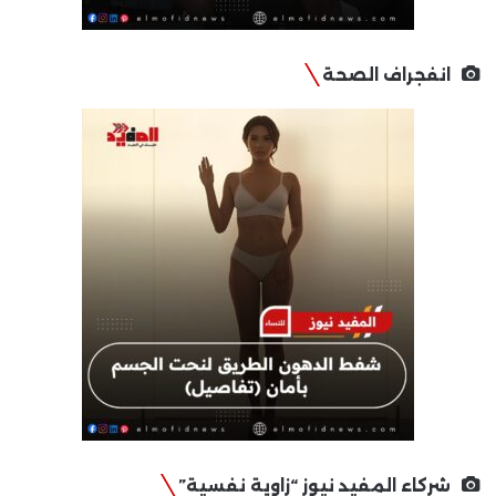
انفجراف الصحة
شركاء المفيد نيوز “زاوية نفسية”