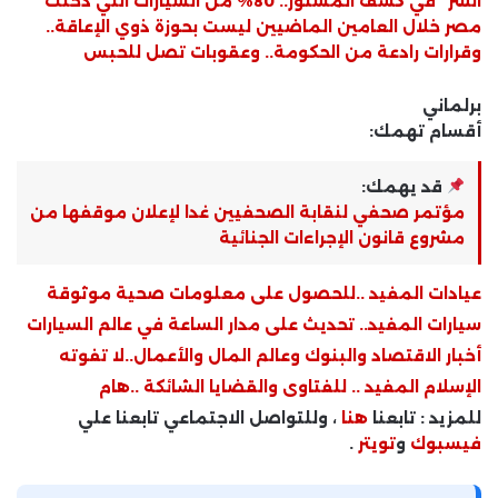
السر” في كشف المستور.. 80% من السيارات التي دخلت
مصر خلال العامين الماضيين ليست بحوزة ذوي الإعاقة..
وقرارات رادعة من الحكومة.. وعقوبات تصل للحبس
برلماني
أقسام تهمك:
قد يهمك:
مؤتمر صحفي لنقابة الصحفيين غدا لإعلان موقفها من
مشروع قانون الإجراءات الجنائية
عيادات المفيد ..للحصول على معلومات صحية موثوقة
سيارات المفيد.. تحديث على مدار الساعة في عالم السيارات
أخبار الاقتصاد والبنوك وعالم المال والأعمال..لا تفوته
الإسلام المفيد .. للفتاوى والقضايا الشائكة ..هام
للمزيد : تابعنا
هنا
، وللتواصل الاجتماعي تابعنا علي
فيسبوك
و
تويتر
.