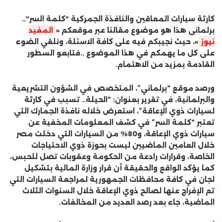
كارثة سيارات المعاقين والنافذة الجمركية "كلمة السر"..
برلمانى هذا هو موضوع مقالنا عبر موقعكم «
المفيد
نيوز
»، حيث نجيبكم فيه على كافة الاسئلة، ونلقي الضوء
على كل ما يهمكم في هذا الموضوع ..فتابعو السطور
القادمة بمزيد من الاهتمام.
ورصد موقع “برلماني”، المتخصص في الشؤون التشريعية
والبرلمانية، في تقرير بعنوان: “الحيلة.. تسبب في كارثة
لسيارات ذوي الإعاقة”، استعرض خلاله نافذة الجمارك التي
تعتبر “كلمة السر” في كشف المعلومات المخفية عن
سيارات ذوي الإعاقة، و80% من السيارات التي دخلت مصر
خلال العامين الماضيين ليست بحوزة ذوي الاحتياجات
الخاصة، وقرارات رادعة من الحكومة وعقوبات تصل للحبس،
كما يؤكد الواقع والحقيقة أن قرار وزارة المالية بتشكيل
لجان في كافة محافظات الجمهورية لمراجعة السيارات التي
تم الإفراج عنها لصالح ذوي الإعاقة خلال السنوات الثلاث
الماضية، جاء بعد رصد العديد من المخالفات.