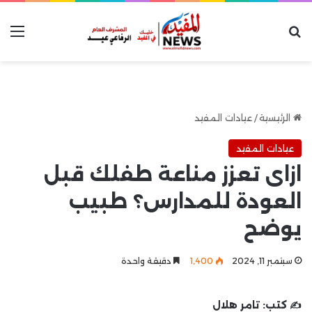
بحث عن
الق
الرئيسية
/
عيادات المفيد
عيادات المفيد
ازاى تعزز مناعة طفلك قبل
العودة للمدارس؟ طبيب
يوضح
سبتمبر 11, 2024
1٬400
دقيقة واحدة
✍️ كتب:
تامر هلال