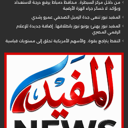
من داخل مركز السيطرة.. محافظ دمياط يرفع درجة الاستعداد
ويؤكد: لا خسائر جراء الهزة الأرضية
المفيد نيوز تنعى جدة الزميل الصحفي عمرو رشدي
المفيد نيوز يهنئ يونيو نيوز بانطلاقها.. إضافة جديدة للإعلام
الرقمي المصري
النفط يتراجع بقوة.. والأسهم الأمريكية تحلق إلى مستويات قياسية