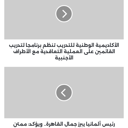
للتدريب
تنظم
برنامجا
لتدريب
القائمين
على
العملية
التعاقدية
الأكاديمية الوطنية للتدريب تنظم برنامجا لتدريب
مع
القائمين على العملية التعاقدية مع الأطراف
الأطراف
الأجنبية
الأجنبية
رئيس
ألمانيا
يبرز
جمال
القاهرة..
ويؤكد:
ممتن
لجهود
مصر
للتفاوض
رئيس ألمانيا يبرز جمال القاهرة.. ويؤكد: ممتن