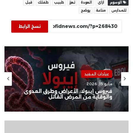
الوسوم
ازاى
العودة
تعزز
طبيب
طفلك
قبل
للمدارس
مناعة
يوضح
نسخ الرابط
عيادات المفيد
مايو 15, 2026
فيروس إيبولا: الأعراض وطرق العدوى
والوقاية من المرض القاتل
الأكاديمية
الوطنية