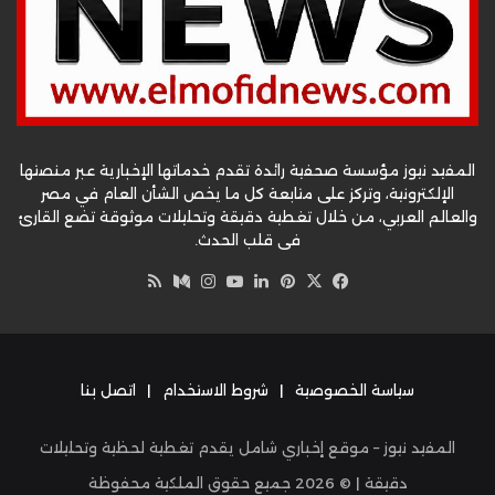
المفيد نيوز مؤسسة صحفية رائدة تقدم خدماتها الإخبارية عبر منصتها
الإلكترونية، وتركز على متابعة كل ما يخص الشأن العام في مصر
والعالم العربي، من خلال تغطية دقيقة وتحليلات موثوقة تضع القارئ
في قلب الحدث.
‫X
فيسبوك
بينتيريست
لينكدإن
‫YouTube
وسط
انستقرام
ملخص
الموقع
RSS
سياسة الخصوصية
|
شروط الاستخدام
|
اتصل بنا
المفيد نيوز – موقع إخباري شامل يقدم تغطية لحظية وتحليلات
دقيقة | ©
2026
جميع حقوق الملكية محفوظة