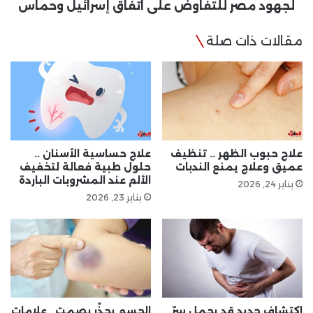
على
لجهود مصر للتفاوض على اتفاق إسرائيل وحماس
اتفاق
إسرائيل
مقالات ذات صلة
وحماس
علاج حبوب الظهر .. تنظيف
علاج حساسية الأسنان ..
عميق وعلاج يمنع الندبات
حلول طبية فعالة لتخفيف
الألم عند المشروبات الباردة
يناير 24, 2026
يناير 23, 2026
اكتشاف جديد قد يحمل سرّ
الجسم يحذّر بصمت.. علامات