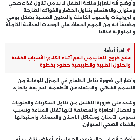
وأوضح أنه لتعزيز مناعة الطفل لا بد من تناول غذاء صحي
ومتوازن والاهتمام بتناول الخضار والفواكه الطازجة
والبروتينات والحبوب الكاملة والدهون الصحية بشكل يومي،
مضيفاً أنه من المهم الحفاظ على الوجبات الغذائية الكاملة
والمتوازنة غذائياً.
اقرأ أيضًا:
علاج خروج اللعاب من الفم أثناء الكلام: الأسباب الخفية
والحلول الطبية والطبيعية خطوة بخطوة
وأشار إلى ضرورة تناول الطعام في المنزل للوقاية من
التسمم الغذائي، والابتعاد عن الأطعمة السريعة والحارة.
وشدد على ضرورة التقليل من تناول السكريات والحلويات
والعصائر الجاهزة والمصنعة لأنها تقلل المناعة وتسبب
تسوس الأسنان ومشاكل الأسنان والسمنة، واستبدالها
بالغذاء الصحي المتوازن.
وأوضح أنه في حال شعور الطفل بأي أعراض نزلة برد أو