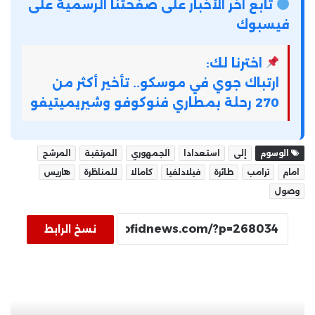
تابع آخر الأخبار على صفحتنا الرسمية على
فيسبوك
اخترنا لك:
ارتباك جوي في موسكو.. تأخير أكثر من
270 رحلة بمطاري فنوكوفو وشيريميتيفو
الوسوم
إلى
استعدادا
الجمهوري
المرتقبة
المرشح
امام
ترامب
طائرة
فيلادلفيا
كامالا
للمناظرة
هاريس
وصول
نسخ الرابط