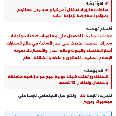
اقرأ أيضًا:
سلطات فنزويلا تعتقل أمريكيا وإسبانيين لصلتهم
بمؤامرة مفترضة لزعزعة البلاد
أقسام تهمك:
عيادات المفيد ..للحصول على معلومات صحية موثوقة
سيارات المفيد.. تحديث على مدار الساعة في عالم السيارات
أخبار الاقتصاد والبنوك وعالم المال والأعمال..لا تفوته
الإسلام المفيد .. للفتاوى والقضايا الشائكة ..هام
قد يهمك:
السلفادور تفكك شبكة دولية لبيع مواد إباحية متعلقة
بالأطفال واعتقال 13 شخصا
للمزيد : تابعنا
هنا
، وللتواصل الاجتماعي تابعنا علي
فيسبوك
و
تويتر
.