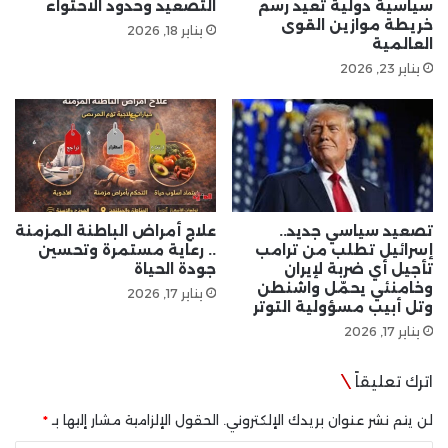
سياسية دولية تعيد رسم
التصعيد وحدود الاحتواء
خريطة موازين القوى
يناير 18, 2026
العالمية
يناير 23, 2026
تصعيد سياسي جديد..
علاج أمراض الباطنة المزمنة
إسرائيل تطلب من ترامب
.. رعاية مستمرة وتحسين
تأجيل أي ضربة لإيران
جودة الحياة
وخامنئي يحمّل واشنطن
يناير 17, 2026
وتل أبيب مسؤولية التوتر
يناير 17, 2026
اترك تعليقاً
لن يتم نشر عنوان بريدك الإلكتروني.
الحقول الإلزامية مشار إليها بـ
*