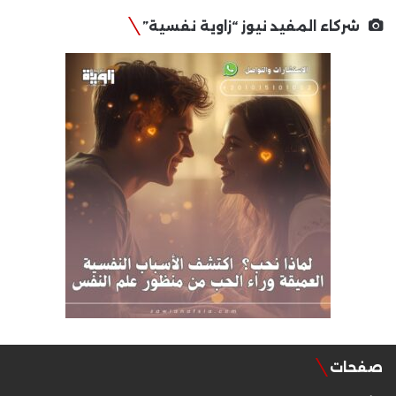
شركاء المفيد نيوز “زاوية نفسية”
صفحات