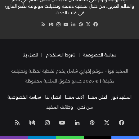
والعالم العربي، من خلال تغطية دقيقة وتحليلات موثوقة تضع القارئ
في قلب الحدث.
‫X
فيسبوك
بينتيريست
لينكدإن
‫YouTube
وسط
انستقرام
ملخص
الموقع
RSS
سياسة الخصوصية
|
شروط الاستخدام
|
اتصل بنا
المفيد نيوز – موقع إخباري شامل يقدم تغطية لحظية وتحليلات
دقيقة | ©
2026
جميع حقوق الملكية محفوظة
المفيد نيوز
أعلن معنا
أكتب معنا
اتصل بنا
سياسة الخصوصية
من نحن
وظائف المفيد
‫X
فيسبوك
بينتيريست
لينكدإن
‫YouTube
انستقرام
وسط
ملخص
الموق