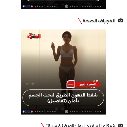
انفجراف الصحة
شركاء المفيد نيوز “زاوية نفسية”