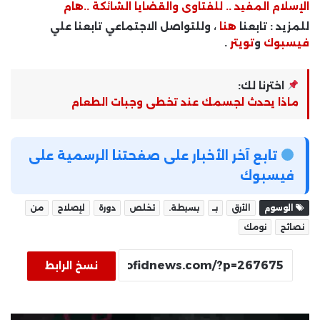
الإسلام المفيد .. للفتاوى والقضايا الشائكة ..هام
للمزيد : تابعنا
هنا
، وللتواصل الاجتماعي تابعنا علي
فيسبوك
و
تويتر
.
اخترنا لك:
ماذا يحدث لجسمك عند تخطى وجبات الطعام
تابع آخر الأخبار على صفحتنا الرسمية على
فيسبوك
الوسوم
الأرق
بـ
بسيطة.
تخلص
دورة
لإصلاح
من
نصائح
نومك
نسخ الرابط