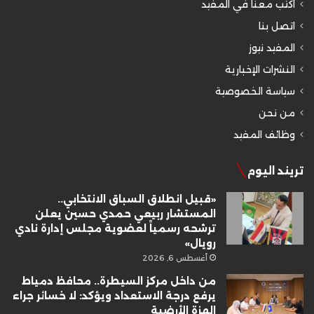
أكتب معنا في المفيد
اتصل بنا
المفيد نيوز
النشرات الإخبارية
سياسة الخصوصية
من نحن
وظائف المفيد
تريند اليوم
«قبيل انطلاق السباق الانتخابي..
المستشار ربيعي حمدي حسين يعلن
ترشحه رسمياً لعضوية مجلس إدارة نادي
رويال»
أغسطس 6, 2026
من داخل مركز السيطرة.. محافظ دمياط
يرفع درجة الاستعداد ويؤكد: لا خسائر جراء
الهزة الأرضية