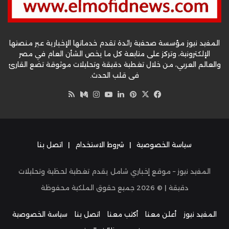
المفيد نيوز مؤسسة صحفية رائدة تقدم خدماتها الإخبارية عبر منصتها
الإلكترونية، وتركز على متابعة كل ما يخص الشأن العام في مصر
والعالم العربي، من خلال تغطية دقيقة وتحليلات موثوقة تضع القارئ
في قلب الحدث.
‫X
فيسبوك
بينتيريست
لينكدإن
‫YouTube
وسط
انستقرام
ملخص
الموقع
RSS
سياسة الخصوصية
|
شروط الاستخدام
|
اتصل بنا
المفيد نيوز – موقع إخباري شامل يقدم تغطية لحظية وتحليلات
دقيقة | ©
2026
جميع حقوق الملكية محفوظة
المفيد نيوز
أعلن معنا
أكتب معنا
اتصل بنا
سياسة الخصوصية