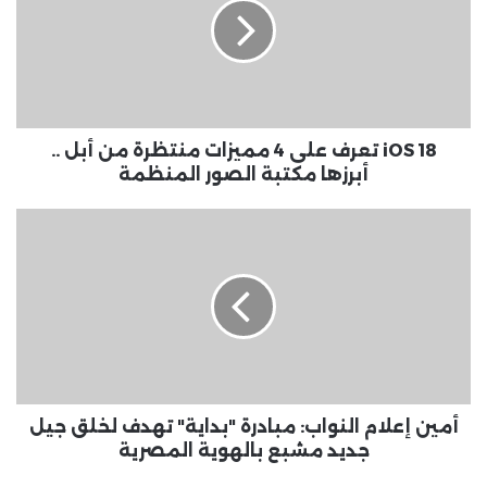
على
4
مميزات
منتظرة
من
أبل
..
iOS 18 تعرف على 4 مميزات منتظرة من أبل ..
أبرزها
أبرزها مكتبة الصور المنظمة
مكتبة
الصور
أمين
المنظمة
إعلام
النواب:
مبادرة
"بداية"
تهدف
لخلق
جيل
جديد
مشبع
أمين إعلام النواب: مبادرة "بداية" تهدف لخلق جيل
بالهوية
جديد مشبع بالهوية المصرية
المصرية