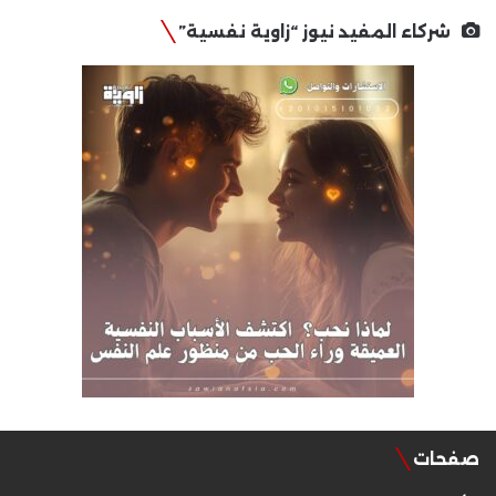
شركاء المفيد نيوز “زاوية نفسية”
صفحات