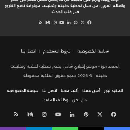
والعالم العربي، من خلال تغطية دقيقة وتحليلات موثوقة تضع القارئ
في قلب الحدث.
‫X
فيسبوك
بينتيريست
لينكدإن
‫YouTube
وسط
انستقرام
ملخص
الموقع
RSS
سياسة الخصوصية
|
شروط الاستخدام
|
اتصل بنا
المفيد نيوز – موقع إخباري شامل يقدم تغطية لحظية وتحليلات
دقيقة | ©
2026
جميع حقوق الملكية محفوظة
المفيد نيوز
أعلن معنا
أكتب معنا
اتصل بنا
سياسة الخصوصية
من نحن
وظائف المفيد
‫X
فيسبوك
بينتيريست
لينكدإن
‫YouTube
انستقرام
وسط
ملخص
الموق