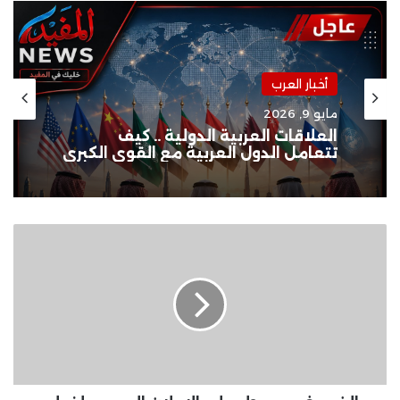
أخبار العرب
مايو 9, 2026
العلاقات العربية الدولية .. كيف
تتعامل الدول العربية مع القوى الكبرى
الغموض
يسيطر
على
الإعلان
الرسمي
لفيلم
"عاشق"
لـ
أحمد