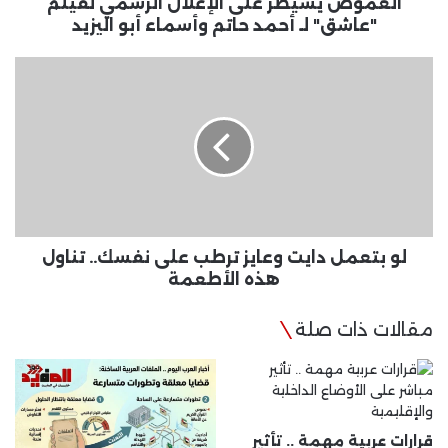
حاتم
الغموض يسيطر على الإعلان الرسمي لفيلم
وأسماء
"عاشق" لـ أحمد حاتم وأسماء أبو اليزيد
أبو
اليزيد
لو
بتعمل
دايت
وعايز
ترطب
على
نفسك..
تناول
هذه
الأطعمة
لو بتعمل دايت وعايز ترطب على نفسك.. تناول
هذه الأطعمة
مقالات ذات صلة
قرارات عربية مهمة .. تأثير