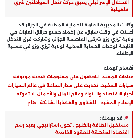
الاحتلال الإسرائيلي يعيق حركة تنقل المواطنين شرق
قلقيلية
وكانت المديرية العامة للحماية المدنية في الجزائر قد
أعلنت في وقت سابق، عن إخماد جميع حرائق الغابات في
ولاية تيزي وزو شرقي العاصمة الجزائر، وشاركت فرق التدخل
التابعة لوحدات الحماية المدنية لولاية تيزي وزو في عملية
الإطفاء.
أقسام تهمك:
عيادات المفيد ..للحصول على معلومات صحية موثوقة
سيارات المفيد.. تحديث على مدار الساعة في عالم السيارات
أخبار الاقتصاد والبنوك وعالم المال والأعمال..لا تفوته
الإسلام المفيد .. للفتاوى والقضايا الشائكة ..هام
قد يهمك:
مستقبل الطاقة بالخليج.. تحول استراتيجي يعيد رسم
اقتصاد المنطقة للعقود القادمة