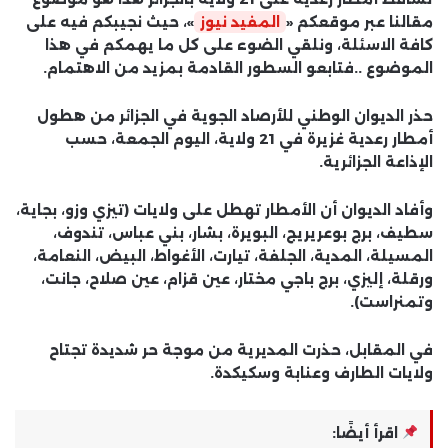
مقالنا عبر موقعكم «
المفيد نيوز
»، حيث نجيبكم فيه على
كافة الاسئلة، ونلقي الضوء على كل ما يهمكم في هذا
الموضوع ..فتابعو السطور القادمة بمزيد من الاهتمام.
حذر الديوان الوطني للأرصاد الجوية في الجزائر من هطول
أمطار رعدية غزيرة في 21 ولاية، اليوم الجمعة، حسب
الإذاعة الجزائرية.
وأفاد الديوان أن الأمطار تهطل على ولايات (تيزي وزو، بجاية،
سطيف، برج بوعريريج، البويرة، بشار، بني عباس، تندوف،
المسيلة، المدية، الجلفة، تيارت، الأغواط، البيض، النعامة،
ورقلة، إليزي، برج باجي مختار، عين قزام، عين صلاح، جانت،
وتمنراست).
في المقابل، حذرت المديرية من موجة حر شديدة تجتاح
ولايات الطارف وعنابة وسكيكدة.
اقرأ أيضًا: