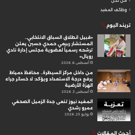
من نحن
وظائف المفيد
تريند اليوم
«قبيل انطلاق السباق الانتخابي..
المستشار ربيعي حمدي حسين يعلن
ترشحه رسمياً لعضوية مجلس إدارة نادي
رويال»
أغسطس 6, 2026
من داخل مركز السيطرة.. محافظ دمياط
يرفع درجة الاستعداد ويؤكد: لا خسائر جراء
الهزة الأرضية
أغسطس 3, 2026
المفيد نيوز تنعى جدة الزميل الصحفي
عمرو رشدي
يوليو 25, 2026
أحدث المقالات