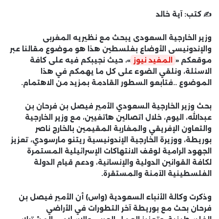
✍️ كتب:
آية خالد
وزير الخارجية السعودى يبحث مع نظيريه المغربى
والإندونيسى الأوضاع بفلسطين هذا هو موضوع مقالنا عبر
موقعكم «
المفيد نيوز
»، حيث نجيبكم فيه على كافة
الاسئلة، ونلقي الضوء على كل ما يهمكم في هذا
الموضوع ..فتابعو السطور القادمة بمزيد من الاهتمام.
بحث وزير الخارجية السعودي الأمير فيصل بن فرحان بن
عبدالله، اليوم، خلال اتصالين هاتفيين، مع وزير الخارجية
والتعاون الإفريقي والمغاربة المقيمين بالخارج ناصر
بوريطة، ووزيرة الخارجية الإندونيسية ريتنو مارسودي، تعزيز
الجهود الرامية لوقف الانتهاكات الإسرائيلية المستمرة
لكافة القوانين الدولية والإنسانية، ودعم قيام الدولة
الفلسطينية الآمنة والمستقرة.
وذكرت وكالة الأنباء السعودية (واس) أن الأمير فيصل بن
فرحان بحث مع بوريطة آخر التطورات في الأراضي