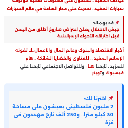
عيادات المفيد ..للحصول على معلومات صحية موثوقة
سيارات المفيد.. تحديث على مدار الساعة في عالم السيارات
قد يهمك:
جيش الاحتلال يعلن اعتراض صاروخ أطلق من اليمن
قبل اختراقه الأجواء الإسرائيلية
أخبار الاقتصاد والبنوك وعالم المال والأعمال..لا تفوته
الإسلام المفيد .. للفتاوى والقضايا الشائكة ..هام
للمزيد : تابعنا
هنا
، وللتواصل الاجتماعي تابعنا علي
فيسبوك
و
تويتر
.
اخترنا لك:
2 مليون فلسطينى يعيشون على مساحة
30 كيلو مترا.. و250 ألف نازح مهددون فى
غزة