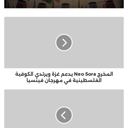
المخرج
Neo
Sora
يدعم
غزة
ويرتدي
الكوفية
الفلسطينية
في
مهرجان
المخرج Neo Sora يدعم غزة ويرتدي الكوفية
فينسيا
الفلسطينية في مهرجان فينسيا
واتساب
يسهل
قريبًا
تأمين
محادثاتك
التي
تم