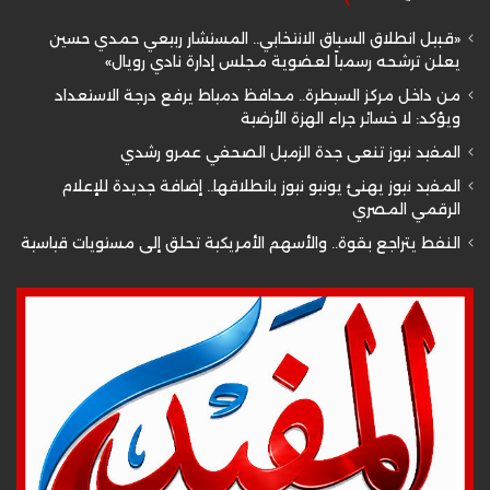
«قبيل انطلاق السباق الانتخابي.. المستشار ربيعي حمدي حسين
يعلن ترشحه رسمياً لعضوية مجلس إدارة نادي رويال»
من داخل مركز السيطرة.. محافظ دمياط يرفع درجة الاستعداد
ويؤكد: لا خسائر جراء الهزة الأرضية
المفيد نيوز تنعى جدة الزميل الصحفي عمرو رشدي
المفيد نيوز يهنئ يونيو نيوز بانطلاقها.. إضافة جديدة للإعلام
الرقمي المصري
النفط يتراجع بقوة.. والأسهم الأمريكية تحلق إلى مستويات قياسية