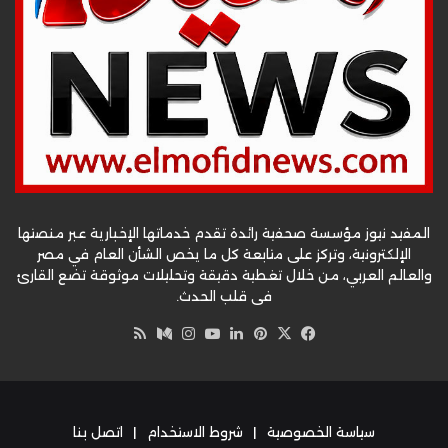
المفيد نيوز مؤسسة صحفية رائدة تقدم خدماتها الإخبارية عبر منصتها
الإلكترونية، وتركز على متابعة كل ما يخص الشأن العام في مصر
والعالم العربي، من خلال تغطية دقيقة وتحليلات موثوقة تضع القارئ
في قلب الحدث.
‫X
فيسبوك
بينتيريست
لينكدإن
‫YouTube
وسط
انستقرام
ملخص
الموقع
RSS
سياسة الخصوصية
|
شروط الاستخدام
|
اتصل بنا