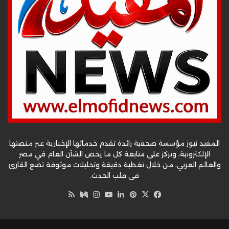
المفيد نيوز مؤسسة صحفية رائدة تقدم خدماتها الإخبارية عبر منصتها
الإلكترونية، وتركز على متابعة كل ما يخص الشأن العام في مصر
والعالم العربي، من خلال تغطية دقيقة وتحليلات موثوقة تضع القارئ
في قلب الحدث.
‫X
فيسبوك
بينتيريست
لينكدإن
‫YouTube
وسط
انستقرام
ملخص
الموقع
RSS