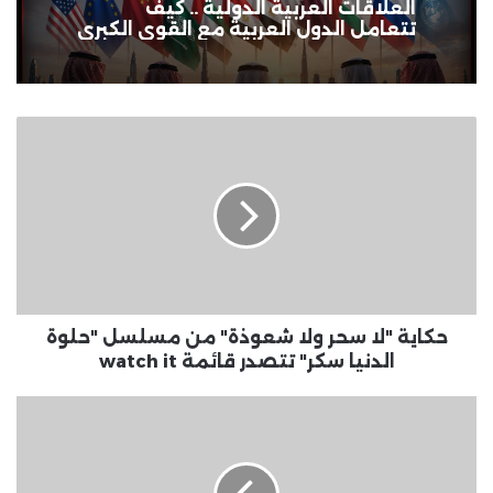
العلاقات العربية الدولية .. كيف
تتعامل الدول العربية مع القوى الكبرى
حكاية
"لا
سحر
ولا
شعوذة"
من
مسلسل
"حلوة
الدنيا
سكر"
حكاية "لا سحر ولا شعوذة" من مسلسل "حلوة
تتصدر
الدنيا سكر" تتصدر قائمة watch it
قائمة
watch
تطبيق
it
Google
Weather
يحصل