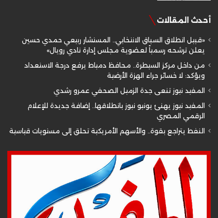
أحدث المقالات
«قبيل انطلاق السباق الانتخابي.. المستشار ربيعي حمدي حسين
يعلن ترشحه رسمياً لعضوية مجلس إدارة نادي رويال»
من داخل مركز السيطرة.. محافظ دمياط يرفع درجة الاستعداد
ويؤكد: لا خسائر جراء الهزة الأرضية
المفيد نيوز تنعى جدة الزميل الصحفي عمرو رشدي
المفيد نيوز يهنئ يونيو نيوز بانطلاقها.. إضافة جديدة للإعلام
الرقمي المصري
النفط يتراجع بقوة.. والأسهم الأمريكية تحلق إلى مستويات قياسية