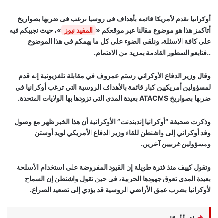
أوكرانيا تقدم لأمريكا قائمة بأهداف فى روسيا ترغب فى ضربها بصواريخ
أتاكمز هذا هو موضوع مقالنا عبر موقعكم «
المفيد نيوز
»، حيث نجيبكم فيه
على كافة الاسئلة، ونلقي الضوء على كل ما يهمكم في هذا الموضوع
..فتابعو السطور القادمة بمزيد من الاهتمام.
وقال وزير الدفاع الأوكراني رستم عمروف في مقابلة تلفزيونية إنه قدم
لمسؤولين أمريكيين كبار قائمة بالأهداف الروسية التي ترغب أوكرانيا في
ضربها بصواريخ ATACMS بعيدة المدى التي تزودها بها الولايات المتحدة.
وذكرت صحيفة “أوكرانيا إندبندنت” الأوكرانية أن هذا الخبر ظهر مع وصول
وفد أوكراني إلى واشنطن للقاء وزير الدفاع الأمريكي لويد أوستن
ومسؤولين غربيين آخرين.
وتقول كييف منذ فترة طويلة إن القيود المفروضة على استخدام الأسلحة
بعيدة المدى تعوق جهودها الحربية، في حين تقول واشنطن إن السماح
لأوكرانيا بضرب عمق الأراضي الروسية قد يؤدي إلى تصعيد الصراع.