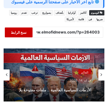
تابع آخر الأخبار على صفحتنا الرسمية على فيسبوك
الوسوم
أتاكمز
أوكرانيا
بأهداف
بصواريخ
ترغب
تقدم
روسيا
ضربها
فى
قائمة
لأمريكا
نسخ الرابط
العالم
فبراير 14, 2026
الأزمات السياسية العالمية .. ملفات مفتوحة بلا
حلول نهائية