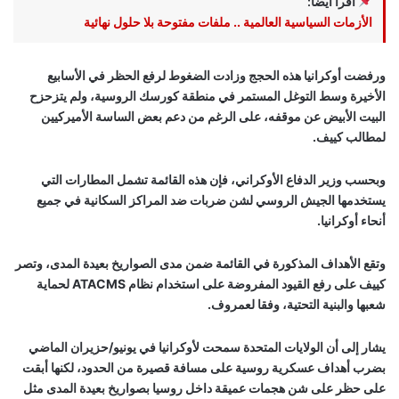
اقرأ أيضًا:
الأزمات السياسية العالمية .. ملفات مفتوحة بلا حلول نهائية
ورفضت أوكرانيا هذه الحجج وزادت الضغوط لرفع الحظر في الأسابيع
الأخيرة وسط التوغل المستمر في منطقة كورسك الروسية، ولم يتزحزح
البيت الأبيض عن موقفه، على الرغم من دعم بعض الساسة الأميركيين
لمطالب كييف.
وبحسب وزير الدفاع الأوكراني، فإن هذه القائمة تشمل المطارات التي
يستخدمها الجيش الروسي لشن ضربات ضد المراكز السكانية في جميع
أنحاء أوكرانيا.
وتقع الأهداف المذكورة في القائمة ضمن مدى الصواريخ بعيدة المدى، وتصر
كييف على رفع القيود المفروضة على استخدام نظام ATACMS لحماية
شعبها والبنية التحتية، وفقا لعمروف.
يشار إلى أن الولايات المتحدة سمحت لأوكرانيا في يونيو/حزيران الماضي
بضرب أهداف عسكرية روسية على مسافة قصيرة من الحدود، لكنها أبقت
على حظر على شن هجمات عميقة داخل روسيا بصواريخ بعيدة المدى مثل