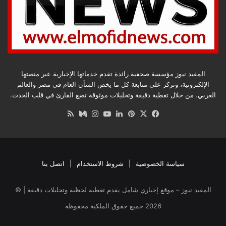
المفيد نيوز مؤسسة صحفية رائدة تقدم خدماتها الإخبارية عبر منصتها
الإلكترونية، وتركز على متابعة كل ما يخص الشأن العام في مصر والعالم
العربي، من خلال تغطية دقيقة وتحليلات موثوقة تضع القارئ في قلب الحدث.
‫X
فيسبوك
بينتيريست
لينكدإن
‫YouTube
انستقرام
وسط
ملخص
الموقع
RSS
سياسة الخصوصية
|
شروط الاستخدام
|
اتصل بنا
المفيد نيوز – موقع إخباري شامل يقدم تغطية لحظية وتحليلات دقيقة | ©
2026
جميع حقوق الملكية محفوظة