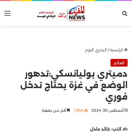
بحث عن
الق
الرئيسية
/
البحري اليوم
العالم
دميتري بوليانسكي:تدهور
الوضع في غزة يحتاج تدخل
فوري
أغسطس 30, 2024
1٬344
أقل من دقيقة
✍️ كتب:
خالد عادل