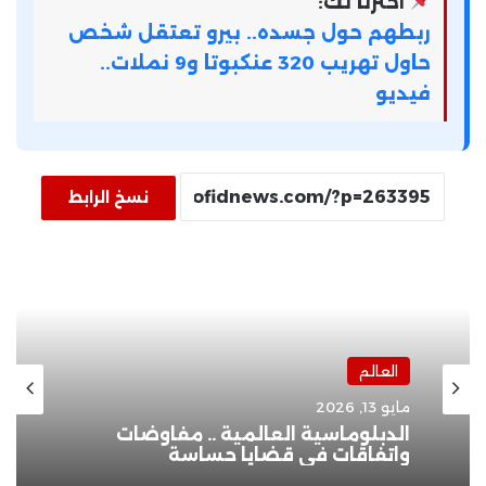
اخترنا لك:
ربطهم حول جسده.. بيرو تعتقل شخص
حاول تهريب 320 عنكبوتا و9 نملات..
فيديو
نسخ الرابط
العالم
مايو 13, 2026
الدبلوماسية العالمية .. مفاوضات
واتفاقات في قضايا حساسة