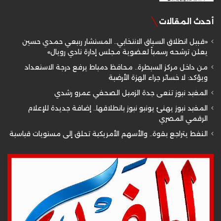
أحدث المقالات
«قبيل انطلاق السباق الانتخابي.. المستشار ربيعي حمدي حسين
يعلن ترشحه رسمياً لعضوية مجلس إدارة نادي رويال»
من داخل مركز السيطرة.. محافظ دمياط يرفع درجة الاستعداد
ويؤكد: لا خسائر جراء الهزة الأرضية
المفيد نيوز تنعى جدة الزميل الصحفي عمرو رشدي
المفيد نيوز يهنئ يونيو نيوز بانطلاقها.. إضافة جديدة للإعلام
الرقمي المصري
النفط يتراجع بقوة.. والأسهم الأمريكية تحلق إلى مستويات قياسية