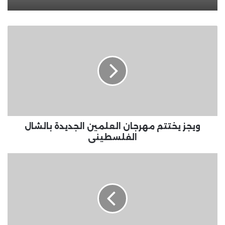
ويجز
يختتم
مهرجان
العلمين
الجديدة
بالشال
الفلسطينى
ويجز يختتم مهرجان العلمين الجديدة بالشال
الفلسطينى
مرحلة
تقليل
الاغتراب..
أماكن
الحصول
على
خدمة