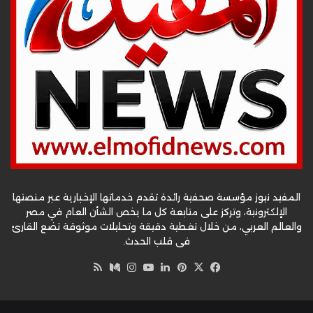
المفيد نيوز مؤسسة صحفية رائدة تقدم خدماتها الإخبارية عبر منصتها
الإلكترونية، وتركز على متابعة كل ما يخص الشأن العام في مصر
والعالم العربي، من خلال تغطية دقيقة وتحليلات موثوقة تضع القارئ
في قلب الحدث.
‫X
فيسبوك
بينتيريست
لينكدإن
‫YouTube
وسط
انستقرام
ملخص
الموقع
RSS