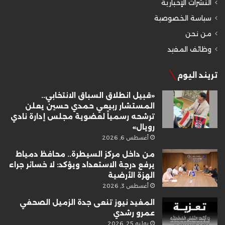
النشرات الإخبارية
سياسة الخصوصية
من نحن
وظائف المفيد
تريند اليوم
«قبيل انطلاق السباق الانتخابي..
المستشار ربيعي حمدي حسين يعلن
ترشحه رسمياً لعضوية مجلس إدارة نادي
رويال»
أغسطس 6, 2026
من داخل مركز السيطرة.. محافظ دمياط
يرفع درجة الاستعداد ويؤكد: لا خسائر جراء
الهزة الأرضية
أغسطس 3, 2026
المفيد نيوز تنعى جدة الزميل الصحفي
عمرو رشدي
يوليو 25, 2026