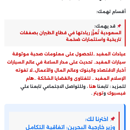
أقسام تهمك:
قد يهمك:
السعودية تُعزّز ريادتها في قطاع الطيران بصفقات
تاريخية واستثمارات ضخمة
عيادات المفيد ..للحصول على معلومات صحية موثوقة
سيارات المفيد.. تحديث على مدار الساعة في عالم السيارات
أخبار الاقتصاد والبنوك وعالم المال والأعمال..لا تفوته
الإسلام المفيد .. للفتاوى والقضايا الشائكة ..هام
للمزيد : تابعنا
هنا
، وللتواصل الاجتماعي تابعنا علي
فيسبوك
و
تويتر
.
اخترنا لك:
وزير خارجية البحرين: اتفاقية التكامل