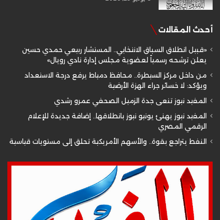
أحدث المقالات
«قبيل انطلاق السباق الانتخابي.. المستشار ربيعي حمدي حسين
يعلن ترشحه رسمياً لعضوية مجلس إدارة نادي رويال»
من داخل مركز السيطرة.. محافظ دمياط يرفع درجة الاستعداد
ويؤكد: لا خسائر جراء الهزة الأرضية
المفيد نيوز تنعى جدة الزميل الصحفي عمرو رشدي
المفيد نيوز يهنئ يونيو نيوز بانطلاقها.. إضافة جديدة للإعلام
الرقمي المصري
النفط يتراجع بقوة.. والأسهم الأمريكية تحلق إلى مستويات قياسية