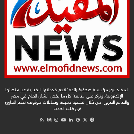
المفيد نيوز مؤسسة صحفية رائدة تقدم خدماتها الإخبارية عبر منصتها
الإلكترونية، وتركز على متابعة كل ما يخص الشأن العام في مصر
والعالم العربي، من خلال تغطية دقيقة وتحليلات موثوقة تضع القارئ
في قلب الحدث.
‫X
فيسبوك
بينتيريست
لينكدإن
‫YouTube
وسط
انستقرام
ملخص
الموقع
RSS