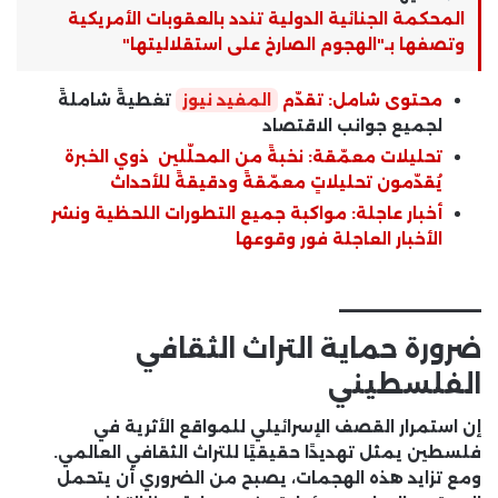
المحكمة الجنائية الدولية تندد بالعقوبات الأمريكية
وتصفها بـ"الهجوم الصارخ على استقلاليتها"
محتوى شامل: تقدّم
المفيد نيوز
تغطيةً شاملةً
لجميع جوانب الاقتصاد
تحليلات معمّقة: نخبةً من المحلّلين ذوي الخبرة
يُقدّمون تحليلاتٍ معمّقةً ودقيقةً للأحداث
أخبار عاجلة: مواكبة جميع التطورات اللحظية ونشر
الأخبار العاجلة فور وقوعها
________
ضرورة حماية التراث الثقافي
الفلسطيني
إن استمرار القصف الإسرائيلي للمواقع الأثرية في
فلسطين يمثل تهديدًا حقيقيًا للتراث الثقافي العالمي.
ومع تزايد هذه الهجمات، يصبح من الضروري أن يتحمل