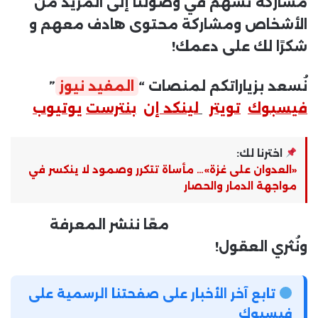
مشاركة تُسهم في وصولنا إلى المزيد من
الأشخاص ومشاركة محتوى هادف معهم و
شكرًا لك على دعمك!
نُسعد بزياراتكم لمنصات “
المفيد نيوز
”
فيسبوك
تويتر
لينكد إن
بنترست
يوتيوب
اخترنا لك:
«العدوان على غزة»… مأساة تتكرر وصمود لا ينكسر في
مواجهة الدمار والحصار
معًا ننشر المعرفة
ونُثري العقول!
تابع آخر الأخبار على صفحتنا الرسمية على
فيسبوك