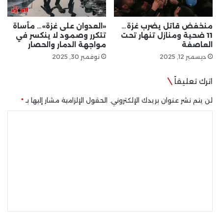
منخفض قاتل يضرب غزة…
«العدوان على غزة»… مأساة
11 ضحية ومنازل تنهار تحت
تتكرر وصمود لا ينكسر في
العاصفة
مواجهة الدمار والحصار
ديسمبر 12, 2025
نوفمبر 30, 2025
اترك تعليقاً
لن يتم نشر عنوان بريدك الإلكتروني.
الحقول الإلزامية مشار إليها بـ
*
ا
ل
ت
ع
ل
ي
ق