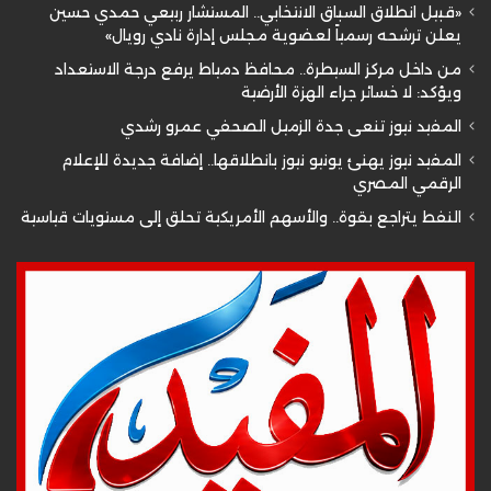
«قبيل انطلاق السباق الانتخابي.. المستشار ربيعي حمدي حسين
يعلن ترشحه رسمياً لعضوية مجلس إدارة نادي رويال»
من داخل مركز السيطرة.. محافظ دمياط يرفع درجة الاستعداد
ويؤكد: لا خسائر جراء الهزة الأرضية
المفيد نيوز تنعى جدة الزميل الصحفي عمرو رشدي
المفيد نيوز يهنئ يونيو نيوز بانطلاقها.. إضافة جديدة للإعلام
الرقمي المصري
النفط يتراجع بقوة.. والأسهم الأمريكية تحلق إلى مستويات قياسية