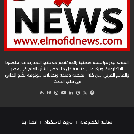
المفيد نيوز مؤسسة صحفية رائدة تقدم خدماتها الإخبارية عبر منصتها
الإلكترونية، وتركز على متابعة كل ما يخص الشأن العام في مصر
والعالم العربي، من خلال تغطية دقيقة وتحليلات موثوقة تضع القارئ
في قلب الحدث.
‫X
فيسبوك
بينتيريست
لينكدإن
‫YouTube
وسط
انستقرام
ملخص
الموقع
RSS
سياسة الخصوصية
|
شروط الاستخدام
|
اتصل بنا