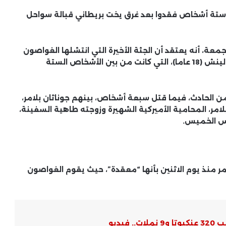
بين ستة أشخاص فقدوا بعد غرق يخت بريطاني قبالة سواحل
جمعة، أنه يعتقد أن الجثة الأخيرة التي انتشلها الغواصون
تعود لابنة رجل الأعمال البريطاني مايك لينش، هانا لينش (18 عاما)، التي كانت من بين الأشخاص الستة
 بين 22 شخصا كانوا على متن السفينة، نجا 15 من الحادث، فيما قتل سبعة أشخاص، بينهم جوناثان بلامر،
امر، المحامية الأميركية الشهيرة وزوجته طاهية السفينة،
مس الخميس.
مر منذ يوم الاثنين بأنها “معقدة”، حيث يقوم الغواصون
يديو