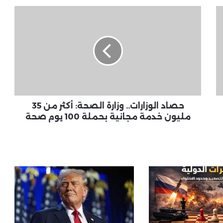
حصاد
الوزارات..
النفط يتراجع بقوة.. والأسهم الأمريكية
وزارة
تحلق إلى مستويات قياسية
الصحة:
أكثر
من
35
إيبولا يعود لوسط أفريقيا.. وفيات
مليون
وإصابات مشتبه بها في الكونغو وتحرك
عاجل قرب حدود أوغندا
خدمة
مجانية
حصاد الوزارات.. وزارة الصحة: أكثر من 35
بحملة
مليون خدمة مجانية بحملة 100 يوم صحة
الدبلوماسية العالمية .. مفاوضات
100
واتفاقات في قضايا حساسة
يوم
صحة
بوتين يفاجئ العالم: مستعد للقاء
زيلينسكي بأي مكان.. ورسالة جديدة
بشأن إيران واليورانيوم المخصب
ترامب يهدد إيران بتصعيد عسكري حال
رفض المقترحات الأمريكية