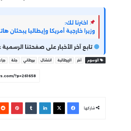
اخترنا لك:
وزيرا خارجية أمريكا وإيطاليا يبحثان ها
تابع آخر الأخبار على صفحتنا الرسمي
الوسوم
آخر
الإيطالية
انتشال
بريطاني
جثة
جراء
فيسبوك
‫X
لينكدإن
بينتير
شاركها