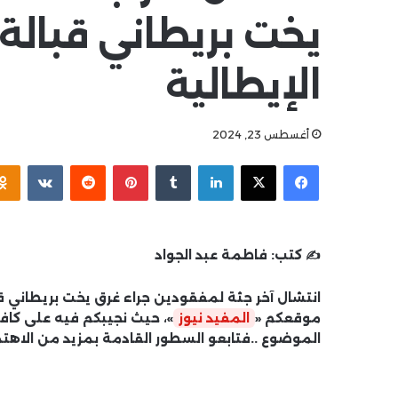
يخت بريطاني قبالة
الإيطالية
أغسطس 23, 2024
فيسبوك
‫X
لينكدإن
بينتيريست
✍️ كتب:
فاطمة عبد الجواد
انتشال آخر جثة لمفقودين جراء غرق يخت بريطاني قب
موقعكم «
المفيد نيوز
»، حيث نجيبكم فيه على كاف
الموضوع ..فتابعو السطور القادمة بمزيد من الاهتم