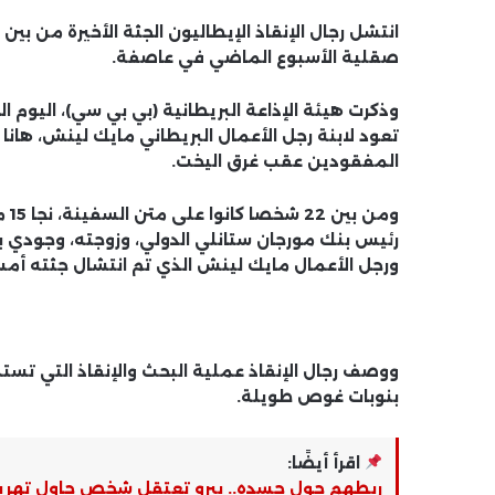
انتشل رجال الإنقاذ الإيطاليون الجثة الأخيرة من 
صقلية الأسبوع الماضي في عاصفة.
وذكرت هيئة الإذاعة البريطانية (بي بي سي)، اليوم ال
المفقودين عقب غرق اليخت.
ومن
رئيس بنك مورجان ستانلي الدولي، وزوجته، وجودي بل
ورجل الأعمال مايك لينش الذي تم انتشال جثته أ
ووصف رجال الإنقاذ عملية البحث والإنقاذ التي تست
بنوبات غوص طويلة.
اقرأ أيضًا:
ربطهم حول جسده.. بيرو تعتقل شخص حاول تهريب 320 عنكبوتا و9 نملات.. ف