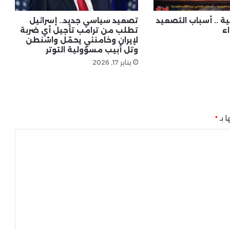
لية .. أسباب التصعيد
تصعيد سياسي جديد.. إسرائيل
ء
تطلب من ترامب تأجيل أي ضربة
لإيران وخامنئي يحمّل واشنطن
وتل أبيب مسؤولية التوتر
يناير 17, 2026
ا بـ
*