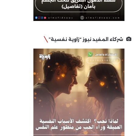
شركاء المفيد نيوز “زاوية نفسية”