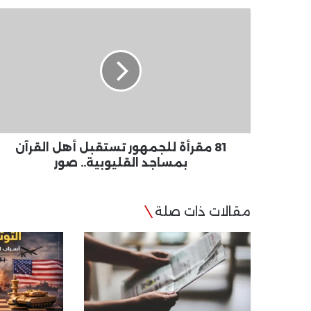
81
مقرأة
للجمهور
تستقبل
أهل
القرآن
بمساجد
القليوبية..
صور
81 مقرأة للجمهور تستقبل أهل القرآن
بمساجد القليوبية.. صور
مقالات ذات صلة