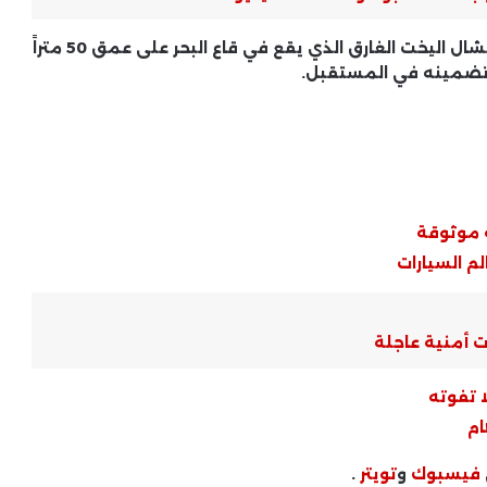
وقال متحدث باسم خفر السواحل الإيطالي إن قرار انتشال اليخت الغارق الذي يقع في قاع البحر على عمق 50 متراً
إيران تدرس مقترحًا أمريكيًا لإنهاء
 تضمينه في المستقبل.
التصعيد.. وتحركات دبلوماسية لاحتواء
الأزمة
المشهد الدولي .. تحركات القوى الكبرى
في ملفات ساخنة
ة موثوقة
الأزمات السياسية العالمية .. ملفات
م السيارات
مفتوحة بلا حلول نهائية
 أمنية عاجلة
السياسة العالمية .. قرارات دولية مؤثرة
وتداعياتها الإقليمية
ا تفوته
ام
النزاعات الدولية .. تطورات ميدانية
وتحركات سياسية
فيسبوك
و
تويتر
.