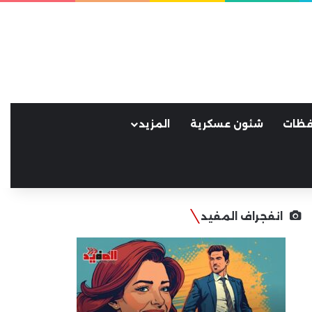
فظات
شئون عسكرية
المزيد
انفجراف المفيد