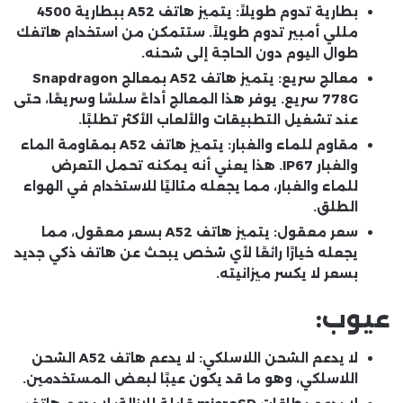
بطارية تدوم طويلاً:
يتميز هاتف A52 ببطارية 4500
مللي أمبير تدوم طويلاً. ستتمكن من استخدام هاتفك
طوال اليوم دون الحاجة إلى شحنه.
معالج سريع:
يتميز هاتف A52 بمعالج Snapdragon
778G سريع. يوفر هذا المعالج أداءً سلسًا وسريعًا، حتى
عند تشغيل التطبيقات والألعاب الأكثر تطلبًا.
مقاوم للماء والغبار:
يتميز هاتف A52 بمقاومة الماء
والغبار IP67. هذا يعني أنه يمكنه تحمل التعرض
للماء والغبار، مما يجعله مثاليًا للاستخدام في الهواء
الطلق.
سعر معقول:
يتميز هاتف A52 بسعر معقول، مما
يجعله خيارًا رائعًا لأي شخص يبحث عن هاتف ذكي جديد
بسعر لا يكسر ميزانيته.
عيوب:
لا يدعم الشحن اللاسلكي:
لا يدعم هاتف A52 الشحن
اللاسلكي، وهو ما قد يكون عيبًا لبعض المستخدمين.