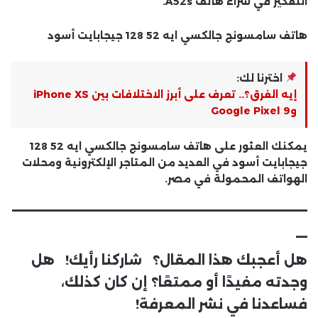
التفكير في شراء هاتف A52s.
هاتف سامسونج جالكسي ايه 52 128 جيجابايت أسود
اخترنا لك:
إيه الفرق؟.. تعرف على أبرز الاختلافات بين iPhone XS
وGoogle Pixel 9
يمكنك العثور على هاتف سامسونج جالكسي ايه 52 128
جيجابايت أسود في العديد من المتاجر الإلكترونية ومحلات
الهواتف المحمولة في مصر.
__________________________
_
هل أعجبك هذا المقال؟ شاركنا رأيك! هل
وجدته مفيدًا أو ممتعًا؟ إن كان كذلك،
فساعدنا في نشر المعرفة!