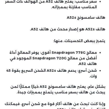
سعر مناسب
: يعتبر هاتف A52 من الهواتف ذات السعر
المناسب مقارنة بمميزاته.
هاتف سامسونج A52s
هاتف A52s هو إصدار محدث من هاتف A52.
يتميز ببعض التحسينات، منها:
معالج Snapdragon 778G أقوى
: يوفر المعالج أداءً
أفضل من معالج Snapdragon 720G الموجود في
هاتف A52.
شحن أسرع
: يدعم هاتف A52s الشحن السريع بقوة 45
وات.
بشكل عام، يعتبر هاتف سامسونج A52 خيارًا ممتازًا لمن
يبحث عن هاتف بسعر مناسب يتمتع بمميزات جيدة.
وإذا كنت تبحث عن هاتف أكثر قوة مع شحن أسرع، فيمكنك