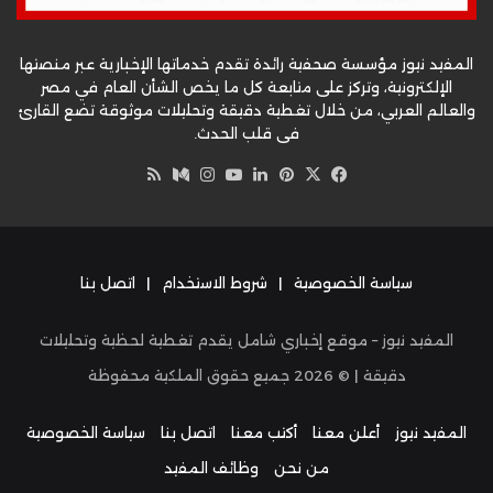
المفيد نيوز مؤسسة صحفية رائدة تقدم خدماتها الإخبارية عبر منصتها
الإلكترونية، وتركز على متابعة كل ما يخص الشأن العام في مصر
والعالم العربي، من خلال تغطية دقيقة وتحليلات موثوقة تضع القارئ
في قلب الحدث.
‫X
فيسبوك
بينتيريست
لينكدإن
‫YouTube
وسط
انستقرام
ملخص
الموقع
RSS
سياسة الخصوصية
|
شروط الاستخدام
|
اتصل بنا
المفيد نيوز – موقع إخباري شامل يقدم تغطية لحظية وتحليلات
دقيقة | ©
2026
جميع حقوق الملكية محفوظة
المفيد نيوز
أعلن معنا
أكتب معنا
اتصل بنا
سياسة الخصوصية
من نحن
وظائف المفيد