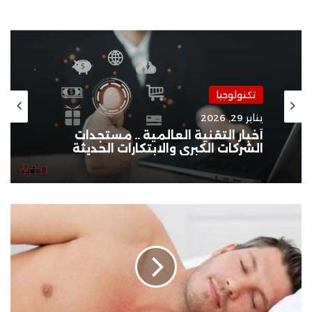
تكنولوجيا
يناير 29, 2026
أخبار التقنية العالمية .. مستجدات
الشركات الكبرى والابتكارات الحديثة
فوائد
النوم
عاريا
للرجال
والنساء
استعادة
العافية