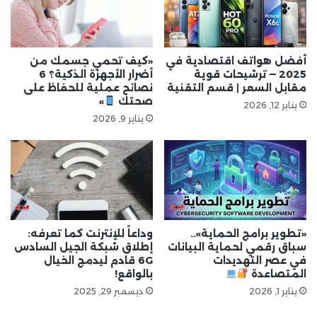
أفضل هواتف اقتصادية في
«كيف تحمي جسمك من
2025 — ترشيحات قوية
أضرار الأجهزة الذكية؟ 6
مقابل السعر | قسم التقنية
نصائح عملية للحفاظ على
صحتك
»
يناير 12, 2026
يناير 9, 2026
«تطوير برامج الحماية»..
وداعاً للإنترنت كما تعرفه:
سباق رقمي لحماية البيانات
إطلاق شبكة الجيل السادس
في عصر التهديدات
6G قادم ليدمج الخيال
المتصاعدة
بالواقع!
يناير 1, 2026
ديسمبر 29, 2025