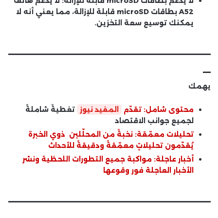
لا يدعم بطاقات microSD قابلة للإزالة:
لا يدعم هاتف
A52 بطاقات microSD قابلة للإزالة، مما يعني أنه لا
يمكنك توسيع سعة التخزين.
__________________________
_
يهمك
محتوى شامل: تقدّم
المفيد نيوز
تغطيةً شاملةً
لجميع جوانب الاقتصاد
تحليلات معمّقة: نخبةً من المحلّلين ذوي الخبرة
يُقدّمون تحليلاتٍ معمّقةً ودقيقةً للأحداث
أخبار عاجلة: مواكبة جميع التطورات اللحظية ونشر
الأخبار العاجلة فور وقوعها
__________________________
_