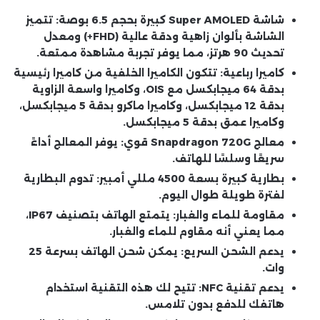
شاشة Super AMOLED كبيرة بحجم 6.5 بوصة
: تتميز
الشاشة بألوان زاهية ودقة عالية (FHD+) ومعدل
تحديث 90 هرتز، مما يوفر تجربة مشاهدة ممتعة.
كاميرا رباعية
: تتكون الكاميرا الخلفية من كاميرا رئيسية
بدقة 64 ميجابكسل مع OIS، وكاميرا واسعة الزاوية
بدقة 12 ميجابكسل، وكاميرا ماكرو بدقة 5 ميجابكسل،
وكاميرا عمق بدقة 5 ميجابكسل.
معالج Snapdragon 720G قوي
: يوفر المعالج أداءً
سريعًا وسلسًا للهاتف.
بطارية كبيرة بسعة 4500 مللي أمبير
: تدوم البطارية
لفترة طويلة طوال اليوم.
مقاومة للماء والغبار
: يتمتع الهاتف بتصنيف IP67،
مما يعني أنه مقاوم للماء والغبار.
يدعم الشحن السريع
: يمكن شحن الهاتف بسرعة 25
وات.
يدعم تقنية NFC
: تتيح لك هذه التقنية استخدام
هاتفك للدفع بدون تلامس.