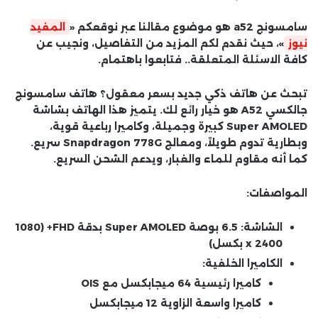
سامسونج a52 هو موضوع مقالنا عبر نوقعكم «
المفيد
نيوز
»، حيث نقدم لكم المزيد من التفاصيل، ونجيب عن
كافة الاسئلة المتعلقة.. فتابعوا باهتمام.
تبحث عن هاتف ذكي جديد بسعر معقول؟ هاتف سامسونج
جالكسي A52 هو خيار رائع لك. يتميز هذا الهاتف بشاشة
Super AMOLED كبيرة وجميلة، وكاميرا رباعية قوية،
وبطارية تدوم طويلاً، ومعالج Snapdragon 778G سريع.
كما أنه مقاوم للماء والغبار، ويدعم الشحن السريع.
المواصفات:
الشاشة:
6.5 بوصة Super AMOLED بدقة FHD+ (1080
x 2400 بكسل)
الكاميرا الخلفية:
كاميرا رئيسية 64 ميجابكسل مع OIS
كاميرا واسعة الزاوية 12 ميجابكسل