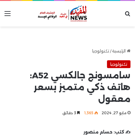
بحث عن
الق
الرئيسية
/
تكنولوجيا
تكنولوجيا
سامسونج جالكسي A52:
هاتف ذكي متميز بسعر
معقول
مايو 27, 2024
1٬365
3 دقائق
✍️ كتب:
حسام منصور