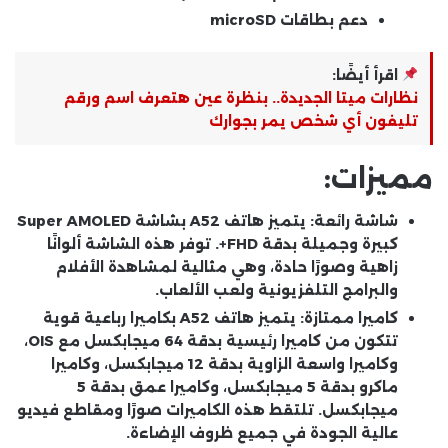
دعم بطاقات microSD
اقرأ أيضًا:
نظارات ميتا الجديدة.. بنظرة عين هتعرف اسم ورقم
تليفون أي شخص يمر بجوارك
مميزات:
شاشة رائعة:
يتميز هاتف A52 بشاشة Super AMOLED
كبيرة وجميلة بدقة FHD+. توفر هذه الشاشة ألوانًا
زاهية وصورًا حادة، وهي مثالية لمشاهدة الأفلام
والبرامج التلفزيونية ولعب الألعاب.
كاميرا ممتازة:
يتميز هاتف A52 بكاميرا رباعية قوية
تتكون من كاميرا رئيسية بدقة 64 ميجابكسل مع OIS،
وكاميرا واسعة الزاوية بدقة 12 ميجابكسل، وكاميرا
ماكرو بدقة 5 ميجابكسل، وكاميرا عمق بدقة 5
ميجابكسل. تلتقط هذه الكاميرات صورًا ومقاطع فيديو
عالية الجودة في جميع ظروف الإضاءة.