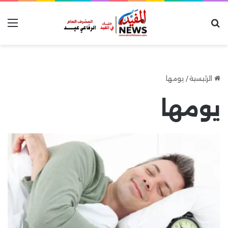
بحث عن
الق
الرئيسية
/
يومها
يومها