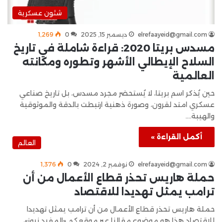
شئون عسكرية
elrefaayeid@gmail.com
ديسمبر 15, 2025
0
1٬269
مسدس بريتا 2020: قراءة شاملة في تاريخ
السلاح الإيطالي الأشهر وتطوره ومكانته
العالمية
حين يُذكر اسم بريتا، لا يُستحضر مجرد مسدس، بل تاريخ صناعي
عسكري امتد لقرون، وصورة ذهنية ارتبطت بالدقة والموثوقية
والهيبة.…
أكمل القراءة »
العالم
elrefaayeid@gmail.com
نوفمبر 2, 2024
0
1٬376
حملة هاريس تحذر قطاع الأعمال من أن
ترامب يمثل تهديدا للاقتصاد
حملة هاريس تحذر قطاع الأعمال من أن ترامب يمثل تهديدا
للاقتصاد هذا هو موضوع مقالنا عبر موقعكم «المفيد نيوز»،