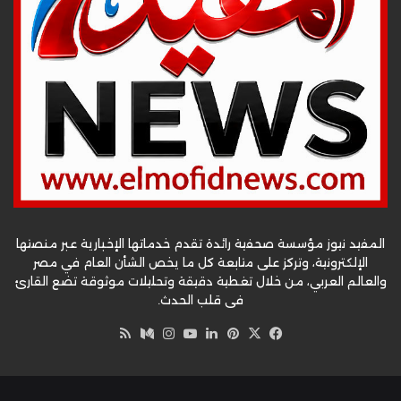
المفيد نيوز مؤسسة صحفية رائدة تقدم خدماتها الإخبارية عبر منصتها
الإلكترونية، وتركز على متابعة كل ما يخص الشأن العام في مصر
والعالم العربي، من خلال تغطية دقيقة وتحليلات موثوقة تضع القارئ
في قلب الحدث.
‫X
فيسبوك
بينتيريست
لينكدإن
‫YouTube
وسط
انستقرام
ملخص
الموقع
RSS