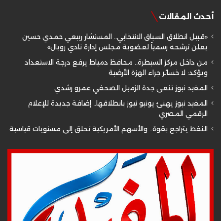
أحدث المقالات
«قبيل انطلاق السباق الانتخابي.. المستشار ربيعي حمدي حسين
يعلن ترشحه رسمياً لعضوية مجلس إدارة نادي رويال»
من داخل مركز السيطرة.. محافظ دمياط يرفع درجة الاستعداد
ويؤكد: لا خسائر جراء الهزة الأرضية
المفيد نيوز تنعى جدة الزميل الصحفي عمرو رشدي
المفيد نيوز يهنئ يونيو نيوز بانطلاقها.. إضافة جديدة للإعلام
الرقمي المصري
النفط يتراجع بقوة.. والأسهم الأمريكية تحلق إلى مستويات قياسية