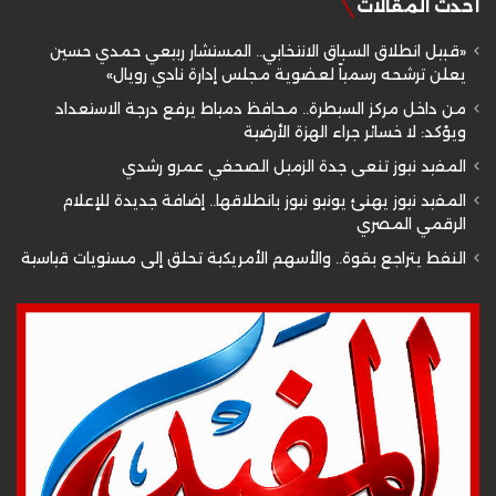
أحدث المقالات
«قبيل انطلاق السباق الانتخابي.. المستشار ربيعي حمدي حسين
يعلن ترشحه رسمياً لعضوية مجلس إدارة نادي رويال»
من داخل مركز السيطرة.. محافظ دمياط يرفع درجة الاستعداد
ويؤكد: لا خسائر جراء الهزة الأرضية
المفيد نيوز تنعى جدة الزميل الصحفي عمرو رشدي
المفيد نيوز يهنئ يونيو نيوز بانطلاقها.. إضافة جديدة للإعلام
الرقمي المصري
النفط يتراجع بقوة.. والأسهم الأمريكية تحلق إلى مستويات قياسية