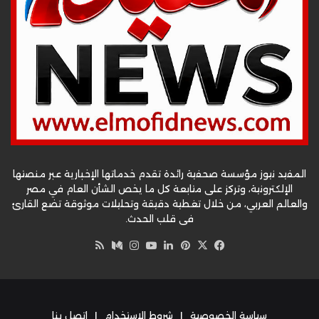
المفيد نيوز مؤسسة صحفية رائدة تقدم خدماتها الإخبارية عبر منصتها
الإلكترونية، وتركز على متابعة كل ما يخص الشأن العام في مصر
والعالم العربي، من خلال تغطية دقيقة وتحليلات موثوقة تضع القارئ
في قلب الحدث.
‫X
فيسبوك
بينتيريست
لينكدإن
‫YouTube
وسط
انستقرام
ملخص
الموقع
RSS
سياسة الخصوصية
|
شروط الاستخدام
|
اتصل بنا