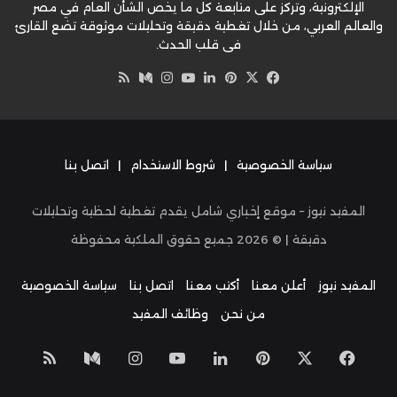
الإلكترونية، وتركز على متابعة كل ما يخص الشأن العام في مصر
والعالم العربي، من خلال تغطية دقيقة وتحليلات موثوقة تضع القارئ
في قلب الحدث.
‫X
فيسبوك
بينتيريست
لينكدإن
‫YouTube
وسط
انستقرام
ملخص
الموقع
RSS
سياسة الخصوصية
|
شروط الاستخدام
|
اتصل بنا
المفيد نيوز – موقع إخباري شامل يقدم تغطية لحظية وتحليلات
دقيقة | ©
2026
جميع حقوق الملكية محفوظة
المفيد نيوز
أعلن معنا
أكتب معنا
اتصل بنا
سياسة الخصوصية
من نحن
وظائف المفيد
‫X
فيسبوك
بينتيريست
لينكدإن
‫YouTube
انستقرام
وسط
ملخص