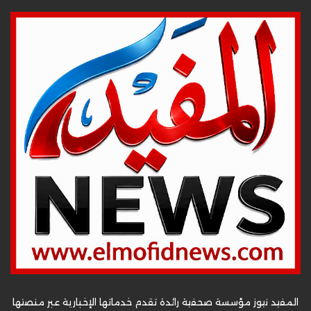
المفيد نيوز مؤسسة صحفية رائدة تقدم خدماتها الإخبارية عبر منصتها