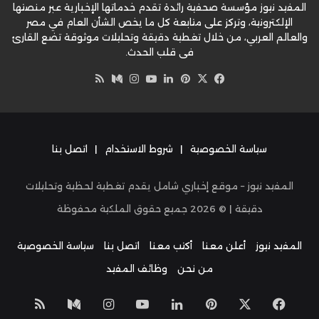
المفيد نيوز مؤسسة صحفية رائدة تقدم خدماتها الإخبارية عبر منصتها
الإلكترونية، وتركز على متابعة كل ما يخص الشأن العام في مصر
والعالم العربي، من خلال تغطية دقيقة وتحليلات موثوقة تضع القارئ
في قلب الحدث.
‫X
فيسبوك
بينتيريست
لينكدإن
‫YouTube
وسط
انستقرام
ملخص
الموقع
RSS
سياسة الخصوصية
|
شروط الاستخدام
|
اتصل بنا
المفيد نيوز – موقع إخباري شامل يقدم تغطية لحظية وتحليلات
دقيقة | ©
2026
جميع حقوق الملكية محفوظة
المفيد نيوز
أعلن معنا
أكتب معنا
اتصل بنا
سياسة الخصوصية
من نحن
وظائف المفيد
‫X
فيسبوك
بينتيريست
لينكدإن
‫YouTube
انستقرام
وسط
ملخص