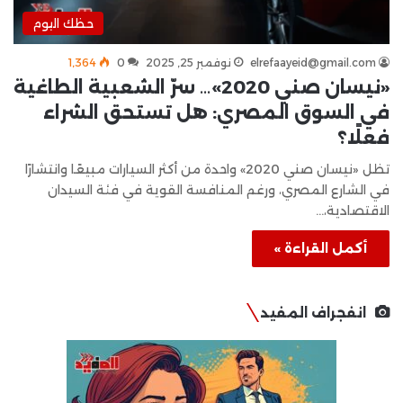
حظك اليوم
elrefaayeid@gmail.com
نوفمبر 25, 2025
0
1٬364
«نيسان صني 2020»… سرّ الشعبية الطاغية
في السوق المصري: هل تستحق الشراء
فعلًا؟
تظل «نيسان صني 2020» واحدة من أكثر السيارات مبيعًا وانتشارًا
في الشارع المصري، ورغم المنافسة القوية في فئة السيدان
الاقتصادية،…
أكمل القراءة »
انفجراف المفيد