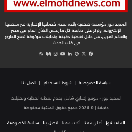
المفيد نيوز مؤسسة صحفية رائدة تقدم خدماتها الإخبارية عبر منصتها
الإلكترونية، وتركز على متابعة كل ما يخص الشأن العام في مصر
والعالم العربي، من خلال تغطية دقيقة وتحليلات موثوقة تضع القارئ
في قلب الحدث.
‫X
فيسبوك
بينتيريست
لينكدإن
‫YouTube
وسط
انستقرام
ملخص
الموقع
RSS
سياسة الخصوصية
|
شروط الاستخدام
|
اتصل بنا
المفيد نيوز – موقع إخباري شامل يقدم تغطية لحظية وتحليلات
دقيقة | ©
2026
جميع حقوق الملكية محفوظة
المفيد نيوز
أعلن معنا
أكتب معنا
اتصل بنا
سياسة الخصوصية