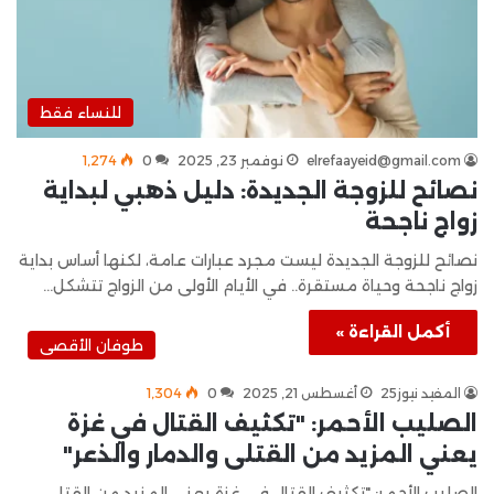
للنساء فقط
elrefaayeid@gmail.com
نوفمبر 23, 2025
0
1٬274
نصائح للزوجة الجديدة: دليل ذهبي لبداية
زواج ناجحة
نصائح للزوجة الجديدة ليست مجرد عبارات عامة، لكنها أساس بداية
زواج ناجحة وحياة مستقرة.. في الأيام الأولى من الزواج تتشكل…
أكمل القراءة »
طوفان الأقصى
المفيد نيوز25
أغسطس 21, 2025
0
1٬304
الصليب الأحمر: "تكثيف القتال في غزة
يعني المزيد من القتلى والدمار والذعر"
الصليب الأحمر: "تكثيف القتال في غزة يعني المزيد من القتلى