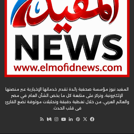
المفيد نيوز مؤسسة صحفية رائدة تقدم خدماتها الإخبارية عبر منصتها
الإلكترونية، وتركز على متابعة كل ما يخص الشأن العام في مصر
والعالم العربي، من خلال تغطية دقيقة وتحليلات موثوقة تضع القارئ
في قلب الحدث.
‫X
فيسبوك
بينتيريست
لينكدإن
‫YouTube
وسط
انستقرام
ملخص
الموقع
RSS