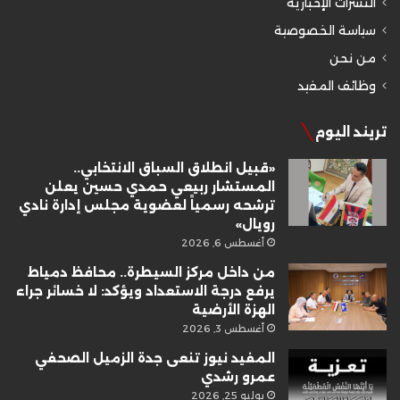
النشرات الإخبارية
سياسة الخصوصية
من نحن
وظائف المفيد
تريند اليوم
«قبيل انطلاق السباق الانتخابي..
المستشار ربيعي حمدي حسين يعلن
ترشحه رسمياً لعضوية مجلس إدارة نادي
رويال»
أغسطس 6, 2026
من داخل مركز السيطرة.. محافظ دمياط
يرفع درجة الاستعداد ويؤكد: لا خسائر جراء
الهزة الأرضية
أغسطس 3, 2026
المفيد نيوز تنعى جدة الزميل الصحفي
عمرو رشدي
يوليو 25, 2026