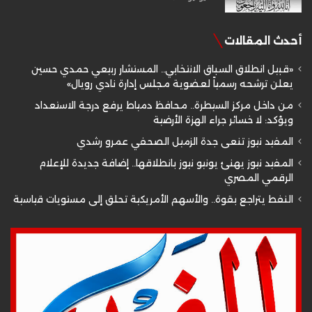
أحدث المقالات
«قبيل انطلاق السباق الانتخابي.. المستشار ربيعي حمدي حسين
يعلن ترشحه رسمياً لعضوية مجلس إدارة نادي رويال»
من داخل مركز السيطرة.. محافظ دمياط يرفع درجة الاستعداد
ويؤكد: لا خسائر جراء الهزة الأرضية
المفيد نيوز تنعى جدة الزميل الصحفي عمرو رشدي
المفيد نيوز يهنئ يونيو نيوز بانطلاقها.. إضافة جديدة للإعلام
الرقمي المصري
النفط يتراجع بقوة.. والأسهم الأمريكية تحلق إلى مستويات قياسية