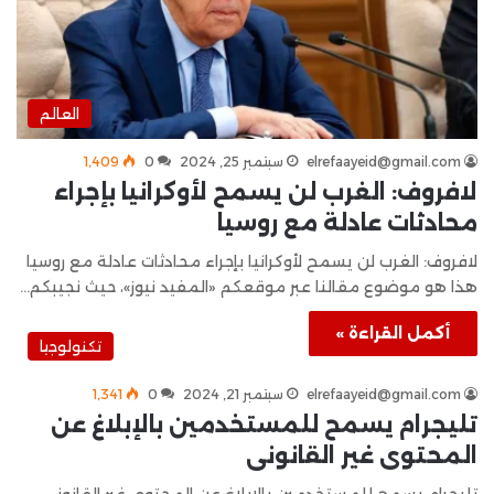
العالم
elrefaayeid@gmail.com
سبتمبر 25, 2024
0
1٬409
لافروف: الغرب لن يسمح لأوكرانيا بإجراء
محادثات عادلة مع روسيا
لافروف: الغرب لن يسمح لأوكرانيا بإجراء محادثات عادلة مع روسيا
هذا هو موضوع مقالنا عبر موقعكم «المفيد نيوز»، حيث نجيبكم…
أكمل القراءة »
تكنولوجيا
elrefaayeid@gmail.com
سبتمبر 21, 2024
0
1٬341
تليجرام يسمح للمستخدمين بالإبلاغ عن
المحتوى غير القانونى