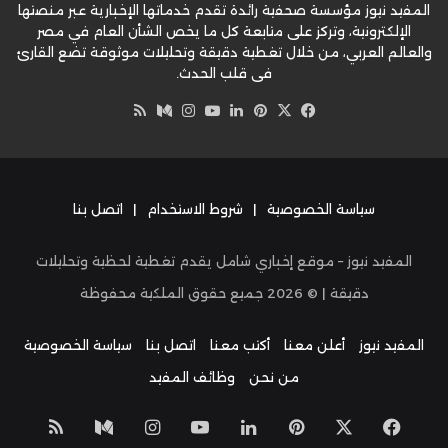
المفيد نيوز مؤسسة صحفية رائدة تقدم خدماتها الإخبارية عبر منصتها
الإلكترونية، وتركز على متابعة كل ما يخص الشأن العام في مصر
والعالم العربي، من خلال تغطية دقيقة وتحليلات موثوقة تضع القارئ
في قلب الحدث.
‫X
فيسبوك
بينتيريست
لينكدإن
‫YouTube
وسط
انستقرام
ملخص
الموقع
RSS
سياسة الخصوصية
|
شروط الاستخدام
|
اتصل بنا
المفيد نيوز – موقع إخباري شامل يقدم تغطية لحظية وتحليلات
دقيقة | ©
2026
جميع حقوق الملكية محفوظة
المفيد نيوز
أعلن معنا
أكتب معنا
اتصل بنا
سياسة الخصوصية
من نحن
وظائف المفيد
‫X
فيسبوك
بينتيريست
لينكدإن
‫YouTube
انستقرام
وسط
ملخص