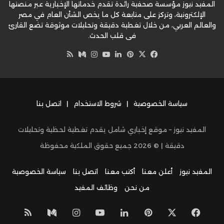
المفيد نيوز مؤسسة صحفية رائدة تقدم خدماتها الإخبارية عبر منصتها
الإلكترونية، وتركز على متابعة كل ما يخص الشأن العام في مصر
والعالم العربي، من خلال تغطية دقيقة وتحليلات موثوقة تضع القارئ
في قلب الحدث.
‫X
فيسبوك
بينتيريست
لينكدإن
‫YouTube
وسط
انستقرام
ملخص
الموقع
RSS
سياسة الخصوصية
|
شروط الاستخدام
|
اتصل بنا
المفيد نيوز – موقع إخباري شامل يقدم تغطية لحظية وتحليلات
دقيقة | ©
2026
جميع حقوق الملكية محفوظة
المفيد نيوز
أعلن معنا
أكتب معنا
اتصل بنا
سياسة الخصوصية
من نحن
وظائف المفيد
‫X
فيسبوك
بينتيريست
لينكدإن
‫YouTube
انستقرام
وسط
ملخص