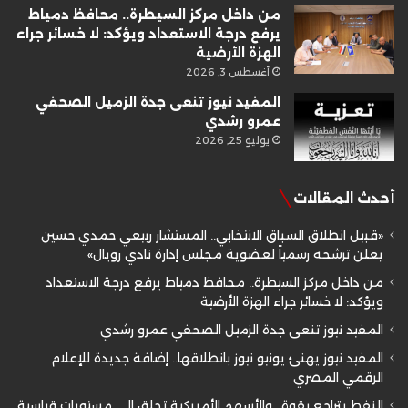
من داخل مركز السيطرة.. محافظ دمياط
يرفع درجة الاستعداد ويؤكد: لا خسائر جراء
الهزة الأرضية
أغسطس 3, 2026
المفيد نيوز تنعى جدة الزميل الصحفي
عمرو رشدي
يوليو 25, 2026
أحدث المقالات
«قبيل انطلاق السباق الانتخابي.. المستشار ربيعي حمدي حسين
يعلن ترشحه رسمياً لعضوية مجلس إدارة نادي رويال»
من داخل مركز السيطرة.. محافظ دمياط يرفع درجة الاستعداد
ويؤكد: لا خسائر جراء الهزة الأرضية
المفيد نيوز تنعى جدة الزميل الصحفي عمرو رشدي
المفيد نيوز يهنئ يونيو نيوز بانطلاقها.. إضافة جديدة للإعلام
الرقمي المصري
النفط يتراجع بقوة.. والأسهم الأمريكية تحلق إلى مستويات قياسية