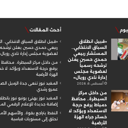
ليوم
أحدث المقالات
«قبيل انطلاق
«قبيل انطلاق السباق الانتخابي.. ا
السباق الانتخابي..
ربيعي حمدي حسين يعلن ترشحه ر
المستشار ربيعي
لعضوية مجلس إدارة نادي رويال»
حمدي حسين يعلن
من داخل مركز السيطرة.. محافظ 
ترشحه رسمياً
يرفع درجة الاستعداد ويؤكد: لا خسا
لعضوية مجلس
الهزة الأرضية
إدارة نادي رويال»
المفيد نيوز تنعى جدة الزميل ال
أغسطس 6, 2026
عمرو رشدي
من داخل مركز
المفيد نيوز يهنئ يونيو نيوز بانطلا
السيطرة.. محافظ
إضافة جديدة للإعلام الرقمي ال
دمياط يرفع درجة
الاستعداد ويؤكد: لا
النفط يتراجع بقوة.. والأسهم الأم
خسائر جراء الهزة
تحلق إلى مستويات قياسية
الأرضية