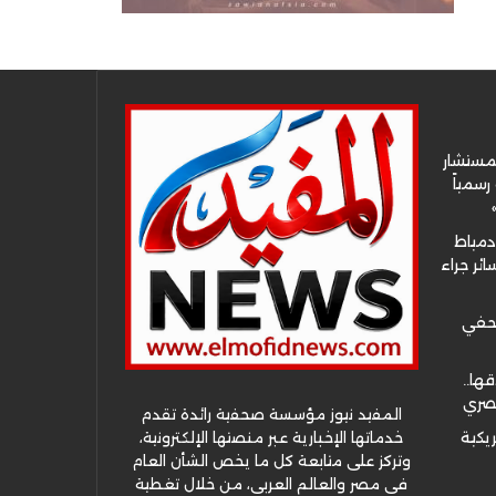
لمستشار
سمياً
دمياط
ئر جراء
صحفي
قها..
مصري
المفيد نيوز مؤسسة صحفية رائدة تقدم
خدماتها الإخبارية عبر منصتها الإلكترونية،
ريكية
وتركز على متابعة كل ما يخص الشأن العام
في مصر والعالم العربي، من خلال تغطية