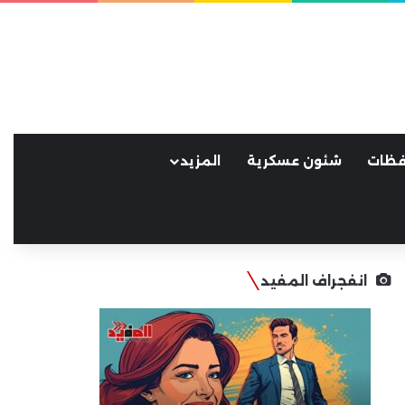
فظات
شئون عسكرية
المزيد
انفجراف المفيد