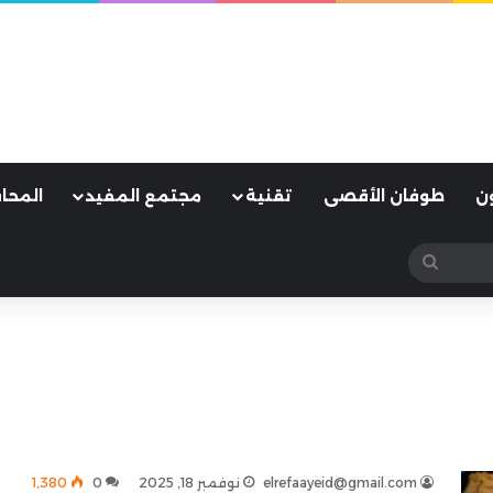
ن
طوفان الأقصى
تقنية
مجتمع المفيد
المحا
بحث
عن
elrefaayeid@gmail.com
نوفمبر 18, 2025
0
1٬380