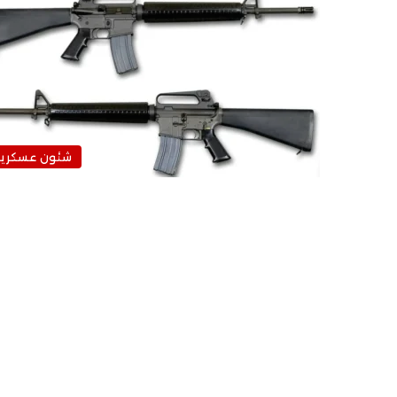
شئون عسكرية