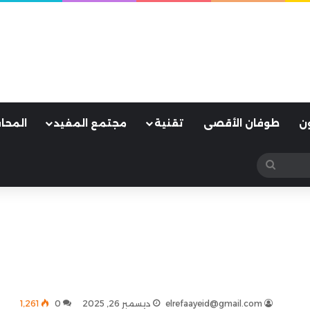
ن
طوفان الأقصى
تقنية
مجتمع المفيد
المحا
بحث
عن
elrefaayeid@gmail.com
ديسمبر 26, 2025
0
1٬261