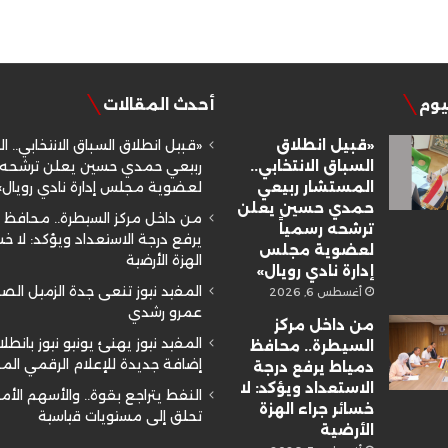
ليوم
أحدث المقالات
«قبيل انطلاق
«قبيل انطلاق السباق الانتخابي.. ا
السباق الانتخابي..
ربيعي حمدي حسين يعلن ترشحه ر
المستشار ربيعي
لعضوية مجلس إدارة نادي رويال»
حمدي حسين يعلن
من داخل مركز السيطرة.. محافظ 
ترشحه رسمياً
يرفع درجة الاستعداد ويؤكد: لا خسا
لعضوية مجلس
الهزة الأرضية
إدارة نادي رويال»
المفيد نيوز تنعى جدة الزميل ال
أغسطس 6, 2026
عمرو رشدي
من داخل مركز
المفيد نيوز يهنئ يونيو نيوز بانطلا
السيطرة.. محافظ
إضافة جديدة للإعلام الرقمي ال
دمياط يرفع درجة
الاستعداد ويؤكد: لا
النفط يتراجع بقوة.. والأسهم الأم
خسائر جراء الهزة
تحلق إلى مستويات قياسية
الأرضية