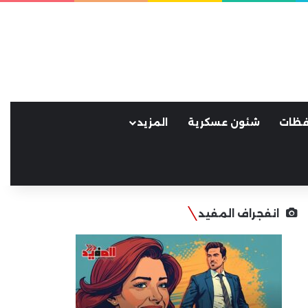
فظات
شئون عسكرية
المزيد
انفجراف المفيد