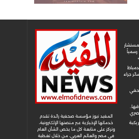
لمستشار
سمياً
دمياط
ئر جراء
صحفي
قها..
مصري
المفيد نيوز مؤسسة صحفية رائدة تقدم
خدماتها الإخبارية عبر منصتها الإلكترونية،
ريكية
وتركز على متابعة كل ما يخص الشأن العام
في مصر والعالم العربي، من خلال تغطية