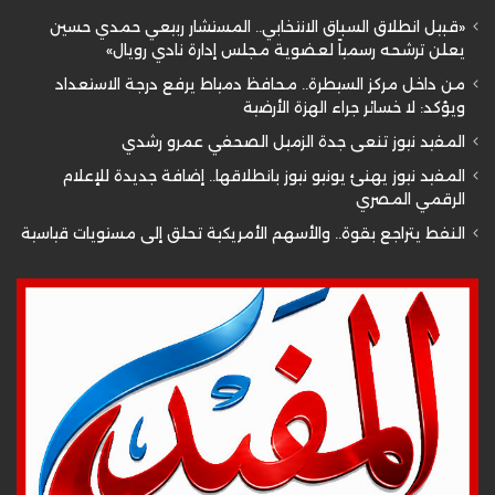
«قبيل انطلاق السباق الانتخابي.. المستشار ربيعي حمدي حسين
يعلن ترشحه رسمياً لعضوية مجلس إدارة نادي رويال»
من داخل مركز السيطرة.. محافظ دمياط يرفع درجة الاستعداد
ويؤكد: لا خسائر جراء الهزة الأرضية
المفيد نيوز تنعى جدة الزميل الصحفي عمرو رشدي
المفيد نيوز يهنئ يونيو نيوز بانطلاقها.. إضافة جديدة للإعلام
الرقمي المصري
النفط يتراجع بقوة.. والأسهم الأمريكية تحلق إلى مستويات قياسية