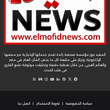
المفيد نيوز مؤسسة صحفية رائدة تقدم خدماتها الإخبارية عبر منصتها
الإلكترونية، وتركز على متابعة كل ما يخص الشأن العام في مصر
والعالم العربي، من خلال تغطية دقيقة وتحليلات موثوقة تضع القارئ
في قلب الحدث.
‫X
فيسبوك
بينتيريست
لينكدإن
‫YouTube
وسط
انستقرام
ملخص
الموقع
RSS
سياسة الخصوصية
|
شروط الاستخدام
|
اتصل بنا