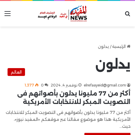
بحث عن
الق
الرئيسية
/
يدلون
يدلون
العالم
elrefaayeid@gmail.com
نوفمبر 4, 2024
0
1٬377
أكثر من 77 مليونا يدلون بأصواتهم فى
التصويت المبكر للانتخابات الأمريكية
أكثر من 77 مليونا يدلون بأصواتهم فى التصويت المبكر للانتخابات
الأمريكية هذا هو موضوع مقالنا عبر موقعكم «المفيد نيوز»،
حيث…