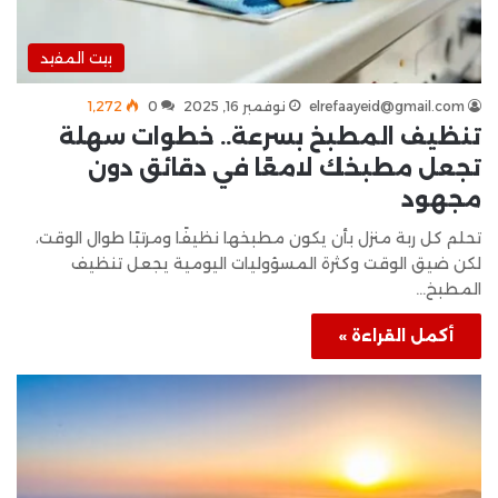
بيت المفيد
elrefaayeid@gmail.com
نوفمبر 16, 2025
0
1٬272
تنظيف المطبخ بسرعة.. خطوات سهلة
تجعل مطبخك لامعًا في دقائق دون
مجهود
تحلم كل ربة منزل بأن يكون مطبخها نظيفًا ومرتبًا طوال الوقت،
لكن ضيق الوقت وكثرة المسؤوليات اليومية يجعل تنظيف
المطبخ…
أكمل القراءة »