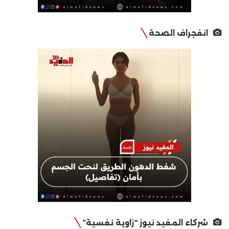
انفجراف الصحة
شركاء المفيد نيوز “زاوية نفسية”