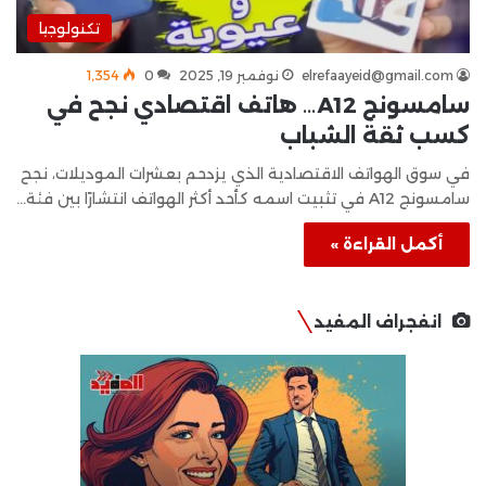
تكنولوجيا
elrefaayeid@gmail.com
نوفمبر 19, 2025
0
1٬354
سامسونج A12… هاتف اقتصادي نجح في
كسب ثقة الشباب
في سوق الهواتف الاقتصادية الذي يزدحم بعشرات الموديلات، نجح
سامسونج A12 في تثبيت اسمه كأحد أكثر الهواتف انتشارًا بين فئة…
أكمل القراءة »
انفجراف المفيد