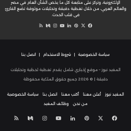
الإلكترونية، وتركز على متابعة كل ما يخص الشأن العام في مصر
والعالم العربي، من خلال تغطية دقيقة وتحليلات موثوقة تضع القارئ
في قلب الحدث.
‫X
فيسبوك
بينتيريست
لينكدإن
‫YouTube
وسط
انستقرام
ملخص
الموقع
RSS
سياسة الخصوصية
|
شروط الاستخدام
|
اتصل بنا
المفيد نيوز – موقع إخباري شامل يقدم تغطية لحظية وتحليلات
دقيقة | ©
2026
جميع حقوق الملكية محفوظة
المفيد نيوز
أعلن معنا
أكتب معنا
اتصل بنا
سياسة الخصوصية
من نحن
وظائف المفيد
‫X
فيسبوك
بينتيريست
لينكدإن
‫YouTube
انستقرام
وسط
ملخص