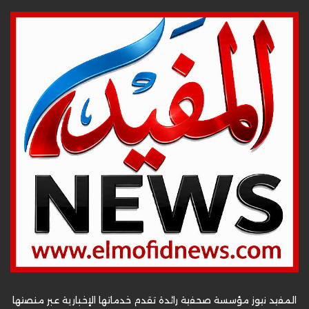
المفيد نيوز مؤسسة صحفية رائدة تقدم خدماتها الإخبارية عبر منصتها